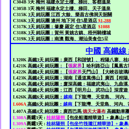
C304B 3
天
梅州
福建永定土樓、梯田、客都溫泉
C305B 3
天
梅州
福建永定土樓、梯田、天子溫泉
C315K
3
天
純玩團
江西
大餘、樂昌古佛洞天韶關
C316K
3
天
純玩團
連州
地下河
住5
星酒店
$1,288
C317K
3
天
純玩團：
肇慶
羅定
住5
星酒店
$1088
C318K
3
天
純玩團：賀州
黃姚古鎮、
梧州騎樓城
C319K
3
天
純玩團
：南澳
觀海
、潮汕美食
住5
星
中國
高鐵線
L320K
高鐵3
天
純玩團：廣西【和諧號】、程陽八寨、桂
L421K
高鐵4
天
純玩團：【
張家界
】哈利路亞山【鳳凰古
L422K
高鐵4
天
純玩團：【
張家界
天門山】【大峽谷玻璃
L423K
高鐵4
天
純玩團：湖南【通道萬佛山】廣西【程陽
L424K
高鐵4
天
純玩團：廈深高
鐵：福建武夷山、九曲溪
L425K
高鐵4
天
純玩團：江西【明月山、武功山】深度遊
L626K
高鐵6
天
純玩
團
：
越南
【下龍灣、
天堂島
、
河內
L606A
高鐵6
天
純玩
團
：
越南
【下龍灣
、
天堂島
、河內、
L407A
高鐵4
天
純玩團
：
廣西巴馬
德天大瀑布
高鐵動車
L308A
高鐵
3
天
:
桂林陽朔
【包坐船
灕
精華
遊】+
象鼻山+
L309A
高鐵
3
天
:
桂林陽朔【包坐竹筏灕江精華游】+
象鼻