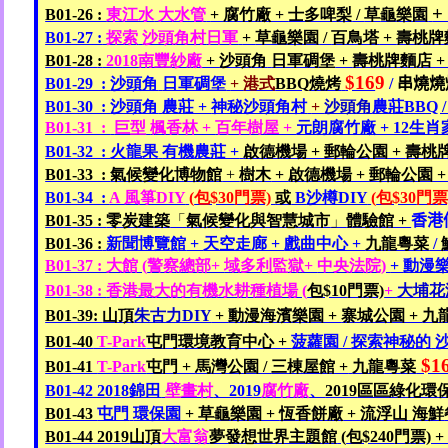
B01-26 :
東江水
大水管
+
腐竹廠 +
士多啤梨
/
草
龜
樂園
B01-27 :
探索
沙頭角村
日軍
+
草龜樂園
/
百鳥塔
+
壽桃牌
B01-28
:
2018
南豐紗廠
+
沙頭角
日軍碉堡
+
壽桃牌麵
店 
$16
9
B01-29 :
沙頭角
日軍碉堡
+
港式
BBQ
燒烤
/
串燒燒
B01-30 :
沙頭角
農莊 +
神秘沙頭角村
+
沙頭角
農莊BBQ 
B01-31 :
巨型
楓香林 +
百年樹屋 +
元朗腐竹廠 + 12
生肖
B01-32 :
火龍果
有機
農莊 +
啟德機場 +
郵輪
公園 +
壽桃
B01-33 :
氣候變化博物館
+
樹木
+
啟德機場 +
郵輪公園 
B01-34 :
A
風箏DIY
(
包$30
門票)
或
B
沙樽DIY
(
包$30
門票
B01-35 :
零炭建築
「
氣候變化與智慧城市
」
體驗館 +
香港
B01-36 :
新聞博覽館
+
天空走廊 +
戲曲中心 +
九龍粵菜
/
B01-37 :
大館 (
警察總部+
域多利監獄+
中央法院)
+
動漫樂
B01-38 :
香港最大的有機水耕種植場 (
包$10
門票)
+
大埔花
B01-39:
山頂
朱古力DIY
+
動漫海濱樂園 +
寨城公園 +
九
B01-40
T-Park
屯門
環境教育中心 +
菠蘿園 /
探索神秘的
沙
$1
B01-41
T-Park
屯門 +
馬灣公園 /
三棟屋館 +
九龍
粵菜
B01-42 2018
錦田
壁畫村
、2019
腐竹廠
、
2019
區區綠化環
B01-43
屯門
環保園
+
草龜樂園 +
恆香餅廠
+
流
浮
山
海鮮
B01-44 2019
山頂
大富翁
夢發想世界主題館
(
包$240
門票) 