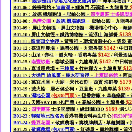
B01-05
：
饒宗頤館
(
香港活化歷史建築
群)
+
海事博物館
+
B01-06
：饒宗頤館
+
迪茵湖
+
鯉魚門
石礦場 +
九龍
粵菜
B01-07
：
啟德
機場跑道
+
郵輪公園 +
四季農莊
士多啤梨
B01-08
：
馬灣公園
+
啟德
機場跑道 +
郵輪公園
+
九龍
粵
B01-09
：
屏山文物徑
+
屏山文物館 +
機場
核心
中心 +
海
$139
B01-10 :
屏山文物
徑 +
鐵路博物館 +
流浮山
海鮮
餐
B01-11 :
龍骨頭文物徑
+
黃帝祠 +
環境資源中心 +
雲泉
$142
B01-12 :
嘉道理農場 +
馬灣公園 +
九龍
粵菜
/
中日
$142
B01-14 :
山頂
/
赤柱
+
滅火輪 +
香港粵菜
/
利景
酒
$142
B01-15 :
南豐紗廠
+
寨城公園
+
九龍
粵菜
/
中日韓
$1
B01-16 :
嘉道理農場 +
三棟屋
+
竹林禪寺 +
九龍
粵菜
B01-17 :
大拗門
放風箏
+
樹木
研習徑
+
上
窰民俗館
+
西
$179
B01-18 :
萬宜水庫 +
大廟 +
宋代
石刻 +
西貢
海鮮餐
$139
B01-19 :
滅火輪 +
居石侯公祠 +
豆荳廠 +
九龍
粵菜
+
B01-20 :
濕地公園
(
包$30
門票 )
+
恆香餅廠
草龜
樂園 +
$2
B01-21 :
天際SKY100 (
包
門票 ) +
寨城公園 +
九龍
粵餐
$169
B01-22 :
四季農莊
士多啤梨園
+
綠田園BBQ
(
最少
5
(
B01-23 :
輕鬆地
已改名
為
香港有機資料再生中心
包$30
門
B01-24 :
蝶豆花園
+
敬輝農場 +
壽桃牌麵店
/
草
龜
樂園 +
B01-25 :
敬輝農場
(
包$10
門票)
+
紅磚屋 +
壽桃牌麵 +
流