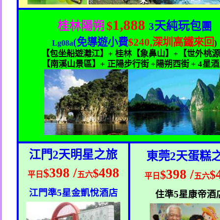
1,888
桂林陽朔
$
天純玩包
3
團
(
免導遊小費
$240,
深圳高鐵來回
)
Lg08a
【包坐船遊灕江】
+
桂林【象鼻山】
+
【世外桃源
【南溪山景區】
+
正陽步行街
+
陽朔西街
+ 4
星酒
江門
2
天明星之旅
東莞
2
天蛋糕
398 /
498
$
$
398 /
$
$
平日
五六
平日
五六
江門準
5
星金凱悅酒店
住準
5
星康帝酒