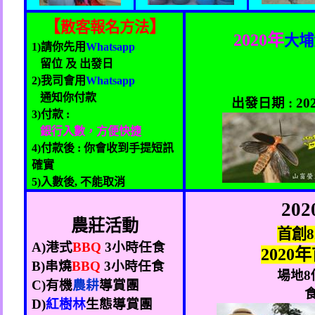
【
】
散客
報名方法
2020
年
大埔
1)
請你先用
Whatsapp
留位 及 出發日
2)
我司會
用
Whatsapp
通知你付款
出發日期
: 20
3)
付款
:
銀行入數，方便快捷
4)
付款後
:
你會收到手提短訊
確實
5)
入數後
,
不能取消
202
農莊活動
首創
8
A)
港式
BBQ
3
小時任食
2020
年
B)
串燒
BBQ
3
小時任食
場地
8
C)
有機
農耕
導賞團
D)
紅樹林
生態
導賞團