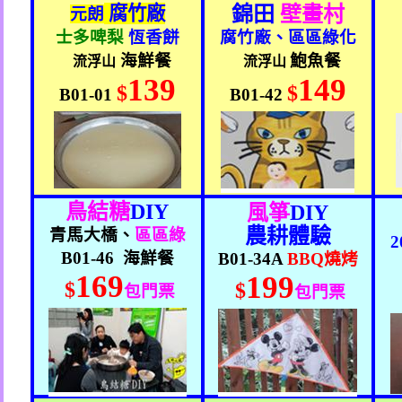
腐竹廠
錦田
壁畫村
元朗
士多啤梨
恆香餅
腐竹廠、區區綠化
海鮮餐
鮑魚餐
流浮山
流浮山
139
149
$
$
B01-01
B01-42
鳥結糖
DIY
風箏
DIY
農耕體驗
青馬大橋、
區區綠
2
B01-46
海鮮餐
B01-34A
BBQ
燒烤
169
199
$
$
包門票
包門票