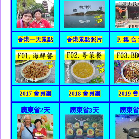
香港一
天
景點
香港
景
點照片
P.
集
合
2017
會員團
2018
會員團
2019
會
廣東省
2
天
廣東省
3
天
廣東