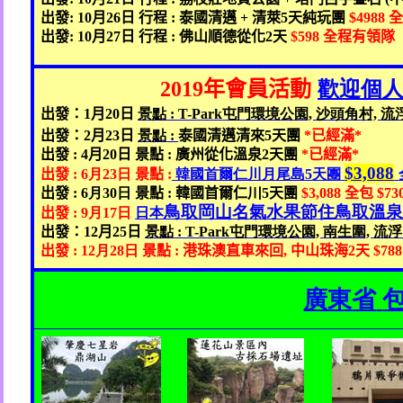
出發
: 10
月
26
日 行程
:
泰國清邁
+
清萊
5
天純玩團
$4988
出發
: 10
月
27
日 行程
:
佛山順德從化
2
天
$598
全程有領隊
2019
年會員活動
歡迎個
出發：
1
月
20
日
景點
: T-Park
屯門
環境公園,
沙頭角村,
流
出發：
2
月
23
日
景點
:
泰國清邁清來
5
天團
*
已經滿
*
出發
: 4
月
20
日 景點
:
廣州從化溫泉
2
天團
*
已經滿
*
$3,088
出發
: 6
月23
日
景點
:
韓國首爾仁川月尾島5
天團
出發
: 6
月30
日
景點
:
韓國首爾仁川
5
天團
$3,088
全包
$73
鳥取岡山
名氣水果節
住
鳥取溫
出發
: 9
月17
日
日本
出發：
12
月
25
日
景點
: T-Park
屯門
環境公園,
南生圍,
流浮
出發
: 12
月28
日
景點
:
港珠澳直車來回
,
中山珠海
2
天
$78
廣東
省