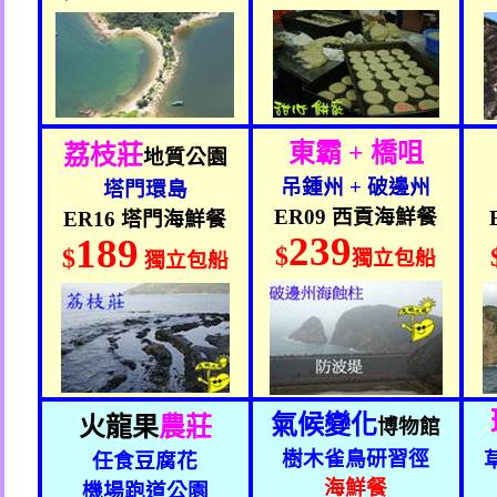
東霸
+
橋咀
荔枝莊
地質公園
吊鍾州
+
破邊州
塔門環島
ER09
西貢
海鮮餐
ER16
塔門
海鮮餐
239
189
$
$
獨立包船
獨立包船
氣候變化
火龍果
農莊
博物館
樹木雀鳥研習徑
任食豆腐花
海鮮餐
機場跑道公園