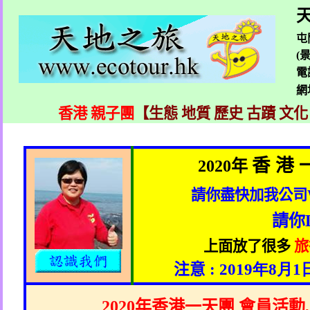
天
屯
(
電
網
香港 親子團
【生態 地質 歷史 古蹟 文化
香 港 
2020
年
請你盡快加我公司
請你
上面放了很多
旅
注意
: 2019
年8
月1
2020
年香港一天團 會員活動
,