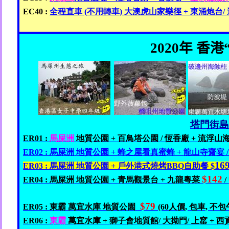
EC40 :
全程直車 (
不用轉車)
大澳
虎山家樂徑 +
東涌炮台
/
2020
年 香港
塔門街島
ER01 :
馬屎洲
地質公園
+
百鳥塔
公園 /
恆香廠
+
流浮山
ER02 :
馬屎洲
地質公園 +
蜂之屋
看真蜜蜂 +
龍山寺齋宴 
16
ER03 :
馬屎洲
地質公園
+
戶外
港式
燒烤BBQ
自助餐 $
$142
ER04 :
馬屎洲
地質公園 +
青馬觀景台
+
九龍
粵菜
/
$79
ER05 :
東霸
萬宜水庫
地質公園
(60
人價,
包車,
不包
ER06 :
東霸
萬宜水庫
+
獅子會
地質館/
大拗門/
上
窰
+
西