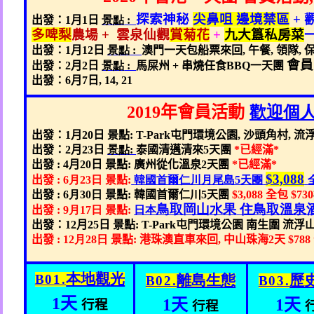
探索神秘
尖鼻咀 邊境禁區
+
出發：
1
月
1
日
景點
:
多啤梨
農場
+
雲泉仙觀
賞菊花
+
九大簋私房菜
出發：
1
月
12
日
景點
:
澳門一天包船票來回
,
午餐
,
領隊
,
會員
出發：
2
月
2
日
景點
:
馬屎州
+
串燒任食
BBQ
一天團
出發：
6
月
7
日
, 14, 21
2019
年會員活動
歡迎個
出發：
1
月
20
日
景點
: T-Park
屯門環境公園
,
沙頭角村
,
流
出發：
2
月
23
日
景點:
泰國清邁清來
5
天團
*
已經滿
*
出發
: 4
月
20
日 景點
:
廣州從化溫泉
2
天團
*
已經滿
*
$3,088
出發
: 6
月23
日
景點
:
韓國首爾仁川月尾島5
天團
出發
: 6
月30
日
景點
:
韓國首爾仁川
5
天團
$3,088
全包
$730
鳥取岡山
水果
住
鳥取溫泉
出發
: 9
月17
日
景點
:
日本
出發：
12
月
25
日
景點
: T-Park
屯門環境公園 南生圍 流浮
出發
: 12
月28
日
景點
:
港珠澳直車來回
,
中山珠海
2
天
$788
本地觀光
B01.
離島生態
歷
B02.
B03.
1
天
1
天
1
天
行程
行程