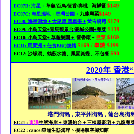
$149
EC07B:
海星 +
草龜/
百鳥/
恆香/
壽桃
+
海鮮餐
$149
EC07C:
海星濕地 +
馬灣公園
+
九龍粵菜
$179
EC08:
海星濕地 +
大尾篤
單車樂 +
黃昏燒烤
$139
EC09:
小鳥天堂+
青馬觀景
台/
寨城公園+
粵菜
$169
EC10:
小鳥天堂+
草龜樂園 +
恆香廠
+
盆菜
$169
/
串燒
$199
EC11:
馬屎洲
+
任食BBQ
燒烤
$90
EC12:
沙螺洞、鶴藪水塘、鳳園賞蝶、
不包餐
2020
年 香港
“
塔門街島
,
東平州街島
,
葡台島街
EC21 :
東涌
生態海岸 +
東涌炮台 +
三棟屋
豪宅
+
九龍
粵
EC22 : cancel
東涌生態海岸、機場航空探知館