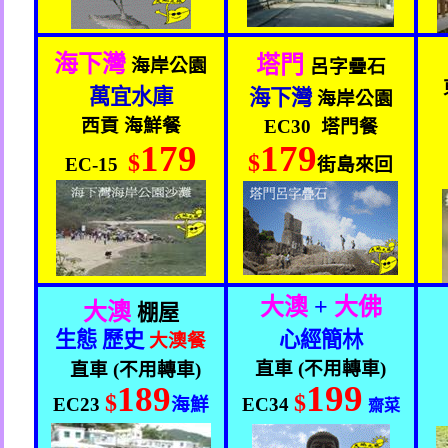
海下灣
塔門
海岸公園
呂字疊石
萬宜水庫
海下灣
海岸公園
西貢 海鮮餐
EC30
塔門餐
179
179
$
$
EC-15
街島來回
大澳
+
大佛
大澳
棚屋
生態 歷史
心經簡林
大澳餐
直車
(
不用轉車
)
直車
(
不用轉車
)
199
189
$
$
EC23
海鮮
EC34
齋菜