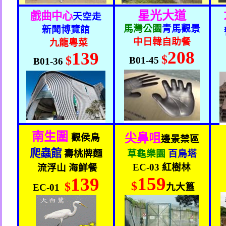
星光大道
戲曲中心
天空走
馬灣公園
青馬觀景
新聞博覽館
中日韓自助餐
九龍粵菜
208
139
$
$
B01-45
B01-36
南生圍
尖鼻咀
觀侯鳥
邊景禁區
爬蟲館
壽桃牌麵
草龜樂園
百鳥塔
EC-03
紅樹林
流浮山 海鮮餐
159
139
$
$
九大簋
EC-01