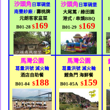
沙頭角
沙頭角
日軍碉堡
日軍碉堡
南豐紗廠
/
壽桃牌
大尾篤
/
綠田園
元朗客家盆菜
港式
/
串燒
BBQ
169
169
$
$
B01-28
B01-29
馬灣公園
馬灣公園
葛量洪號 滅火輪
葛量洪號 滅火輪
酒店自助餐
鯉魚門 海鮮餐
188
159
$
$
B01-04
B01-05A