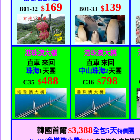
169
139
$
$
B01-32
B01-33
港珠澳大橋
港珠澳大橋
直車 來回
直車 來回
珠海
1
天團
中山珠海
2
天團
488
798
$
$
C35
C36
3,388
韓國首爾
$
5
天
全包
團
特價