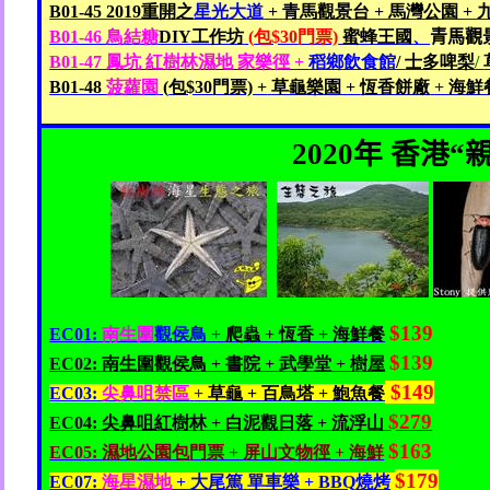
B01-45 2019
重開之
星光大道
+
青馬觀景台 +
馬灣公園 +
B01-46
鳥
結
糖
DIY
工作坊
(
包$30
門票)
蜜蜂王國
、
青馬觀
B01-47
鳳坑
紅樹林濕地
家樂徑 +
稻鄉飲食館
/
士多啤梨
/
B01-48
菠蘿園
(
包$30
門票) +
草龜
樂園 +
恆香餅廠
+
海鮮
2020
年 香港
“
$139
EC01:
南生圍
觀侯鳥
+
爬蟲 +
恆香 +
海鮮餐
$139
EC02:
南生圍觀侯鳥
+
書院 +
武學堂 +
樹屋
$149
EC03:
尖鼻咀
禁區
+
草龜
+
百鳥塔
+
鮑魚
餐
$279
EC04:
尖鼻咀紅樹林 +
白泥觀日落 +
流浮山
$163
EC05:
濕地公園
包門票 +
屏山文物徑 +
海鮮
$179
EC07:
海星濕地
+
大尾篤
單車樂 + BBQ
燒烤