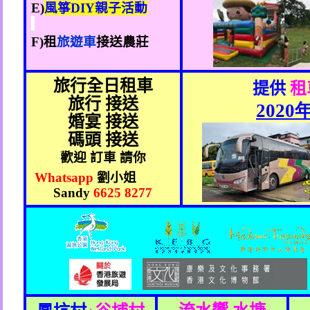
E)
風箏
DIY
親子活動
F)
租
旅遊車
接送農莊
旅行全日租車
提供
租
旅行 接送
2020
婚宴 接送
碼頭 接送
歡迎 訂車 請你
Whatsapp
劉小姐
Sandy
6625 8277