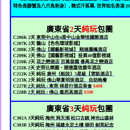
特色長腳蟹及八爪魚刺身）
,
韓式汗蒸幕
,
世界知名表演
(
廣東省
2
天
純玩
包團
C206K 2
天
東莞中山
住4
星中山金華悅國際酒店
C207K 2
天 鶴山【色色環球影城】
C208K 2
天
佛山【國藝影視城】
順德麗楓酒店
C209K 2
天 佛山【國藝影視城】投資
40
億影視城
C210K 2
天
花之戀酒店
百萬葵園
番禺花之戀酒店
C211K
2
天
史努比樂園、順德嘉信康年酒店
C212K
2
天 純玩
廣州《船說》5
星級【雲凱酒店】
C213K
2
天 純玩
佛山華夏明珠酒店
、自助晚餐
C227B
2
天
純玩 :
東莞
得君行酒店美食
$498
C228B
2
天
純玩 :
佛山
嘉思高酒店
$598
廣東省
3
天
純玩
包團
C302A 3
天純玩
梅州
洞天湖
松口古鎮
神光山森林
C303B 3
天純玩
梅州
福
建永定土樓
梯田
劍英紀念