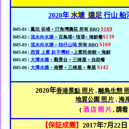
2020
年
水塘
遠足
行山 船
$169
B05-01 :
鳳坑
谷埔
+
汀角灣
農莊
所有 BBQ
$139
B05-02 :
流水向水塘
+
百鳥塔+
恆香+
海鮮餐
$169
B05-03 :
流水向水塘
+
桔仔山坳
所有 BBQ
B05-04 :
西貢
上窰
起子灣村 +
上
窰民俗館 +
海鮮
B05-05 :
大潭水塘
+
觀景台
+
三棟屋
+
自助餐
$142
B05-06 :
大潭水塘
+
南豐
+
三棟屋
+
粵菜
2020
年
香港景點
照片
,
離島生
態
地質公園
照片
,
海
(
酒 店 照 片
,
請看
【保証成團】
2017
年
7
月
22
日