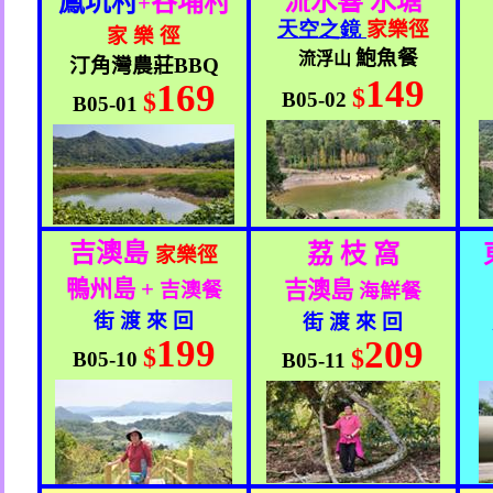
流水響 水塘
鳳坑村
谷埔村
+
天空之鏡
家樂徑
家 樂 徑
鮑魚餐
流浮山
汀角灣農莊
BBQ
149
169
$
$
B05-02
B05-01
吉澳島
荔 枝 窩
家樂徑
鴨州島
+
吉澳島
吉澳餐
海鮮餐
街 渡 來 回
街 渡 來 回
199
209
$
$
B05-10
B05-11