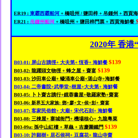
ER19 :
東霸西霸船河
+
橋咀州
/
鹽田梓 +
吊鍾州 +
西貢
$
ER21 :
吊鍾州
船河
+
橋咀
州 +
鹽田梓
門票 +
西貢
海鮮餐
2020
年
香港
$139
B03-01:
屏山古蹟徑+
大夫第+
恆香+
海鮮餐
$139
B03-02:
龍躍頭文物徑
+
蜂之屋
+
齋宴
B03-03:
沙田車公廟+
蠔涌車公廟+
湛山寺+
海鮮
餐
B03-04:
二帝書院+
武學堂+
樹屋+
大夫第+
海鮮
餐
B03-05:
卜卜齋古蹟行+
鏡蓉書屋+
敬羅家塾+
齋宴
B03-06:
新界五大家族:
鄧+
廖+
文+
侯+
彭+
齋宴
B03-07:
客家民俗館+
大
廟+
宋代石刻+
海鮮
餐
B03-08:
三棟屋+
寨城衙門+
機場核心+
九龍
粵菜
$139
B03-09a:
孫中山紅樓
+
草龜
+
吉慶圍鐵門
B03-10:
許願樹+
居石侯祠+
豆腐花+
龍山寺齋