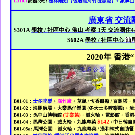
L310A
高鐵
3
天
:
桂林陽朔【包
遇龍河竹筏漂流
】+
象鼻山
廣東省
交流
S301A
學校 /
社區
中心
佛山
考察
3
天
交流
團住4
S602A
學校 /
社區
中心
汕
2020
年 香港
B01-01
：
士多啤梨
+
腐竹廠
+
草龜
/
恆香餅廠
/
百鳥塔
+
B01-02
：海豚廣場 +
大棠馬仔樂園
(
冬天
士多啤梨園) +
流
B01-03
：孫中山博物館
(
甘棠第)
+
滅火輪
+
電影館 +
香港
$142
B01-04
：馬灣公園 +
滅火輪 +
九龍
粵菜
/
中日
韓自
B01-05a:
馬灣公園 +
滅
火輪 +
九龍粵菜 /
漢和
韓式自助
餐