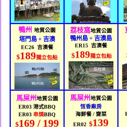
鴨州
荔枝窩
地質公園
地質公園
鴨州島
+
吉澳島
塔門島
+
吉澳
ER15
吉澳餐
EC26
吉澳餐
189
189
$
獨立包船
$
獨立包船
馬屎州
馬屎州
地質公園
地質公園
恆香廠房
ER03
港式
BBQ
海鮮餐
/
齋菜
ER03
串燒
BBQ
139
169 / 199
$
$
ER02