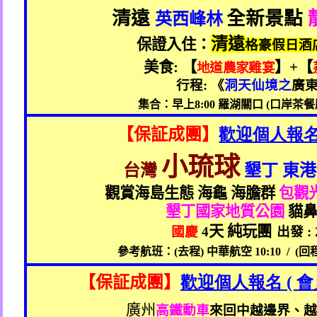
清遠
全新景點
英西峰林
清遠
保證入住：
格豪假日酒
美食
:
【
】
+
【
地道農家雞宴
行程
:
《
洞天仙境之
廣
集合：早上
8:00
羅湖關口
(
口岸茶餐
【保証成團】
歡迎個人報名 
小琉球
台灣
墾丁 東港
觀賞海島生態 海龜 海膽群
包觀
墾丁國家地質公園
貓鼻
天 純玩團
國慶
4
出發
: 
參考航班：
(
去程
)
中華航空
10:10 / (
回
【保証成團】
歡迎個人報名 (
會
廣州
高鐵動車
來回中越邊界、