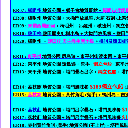
ER07 :
橋咀州
地質公園
+
獅子會
地質展館 +
橋咀
街渡
船
ER08 :
橋咀州
地質公園 +
大拗門
放風箏
/
大廟
石刻 /
上窰
ER09 :
東霸
西
霸
船河
+
橋咀州 +
吊鍾州 +
破邊州
+
獨立包
ER10 :
鹽田梓
鹽田歷史紅樹小島
+
大拗門
放風箏 +
鹽田
ER20 :
橋咀州
+
鹽田梓
天主教
生態小島
+
橋咀
及
鹽田
街
ER11 :
東平州
地質公園
環島遊 +
東平州
街渡
來回 +
東平
ER12 :
東平州
地質公園
環島遊 +
鬼手+
獨立
包
船
+
東平
ER13 :
東平州
地質公園
+
塔門疊石
呂字 +
獨立
包
船
+
塔
$189
獨立包船
ER14 :
荔枝窩
地質公園
+
塔門
風味餐
(
ER15 :
荔枝窩
地質公園
+
黃竹角咀 (
鬼手) +
鴨州島 +
吉
$1
ER16 :
荔枝莊
地質公園
+
塔門呂字疊石 +
塔門
風味
餐
$1
ER17 :
荔枝莊
地質公園
+
塔門呂字疊石 +
塔門
風味
餐
ER18 :
赤州黃竹角咀 (
鬼手)
地質公園
(
不上岸) +
塔門
風