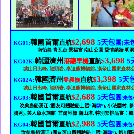
2,698
韓國首爾
$
5
天包
直航
團
(
未
KG01:
南怡島
青瓦台
景福宮
南山公園
愛情鎖牆
明
3,698
韓國濟州
$
5
港龍早機
直航
KG02K:
城山日出峰,
龍頭岩,
泰迪熊博物館,
漢拏山國家森林公
3,398
韓國濟州
$
5
天
直航
KG02A:
零晨機
城山日出峰,
龍頭岩,
泰迪熊博物館,
漢拏山國家森林公
2,688
韓國首爾
$
5
天包
直航
團
KG03:
(
未包
汝矣島船漢江
(
團友可體驗船上餵“海
鷗
”
),
小法國村
,
參
鴉秀
),
美人魚水族館
首爾地標 南山塔
,
特別安排品嘗：韓
2,988
韓國首爾
$
5
天包
直航
團
KG04:
(
未包
汝矣島船漢江
(
團友可自費體驗船上餵“海
鷗
”
),
抱川藝