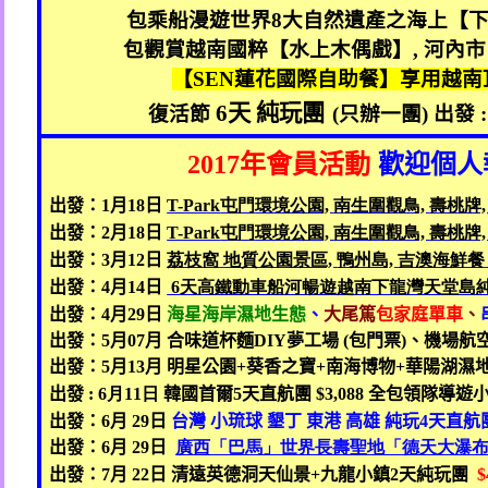
包乘船漫遊世界
8
大自然遺產之海上【
包觀賞越南國粹【水上木偶戲】
,
河內市
【
SEN
蓮花國際自助餐】享用越南
6
天 純玩團
復活節
(
只辦一團
)
出發
:
2017
年會員活動
歡迎個人
出發：
1
月
18
日
T-Park
屯門
環境公園,
南生圍觀鳥,
壽桃牌
出發：
2
月
18
日
T-Park
屯門
環境公園,
南生圍觀鳥,
壽桃牌
出發：
3
月
12
日
荔枝窩
地質公園景區,
鴨州島,
吉澳海鮮餐
出發：
4
月
14
日
6
天高鐵動車船河暢遊越南下龍灣天堂島
出發：
4
月
29
日
海星海岸濕地生態
、
大尾篤
包家庭單車
、
出發：
5
月
07
月
合味道杯麵
DIY
夢工場
(
包門票
)
、機場航
出發：
5
月
13
月 明星公園
+
葵香之寶
+
南海博物
+
華陽湖濕
出發
: 6
月11
日
韓國首爾
5
天直航團
$3,088
全包領隊導遊
出發：
6
月
29
日
台灣 小琉球 墾丁 東港 高雄 純玩
4
天直航
出發：
6
月
29
日
廣西「巴馬」世界長壽聖地「德天大瀑布
出發：
7
月
22
日 清遠英德洞天仙景
+
九龍小鎮
2
天純玩團
$