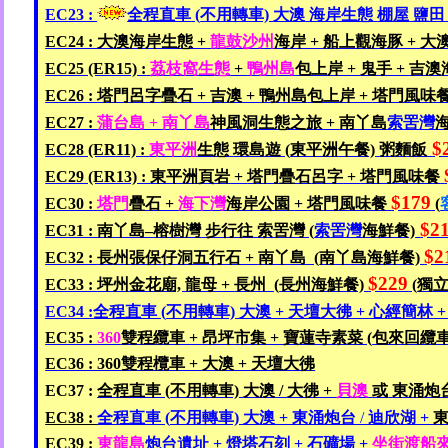
EC23 :
全程直車
(
不用轉車)
大澳
海岸生態
棚屋
鹽田
EC24 :
大澳海岸生態 +
龍鼓沙州
海岸 +
船上觀海豚 +
大
EC25 (ER15) :
荔枝窩生態
+
鴨
州島
包上岸 +
鬼手 +
吉澳
EC26 :
塔門呂字疊石 +
吉澳 +
鴨州島
包上岸 +
塔門風味
EC27 :
蒲台島 +
南丫島
神風洞生態之旅 +
南丫島
索
罟灣
$
EC28 (ER11) :
東平洲
生態
環島遊 (
東平洲
午餐)
粥麵飯
EC29 (ER13) :
東平洲頁岩
+
塔門疊石
呂字
+
塔門風味餐
$179
EC30 :
塔門
疊石 +
海下灣
海岸公園
+
塔
門風味餐
(
$2
EC31 :
南丫島–
榕樹灣
步行往
索罟灣 (
索
罟灣
海鮮餐)
$2
EC32 :
長州張保仔洞
五行石 +
南丫島 (
南丫島
海鮮餐)
$229
EC33 :
坪州
金花廟,
龍母 +
長州 (
長州
海鮮餐)
(
獨立包
EC34 :
全程直車 (
不用轉車)
大澳 +
天壇大彿 +
心經簡林
EC35 :
360
雙程
纜
車 +
昂坪
市集 +
寶蓮寺素菜 (
包來回纜車
EC36 : 360
雙程欖車 +
大澳 +
天壇大彿
EC37 :
全程直車 (
不用轉車)
大澳
/
大彿 +
貝
澳
或
東涌炮
EC38 :
全程直車 (
不用轉車)
大澳 +
東涌炮台
/
迪欣湖 +
EC39 :
東龍島
炮台遺址
+
燈塔石刻
+
石
礦場 +
坐
街渡船