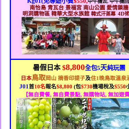
Kg01(
免導遊小費
$550,
中午機去
,
中午機
南怡島
青瓦台
景福宮
南山公園
愛情鎖牆
明洞購物區
韓華大型水族館
4D
韓式汗蒸幕
8,800
暑假日本
$
天
全包
5
純玩團
鳥取
日本
岡山 摘香印提子
及
住
1
晚鳥取溫泉
J01
首
10
名
報名
$8,800
(
包
$730
機場稅及
$550
【無自費餐
,
無自費景點
,
無購物站
,
無加遊