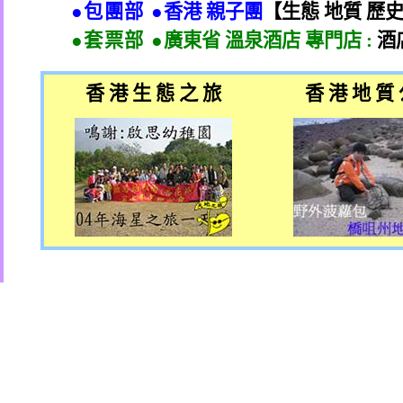
●包團部 ●
香港 親子團
【生態 地質 歷
●套票部 ●
廣東省 溫泉酒店 專門店
:
酒
香 港 生 態 之 旅
香 港 地 質