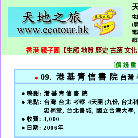
天
屯
(
電
網
香港 親子團
【生態 地質 歷史 古蹟 文化
〔價 錢 重
09.
港 基 青 信
書 院
●
台灣
●
鳴謝
:
港 基 青 信
書 院
●
地點
:
台灣 台北
考察
4
天團
(
九份
,
台北
忠祠堂
,
台北書城
,
國立台灣大學
●
收費
: 3,000
●
日期
: 2006
年