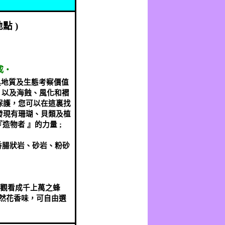
地點
)
成‧
具地質及生態考察價值
，以及海蝕、風化和褶
保護，您可以在這裏找
發現有珊瑚、貝類及植
造物者 』的力量
;
香腸狀岩、砂岩、粉砂
。
及觀看成千上萬之蜂
然花香味，可自由選