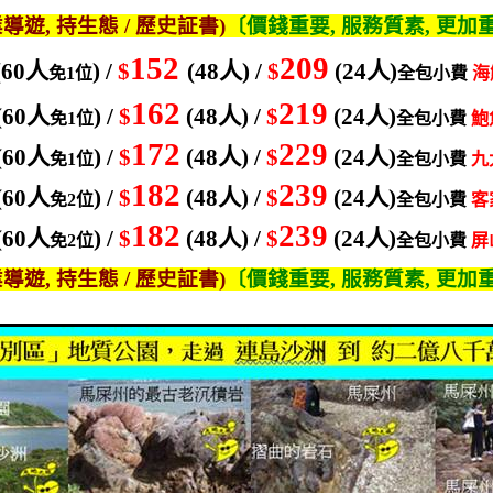
業導遊
,
持生態
/
歷史証書
)
〔價錢重要
,
服務質素
,
更加
152
209
(60
人
) /
$
(48
人
) /
$
(24
人
)
免
1
位
全包小費
海
162
219
(60
人
) /
$
(48
人
) /
$
(24
人
)
免
1
位
全包小費
鮑
172
229
(60
人
) /
$
(48
人
) /
$
(24
人
)
免
1
位
全包小費
九
182
239
(60
人
) /
$
(48
人
) /
$
(24
人
)
免
2
位
全包小費
客
182
239
(60
人
) /
$
(48
人
) /
$
(24
人
)
免
2
位
全包小費
屏
業導遊
,
持生態
/
歷史証書
)
〔價錢重要
,
服務質素
,
更加