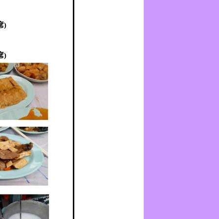
席
)
席
)