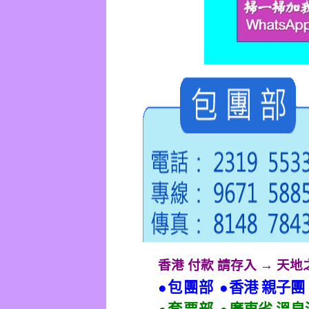
香港 付款 請存入 → 天
●包團部 ●
香港 親子團