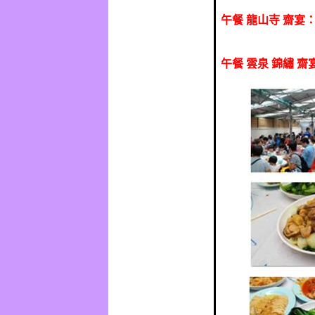
午餐
龍山寺
齋宴
午餐
雲泉
錦繡
齋