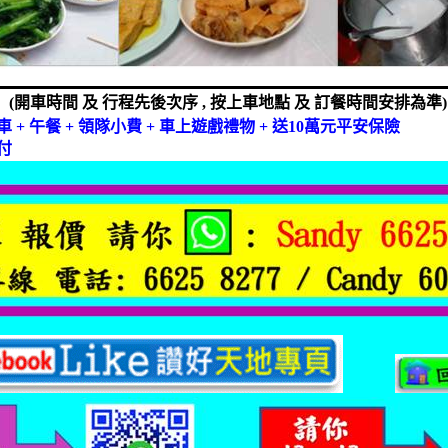
(
開車時間
及
行程先後次序
,
按上車地點
及
訂餐時間安排為準
)
車
+
午餐
+
領隊小費
+
車上遊戲禮物
+
送
10
萬元平安保險
付