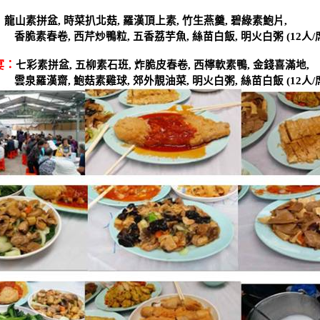
：
龍山素拼盆
,
時菜扒北菇
,
羅漢頂上素
,
竹生燕羹
,
碧綠素鮑片
,
香脆素春卷
,
西芹炒鴨粒
,
五香荔芋魚
,
絲苗白飯
,
明火白粥
(12
人
/
宴：
七彩素拼盆
,
五柳素石班
,
炸脆皮春卷
,
西檸軟素鴨
,
金錢喜滿地
,
雲泉羅漢齋
,
鮑菇素雞球
,
郊外靚油菜
,
明火白粥
,
絲苗白飯
(12
人
/