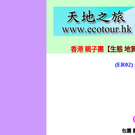
香港 親子團
【生態 地質
(ER02)
包團