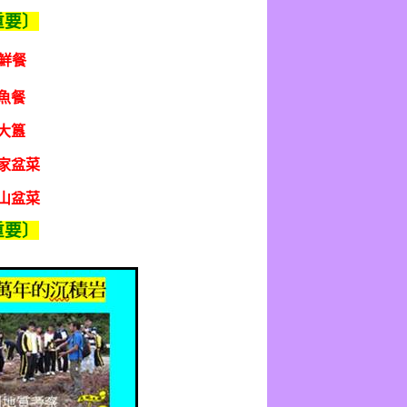
重要〕
鮮餐
魚餐
大簋
家盆菜
山盆菜
重要〕