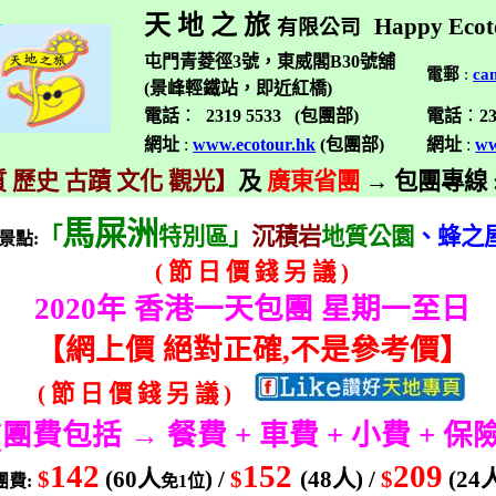
天 地 之 旅
Happy Ecot
有限公司
屯門青菱徑3號，東威閣B30號舖
電郵
:
ca
(景峰輕鐵站，即近紅橋)
電話
：
2319 5533 (
包團部
)
電話
：
2
網址
:
www.ecotour.hk
(
包團部
)
網址
:
ww
 歷史 古蹟 文化 觀光】
及
廣東省團
→
包團專線
馬屎洲
「
特別區」
沉積岩
地質公園
、蜂之
景點
:
(
節
日
價
錢
另
議
)
2020
年 香港一天包團 星期一至日
【
網上價 絕對正確
,
不是參考價】
(
節
日
價
錢
另
議
)
(
團費包括 → 餐費
+
車費
+
小費
+
保
142
152
209
$
(60
人
) /
$
(48
人
) /
$
(24
團費
:
免
1
位