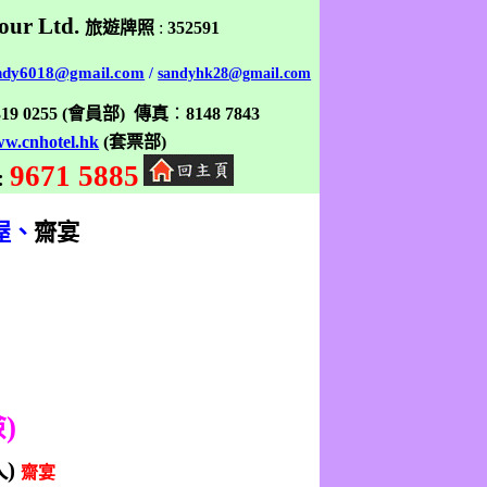
our Ltd.
旅遊牌照
:
352591
ndy6018@gmail.com
/
sandyhk28@gmail.com
319 0255
(
會員部
)
傳真
：
8148 7843
w.cnhotel.hk
(
套票部
)
9671 5885
:
屋、
齋宴
險
)
人
)
齋宴