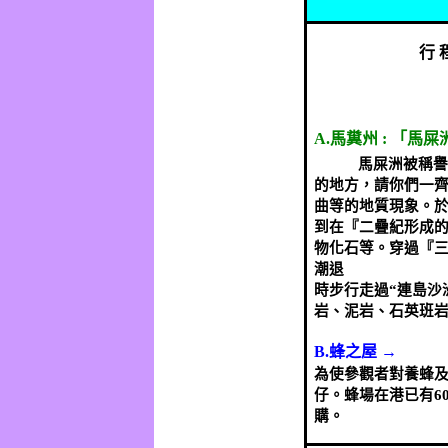
行
A.
馬糞州
:
「馬屎
馬屎洲被稱譽
的地方，請你們一
曲等的地質現象。
到在『二疊紀形成
物化石等。穿過『三
潮退
時步行走過
“
連島沙
岩、泥岩、石英班
B
.
蜂之屋
→
為使參觀者對養蜂
仔
。蜂場在港已有
6
購。