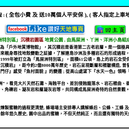
(
全包小費
及
送
10
萬個人平安保
), (
客人指定上車
程
:
洲特別區」
沉積岩園區
地質公園
,
由馬屎洲、丫洲、洋洲小島組
為「戶外地質博物館」，其沉積岩是香港第二古老岩層。是一個極
齊來親身尋找地殼變動之証據，了解連島沙洲及多種岩石的形成過程
於
1999
年被訂立為「馬屎洲特別區」，面積
61
公頃，島上的岩石全受
的沉積岩』，距今約
2
億
8000
萬年歷史，岩石呈現斷層和褶皺構造
,
曾
門仔』感受『魚村面貌 』的變遷
;
從高山處望下『水天一色』領略『
洲
”
，看見大片天然石灘、海蝕平台、差別侵蝕龍落水、岩石褶曲、
岩、角礫岩、凝灰岩和層凝灰岩等，共同構成馬屎洲奇特的自然景觀
及煉製蜜糖的過程更清楚
,
蜂場場主安排專人講解蜂后、公蜂、工蜂 
0
餘年悠久歷史
,
園中出品的蜜糖，不但天然純正，而且還有獨特的天