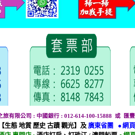
地之旅有限公司
:
中國銀行
: 012-614-100-15888
或
匯豐
【生態 地質 歷史 古蹟 觀光】及
廣東省團
●網