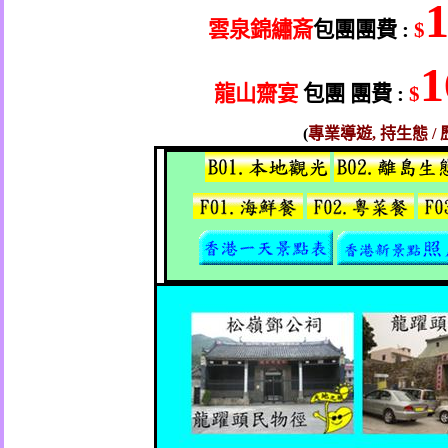
雲泉錦繡斎
包團
團費
:
$
1
龍山齋宴
包團
團費
:
$
(
專業導遊
,
持生態
/