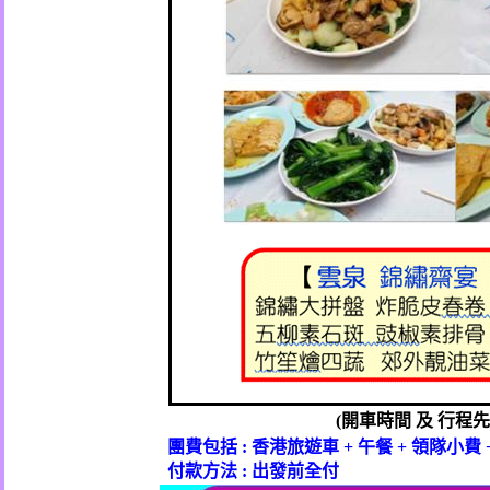
(
開車時間
及
行程先
團費包括
:
香港旅遊車
+
午餐
+
領隊小費
付款方法
:
出發前全付