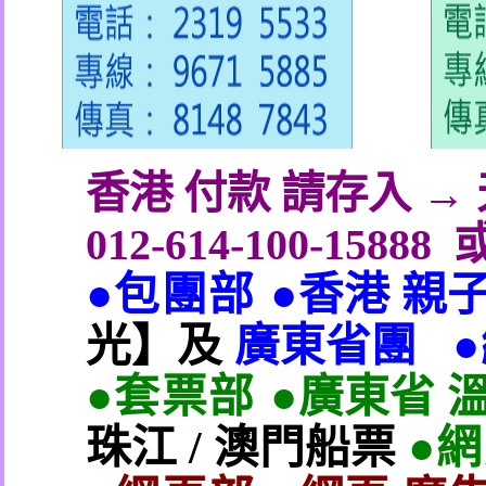
香港 付款 請存入 
012-614-100-15888
●包團部 ●
香港 親
光】及
廣東省團
●套票部 ●
廣東省 
珠江
/
澳門船票
●