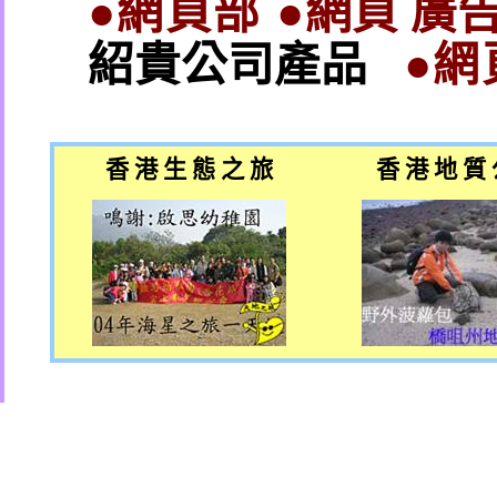
●網頁部 ●
網頁 廣告
紹貴公司產品
●網
香 港 生 態 之 旅
香 港 地 質