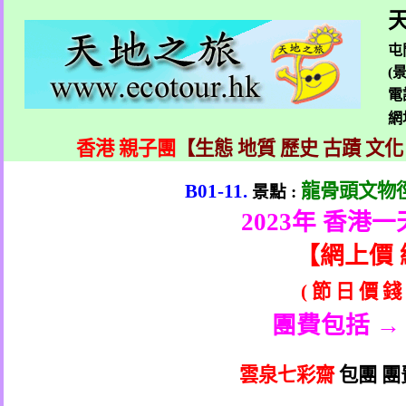
天
屯
(
電
網
香港 親子團
【生態 地質 歷史 古蹟 文化
B01-11.
龍骨頭文物
景點
:
2023
年 香港一
【
網上價
(
節
日
價
錢
團費包括 →
雲泉七彩齋
包團
團