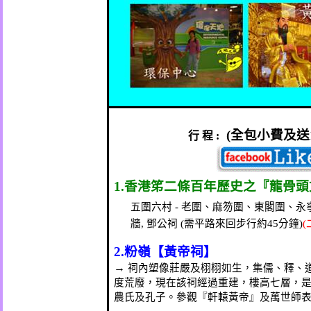
(
全包小費及送
行
程
:
1.
香港笫二條百年歷史之『龍骨頭
五圍六村
-
老圍、麻笏圍、東閣圍、永
牆
,
鄧公祠
(
需平路來回步行約
45
分鐘
)
(
2.
粉嶺【黃帝祠】
→
祠內塑像莊嚴及栩栩如生，集儒、釋、
度荒廢，現在該祠經過重建，樓高七層，
農氏及孔子。參觀『軒轅黃帝』及萬世師