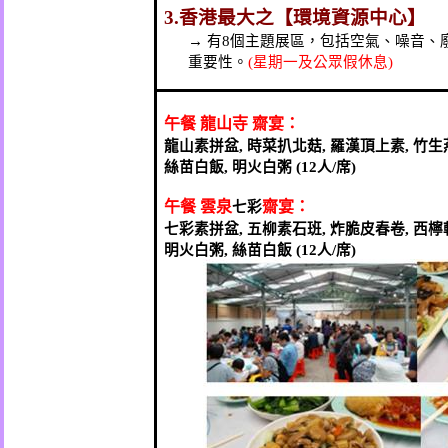
3.
香港最大之【環境資源中心】
→
有
8
個主題展區，包括空氣、噪音、
重要性。
(
星期一及公眾假休息
)
午餐
龍山寺
齋宴：
龍山素拼盆
,
時菜扒北菇
,
羅漢頂上素
,
竹生
絲苗白飯
,
明火白粥
(12
人
/
席
)
午餐
雲泉
齋宴：
七彩
七彩素拼盆
,
五柳素石班
,
炸脆皮春卷
,
西檸
明火白粥
,
絲苗白飯
(12
人
/
席
)