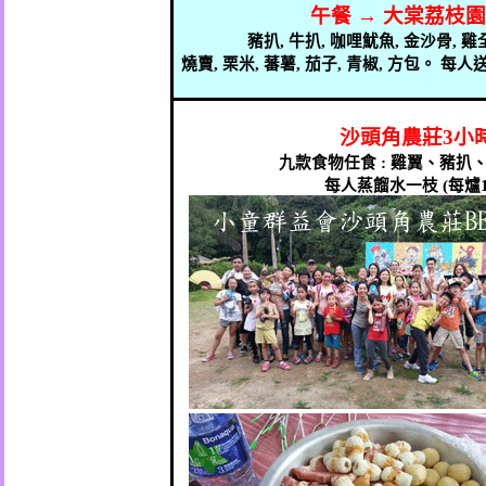
午餐
→
大棠荔枝園
豬扒
,
牛扒
,
咖哩魷魚
,
金沙骨
,
雞
燒賣
,
栗米
,
蕃薯
,
茄子
,
青椒
,
方包。
每人
沙頭角農莊
3
小
九款食物任食
:
雞翼、豬扒
每人蒸餾水一枝
(
每爐