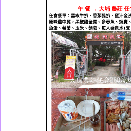
午
餐
→
大埔
農莊
任
任食餐單：黑椒牛扒、香茅豬扒、蜜汁金
原味雞中翼，黑椒雞全翼、多春魚、燒賣
魚蛋、蕃薯、玉米、麵包、每人礦泉水
1
支