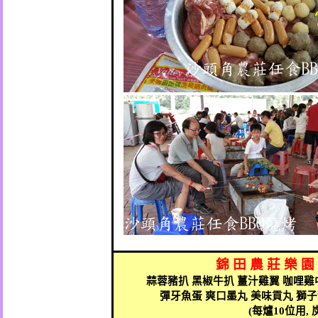
錦
田
農
莊
樂
園
蒜蓉豬扒
黑椒牛扒
薑汁雞翼
咖哩雞
彈牙魚蛋
爽口墨丸
美味貢丸
獅子
(
每爐
10
位用
,