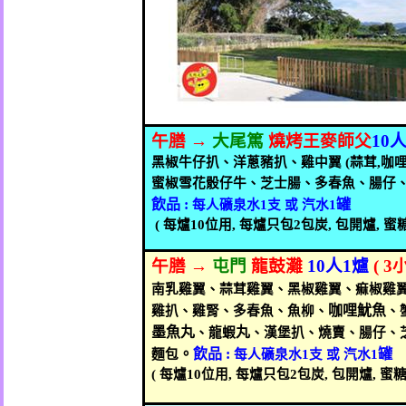
午膳
→
大尾篤
燒烤王麥師父
10
黑椒牛仔扒、洋蔥豬扒、雞中翼
(
蒜茸
,
咖
蜜椒雪花骰仔牛、芝士腸、多春魚、腸仔
飲品
:
罐
每人礦泉水
1
支
或
汽水
1
(
每爐
10
位用
,
每爐只
包
2
包炭
,
包開爐
,
蜜
午膳
→
屯門
龍鼓灘
10
人
1
爐
( 3
南乳雞翼、蒜茸雞翼、黑椒雞翼、痲椒雞
咖哩魷魚
雞扒、雞腎、多春魚、魚柳、
、
墨魚丸
丸
、龍蝦
、漢堡扒、燒賣、腸仔、
。
飲品
:
罐
麵包
每人礦泉水
1
支
或
汽水
1
(
每爐
10
位用
,
每爐只
包
2
包炭
,
包開爐
,
蜜糖