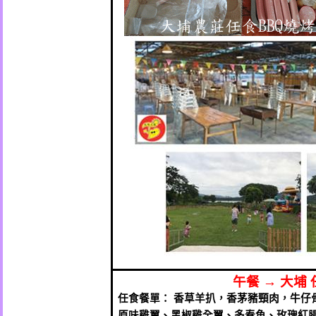
午餐
→
大埔
任食餐單： 香草羊扒，香茅豬頸肉，牛仔
原味雞翼、黑椒雞全翼、多春魚、玫瑰紅