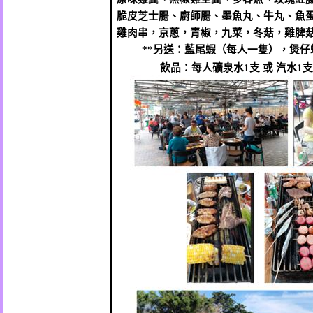
脆皮芝士腸、廚師腸、墨魚丸、牛丸、魚
雞肉串，京蔥，青椒，九菜，冬菇，雞脾
**
另送：藍尾蝦（每人一隻），煲仔
飲品：每人礦泉水
1
支 或 汽水
1
支