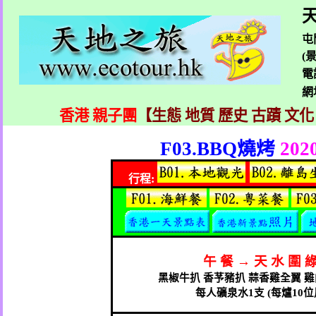
天
屯
(
電
網
香港 親子團
【生態 地質 歷史 古蹟 文化
F03.BBQ
燒烤
202
行程
:
午
餐
→
天
水
圍
黑椒牛扒
香芧豬扒
蒜香雞全翼
雞
每人礦泉水
1
支
(
每爐
10
位