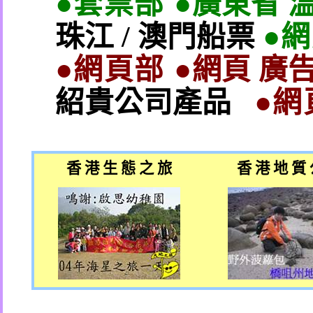
●套票部 ●
廣東省 
珠江
/
澳門船票
●
●網頁部 ●
網頁 廣告
紹貴公司產品
●網
香 港 生 態 之 旅
香 港 地 質