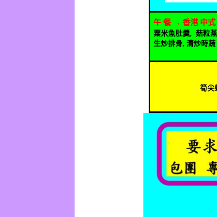
午
餐
→
香港
中式
粟米魚肚羹
,
菇粒
生炒排骨
,
清炒時蔬
筍尖