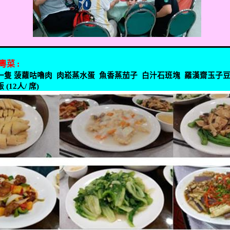
粵菜
:
一隻
菠蘿咕嚕肉
肉崧蒸水蛋
魚香蒸茄子
白汁石班塊
羅漢齋玉子
飯
(12
人
/
席
)