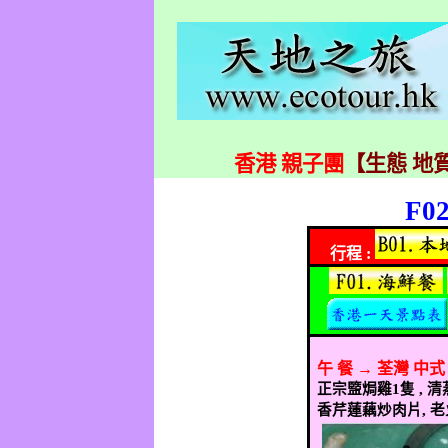
香港 親子團
【生態 地質
F02
行程
:
午
餐
→
荃灣
中式
正宗盬焗雞
1
隻
,
清
香芹蓮藕炒肉片
,
老