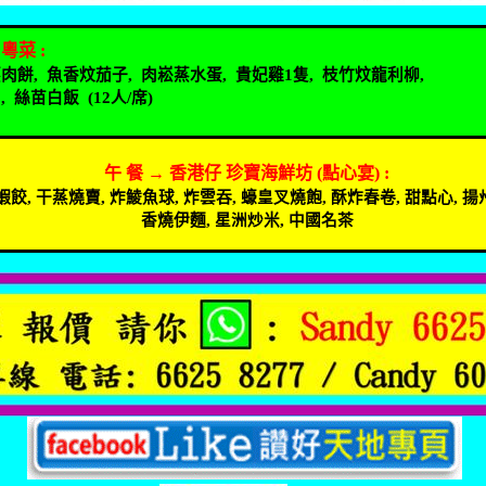
粵菜
:
蒸肉餅
,
魚香炆茄子
,
肉崧蒸水蛋
,
貴妃雞
1
隻
,
枝竹炆龍利柳
,
,
絲苗白飯
(12
人
/
席
)
午
餐
→
香港仔
珍寶海鮮坊
(
點心宴
) :
蝦餃
,
干蒸燒賣
,
炸鯪魚球
,
炸雲吞
,
蠔皇叉燒飽
,
酥炸春卷
,
甜點心
,
揚
香燒伊麵
,
星洲炒米
,
中國名茶