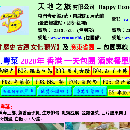
天 地 之 旅
Happy Ecot
有限公司
屯門青菱徑3號，東威閣B30號舖
電郵
:
ca
(景峰輕鐵站，即近紅橋)
電話
：
2319 5533 (
包團部
)
電話
：
2
網址
:
www.ecotour.hk
(
包團部
)
網址
:
ww
 歷史 古蹟 文化 觀光】
及
廣東省團
→
包團專線
.
粵菜
2020
年 香港 一天包團 酒家餐
粵菜
:
蒸海上鮮
,
魚香茄子煲
,
生炒排骨
,
紅燒豆腐
,
金銀蛋菜
,
西芹腰果肉丁
,
火例湯
,
白飯
(12
人
/
席
)