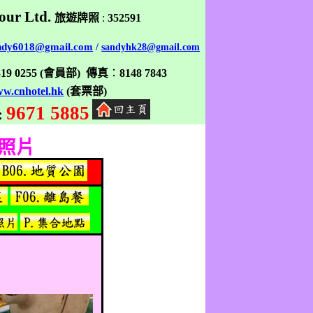
our Ltd.
旅遊牌照
:
352591
ndy6018@gmail.com
/
sandyhk28@gmail.com
319 0255
(
會員部
)
傳真
：
8148 7843
w.cnhotel.hk
(
套票部
)
9671 5885
:
單照片