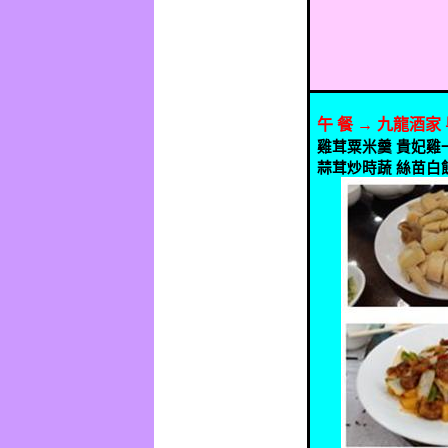
午
餐
→
九龍酒家
雞茸粟米羹
貴妃雞
蒜茸炒時蔬
絲苗白