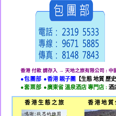
香港 付款 請存入 → 天地之旅有限公司
:
中
●包團部 ●
香港 親子團
【生態 地質 歷
●套票部 ●
廣東省 溫泉酒店 專門店
:
酒
香 港 生 態 之 旅
香 港 地 質