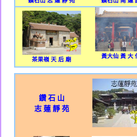
鑽石山 志 蓮 靜 苑
鑽石山 南 蓮 
黃大仙 黃 大 
茶果嶺 天 后 廟
鑽 石 山
志 蓮 靜 苑