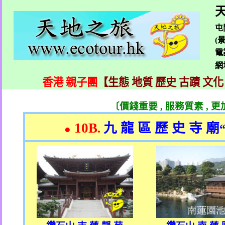
天
屯
(
電
網
香港 親子團
【生態 地質 歷史 古蹟 文化
〔價錢重要
,
服務質素
,
更
10B
九 龍 區 歷 史 寺 廟
.
●