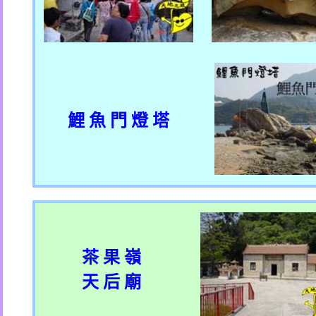
鯉 魚 門 燈 塔
茶 果 嶺
天 后 廟