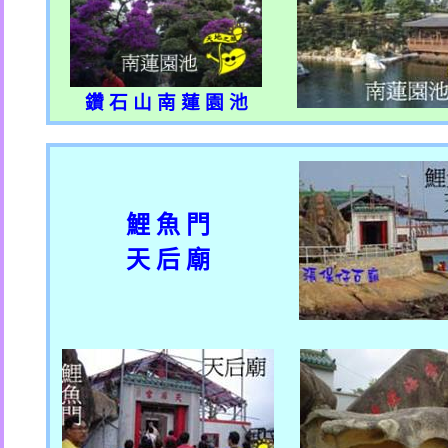
鑽 石 山 南 蓮 園 池
鯉 魚 門
天 后 廟