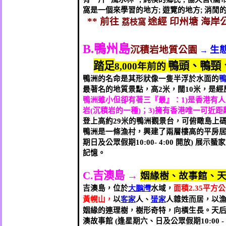
窩是一個來學習的地方
;
遊覽的地方
;
消閒
前往
途經
印州塘
海岸
**
荔枝窩
鴨州島
B.
沉積岩地質公園
生
→
踏足
鴨頭、鴨頸
年前的
8,000
鴨洲的名命是其形狀像一隻半浮於水面的
最著名的地質景點，高
米，闊
米，是經
2
10
鴨洲雖小但卻有著三『最』：
是香港有人
1)
岩
沉積岩的一種
；
擁有香港唯一可近距
(
)
3)
登上高約
米的鴨洲觀景台，可俯瞰島上
29
鴨洲
是一條漁村，興建了兩層樓高的平房
期日及公眾假期
開放
展示蜑家
10:00- 4:00
)
記憶。
吉澳島
→
姻緣樹、
故事館
、
C.
吉澳島，位於
大鵬灣
水域，
面積
平方公
2.35
黃幌山，
以
客家
人、
蜑家
人雜姓而居，以
姻緣的連理樹，樹形奇特，向橫生長
。
天
澳故事館
逢星期六、日及公眾假期
(
10:00 -