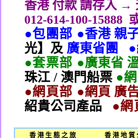
香港 付款 請存入 
012-614-100-15888
●包團部 ●
香港 親
光】及
廣東省團
●套票部 ●
廣東省 
珠江
/
澳門船票
●
●網頁部 ●
網頁 廣告
紹貴公司產品
●網
香 港 生 態 之 旅
香 港 地 質