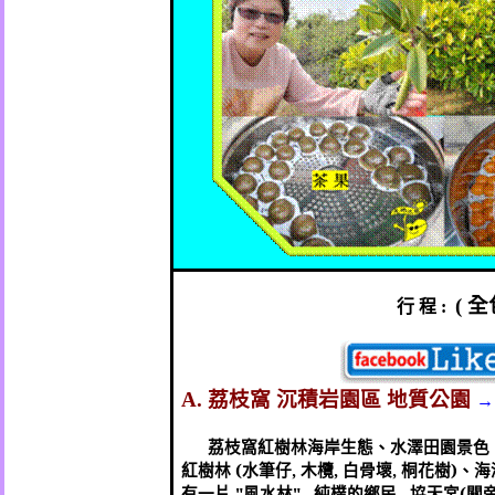
全
行
程
(
:
荔枝窩
沉積岩園區
地質公園
A.
→
荔枝窩紅樹林海岸生態、水澤田園景色
紅樹林
(
水筆仔
,
木欖
,
白骨壞
,
桐花樹
)
、海
有一片
"
風水林
" ,
純樸的鄉民
,
協天宮
(
關