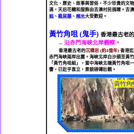
文化、歷史、故事與習俗，不少珍貴的文
滴，
天后花轎和服飾由吉澳村民捐贈
。
吉
糕
、
雞屎藤
、
糯米
大受歡迎。
黃竹角咀
鬼手
(
)
香港最古老
沿赤門海峽北岸觀察。
→
香港最古老的
沉積岩
約
億年
香港迄
(
4
)
赤門海峽兩岸出露。海峽北岸白沙頭至黃
「黃竹角咀組」，當中海峽北端黃竹角咀
響，已近乎直立，景貌磅礡壯觀。