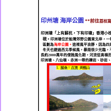
印州塘
海岸公園
前往
**
荔枝
印洲塘「上有蘇杭，下有印塘」香港小桂
硯
。
印洲塘位於船灣郊野公園東北岸，一
區劃為
海岸公園。
這裡風平浪靜，因為四
冬天也避過西北季候風，暴雨很少光臨，
長約
萬年的侵蝕風化期，河流從高嶺
2000
印洲塘、八仙嶺、赤洲一帶的礫岩、砂岩