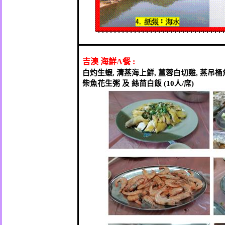
吉澳
海鮮
餐
A
:
白灼生蝦
清蒸海上鮮
薑蓉白切雞
蒸吊桶
,
,
,
柴魚花生粥
及
絲苗白飯
人
席
(10
/
)