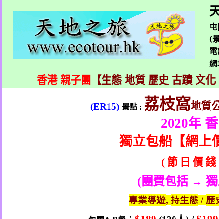
天
屯
(
電
網
香港 親子團
【生態 地質 歷史 古蹟 文化
荔枝窩
地質
(ER15)
景點
:
2020
年 
獨立包船【
網上
節
日
價
錢
(
(
團費
包括 → 
專業導遊
持生態
歷
,
/
：
人