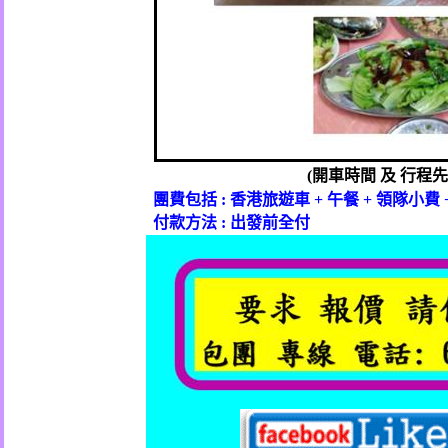
開車時間
及
行程先
(
團費包括
香港旅遊車
午餐
領隊小費
:
+
+
付款方法
出發前全付
: