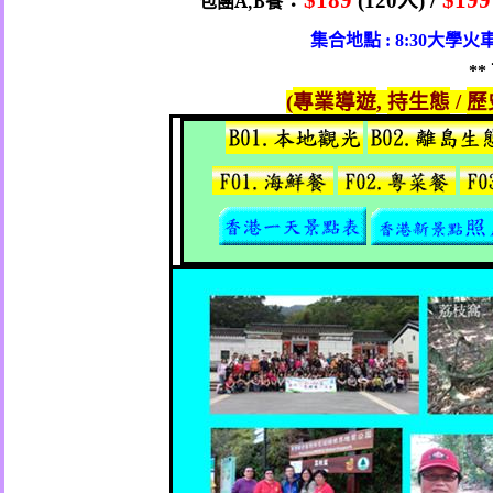
$189
/
$19
包團
A,B
餐
(120
)
集合地點
大學火
: 8:30
**
專業導遊
持生態
歷
(
,
/