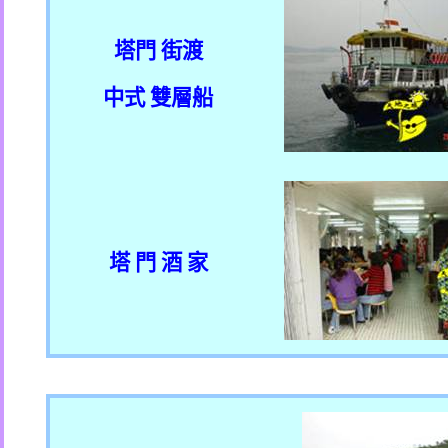
塔門 街渡
中式 雙層船
塔 門 酒 家