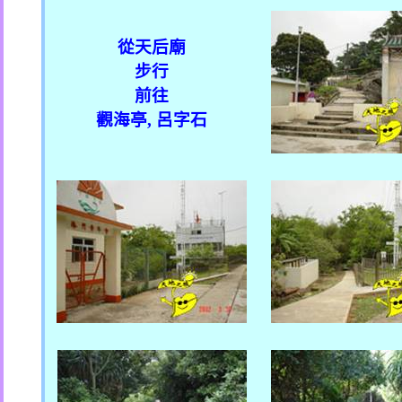
從天后廟
步行
前往
觀海亭
,
呂字石