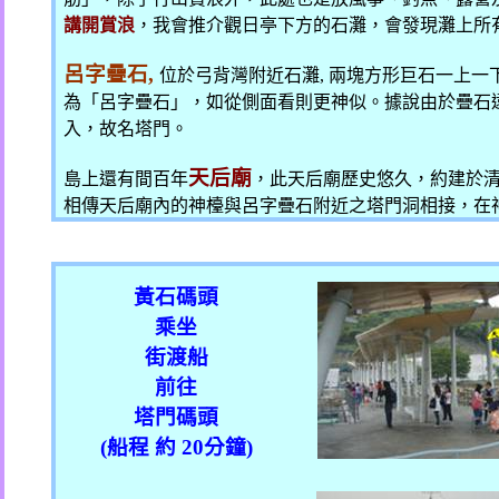
講開賞浪
，我會推介觀日亭下方的石灘，會發現灘上所
呂字疊石
,
位於弓背灣附近石灘
,
兩塊方形巨石一上一
為「呂字疊石」
，如從側面看則更神似。據說由於疊石
入，故名塔門。
天后廟
島上還有間百年
，此天后廟歷史悠久，約建於
相傳天后廟內的神檯與呂字疊石附近之塔門洞相接，在
黃石碼頭
乘坐
街渡船
前往
塔門碼頭
(
船程 約
20
分鐘
)