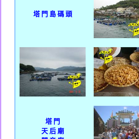
塔 門 島 碼 頭
塔 門
天 后 廟