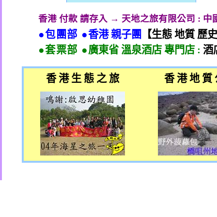
香港 付款 請存入 → 天地之旅有限公司
:
中
●包團部 ●
香港 親子團
【生態 地質 歷
●套票部 ●
廣東省 溫泉酒店 專門店
:
酒
香 港 生 態 之 旅
香 港 地 質