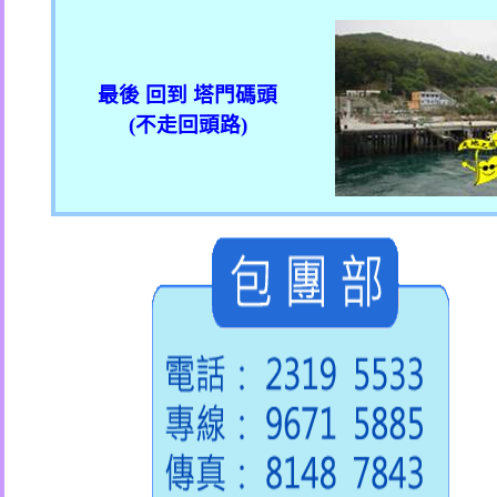
最後 回到 塔門碼頭
(
不走回頭路
)