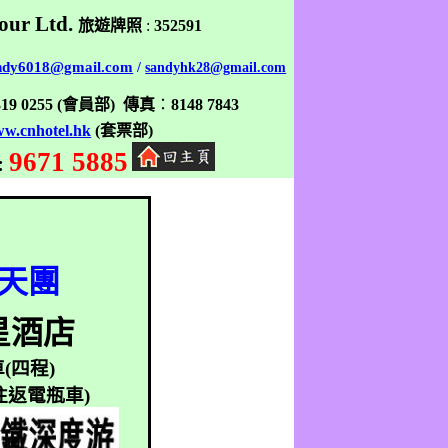
our Ltd.
旅遊牌照
:
352591
ndy6018@gmail.com
/
sandyhk28@gmail.com
319 0255
(
會員部
)
傳真
：
8148 7843
w.cnhotel.hk
(
套票部
)
9671 5885
:
天團
星酒店
車
(
四程
)
往返電瓶車
)