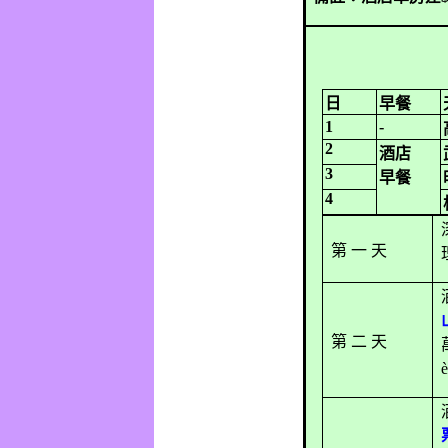
日
早餐
1
-
2
酒店
3
早餐
4
第 一 天
第 二 天
è