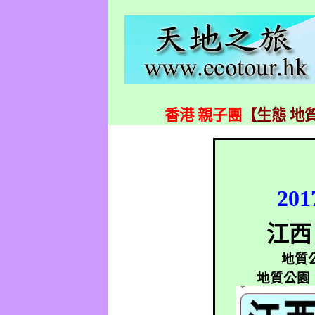
香港 親子團
【生態 地質
201
江西
地質
地質公園