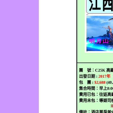
團
號：
C25K
高
出發日期
:
2017
年
包
團
:
$2,688
(40
集合時間：早上
8:0
費用已包：
往返高
費用未包：導遊司
備註：酒店單房差