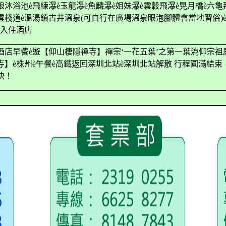
娘沐浴池
è
飛練瀑
è
玉龍瀑
è
魚麟瀑
è
姐妹瀑
è
雲穀飛瀑
è
晃月橋
è
六龜
雲棧道
è
溫湯鎮古井溫泉
(
可自行在廣場溫泉眼泡腳體會當地習俗
)
入住酒店
酒店早飺
è
遊【仰山棲隱禪寺】禪宗‘一花五葉’之第一葉溈仰宗祖
寺】
è
株州
è
午餐
è
高鐵返回深圳北站
è
深圳北站解散 行程圓滿結束
快！