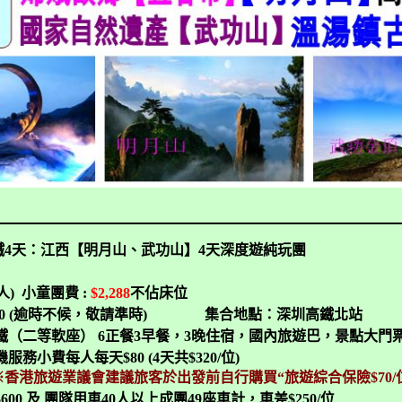
鐵
4
天：江西【明月山、武功山】
4
天深度遊純玩團
人
)
小童團費
:
$2,288
不佔床位
0 (
逾時不候，敬請準時
)
集合地點：深圳高鐵北站
鐵（二等軟座）
6
正餐
3
早餐，
3
晚住宿，國內旅遊巴，景點
大
門
機服務小費每人每天
$80 (4
天共
$320/
位
)
※香港旅遊業議會建議旅客於出發前自行購買“旅遊綜合保險
$70/
$600
及 團隊用車
40
人以上成團
49
座車計，車差
$250/
位