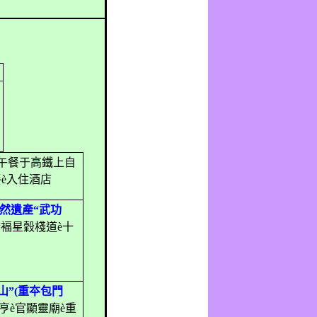
午餐于高鐵上自
餐
è
入住酒店
然遺產“武功
橋褔星穀棧道
è
十
山”
(
重夲包門
亨
è
官顯靈廟
è
重