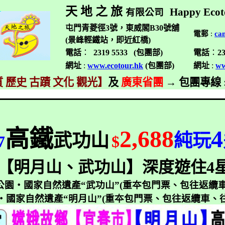
天 地 之 旅
Happy Ecot
有限公司
屯門青菱徑3號，東威閣B30號舖
電郵
:
ca
(景峰輕鐵站，即近紅橋)
電話
：
2319 5533 (
包團部
)
電話
：
2
網址
:
www.ecotour.hk
(
包團部
)
網址
:
ww
 歷史 古蹟 文化 觀光】
及
廣東省團
→
包團專線
高鐵
2,688
4
武功山
純玩
7
$
【明月山、武功山】深度遊住
4
公園‧國家自然遺產“武功山”
(
重夲包門票、包往返纜
‧國家自然遺產“明月山”
(
重夲包門票、包往返纜車、