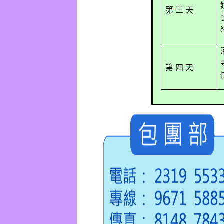
第 三 天
è
第 四 天