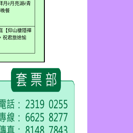
拜月
è
月亮湖
è
青
è
晚餐
庭【仰山棲隱禪
，祝君旅途愉