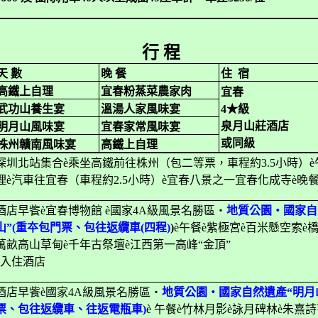
行
程
天 數
晚 餐
住
宿
高鐵上自理
宜春粉蒸菜農家肉
宜春
武功山養生宴
溫湯人家風味宴
4
★級
泉月山莊酒店
明月山風味宴
宜春家常風味宴
或同級
株州贛南風味宴
高鐵上自理
深圳北站集合
è
乘坐高鐵前往株州（包二等票，車程約
3.5
小時）
è
理
è
汽車往宜春（車程約
2.5
小時）
è
宜春八景之一宜春化成寺
è
晚
酒店早飺
è
宜春博物館
è
國家
4A
級風景名勝區‧
地質公園‧國家自
山”
(
重夲包門票、包往返纜車
(
四程
)
)
è
午餐
è
紫極宮
è
百米懸空索
è
萬畝高山草甸
è
千年古祭壇
è
江西第一高峰“金頂”
入住酒店
酒店早飺
è
國家
4A
級風景名勝區‧
地質公園‧國家自然遺產“明月
票、包往返纜車、往返電瓶車
)
è
午餐
è
竹林月影
è
詠月碑林
è
朱熹詩