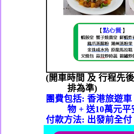
(
開車時間
及
行程先
排為準
)
團費包括
:
香港旅遊車
物
+
送
10
萬元平
付款方法
:
出發前全付