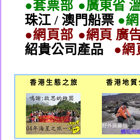
●套票部 ●
廣東省 
珠江
/
澳門船票
●
●網頁部 ●
網頁 廣告
紹貴公司產品
●網
香 港 生 態 之 旅
香 港 地 質