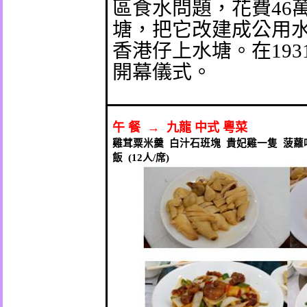
區食水問題，花費
46
塘，把它改建成公用
香港仔上水塘。在
193
開幕儀式。
午
餐
→
九龍
中式
粵菜
雞茸粟米羹
白汁石班塊
貴妃雞一隻
菠蘿
飯
(12
人
/
席
)