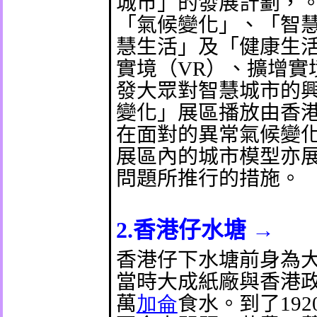
城市」的發展計劃，
「氣候變化」、「智
慧生活」及「健康生
實境（
VR
）、擴增實
發大眾對智慧城市的
變化」展區播放由香
在面對的異常氣候變
展區內的城市模型亦
問題所推行的措施。
2.
香港仔水塘
→
香港仔下水塘前身為
當時大成紙廠與香港
萬
加侖
食水。到了
192