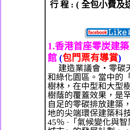
(
全包小費及
行
程
:
1.
香港首座零炭建築
館
(
包門票有導賞
)
建造業議會‧零碳
和綠化園區。當中的
樹林，在中型和大型
樹蔭的覆蓋效果，是
自足的零碳排放建築
地的尖端環保建築科
45
％
∙
「氣候變化與智