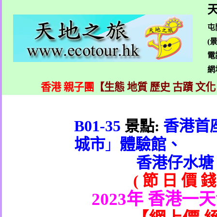
天
屯
(
電
網
香港 親子團
【生態 地質 歷史 古蹟 文化
B01-35
香港首
景點
:
城市
體驗館
、
」
香港仔水塘
(
節
日
價
錢
2023
年 香港一