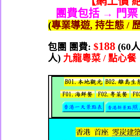
【
網上價 
團費包括 → 門票
(
專業導遊
,
持生態
/
188
$
(60
包團
團費
:
人
)
九龍
粵菜
/
點心餐