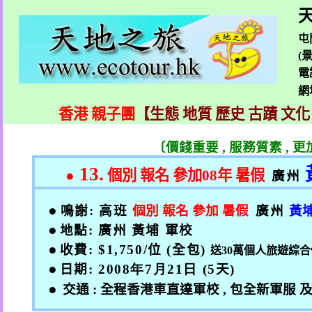
天
屯
(
電
網
香港 親子團
【生態 地質 歷史 古蹟 文化
〔價錢重要
,
服務質素
,
更
13.
●
個別 報名 參加
08
年 暑假
廣州
●
鳴謝
:
高班
個別 報名 參加 暑假
廣州
黃
●
地點
:
廣州 黃埔 軍校
●
收費
: $1,750/
位
(
全包
)
送
30
萬個人旅遊綜合
●
日期
: 2008
年7
月21
日
(5
天
)
●
交通
:
全程香港車直達軍校
,
包全新軍服 