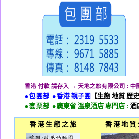
香港 付款 請存入 → 天地之旅有限公司
:
中
●包團部 ●
香港 親子團
【生態 地質 歷
●套票部 ●
廣東省 溫泉酒店 專門店
:
酒
香 港 生 態 之 旅
香 港 地 質