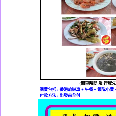
開車時間
及
行程先
(
團費包括
香港旅遊車
午餐
領隊小費
:
+
+
付款方法
出發前全付
: