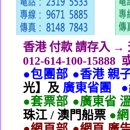
香港 付款 請存入 
012-614-100-15888
●包團部 ●
香港 親
光】及
廣東省團
●套票部 ●
廣東省 
珠江
/
澳門船票
●
●網頁部 ●
網頁 廣告