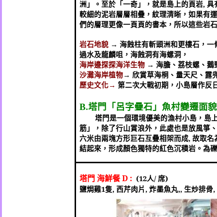
洲」。至於「一奇」，就是島上的頁岩
,
具
較細的泥岩層層相疊，紋理清晰，如果有
們的層理更像一頁頁的書本，所以這些岩
岩石地貌
→
海蝕柱有斬頭洲和更樓石
，一
過水及龍麟咀，海蝕洞有海螺洞，
海岸邊探探海洋生物
→
海膽、荔枝螺、鵝
沙灘海岸植物
→
欣賞草海桐、量天尺、露
歷史文化→
第二次大戰初期，小島層作反
塔門「呂字疊石」魚村變遷面貌
B.
塔門是一個環境優美的漁村小島，島
筋」，除了行山賞浪外，此處也是放風箏
六米
由兩塊方形巨石互疊相架而成
,
故取名
結起來，形成顏色獨特的紅色沉積岩。為
塔門 海鮮餐
D :
(12
人
/
席
)
鹽焗雞
1
隻
,
西芹肉片
,
炸墨魚丸
,,
生炒排骨
,