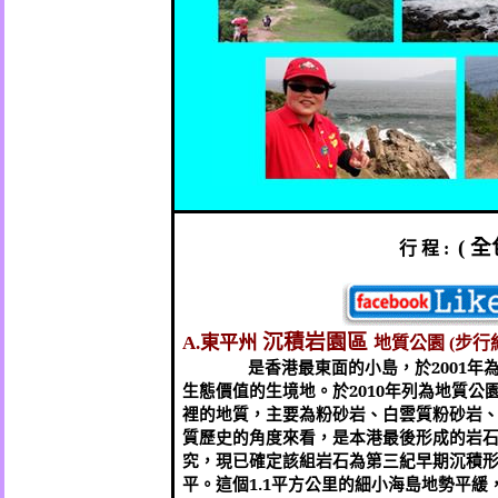
全
行
程
(
:
沉積岩園區
東平州
地質公園
步行
A.
(
是香港最東面的小島，於
2001
年
生態價值的生境地。於
2010
年列為地質公
裡的地質，主要為粉砂岩、白雲質粉砂岩
質歷史的角度來看，是本港最後形成的岩
究，現已確定該組岩石為第三紀早期沉積
平。這個
1.1
平方公里的細小海島地勢平緩