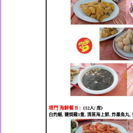
塔門 海鮮餐
B :
(12
人
/
席
)
白灼蝦
,
鹽焗雞
1
隻
,
清蒸海上鮮
,
炸墨魚丸
,