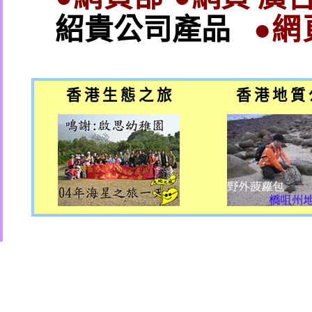
紹貴公司產品
●網
香 港 生 態 之 旅
香 港 地 質