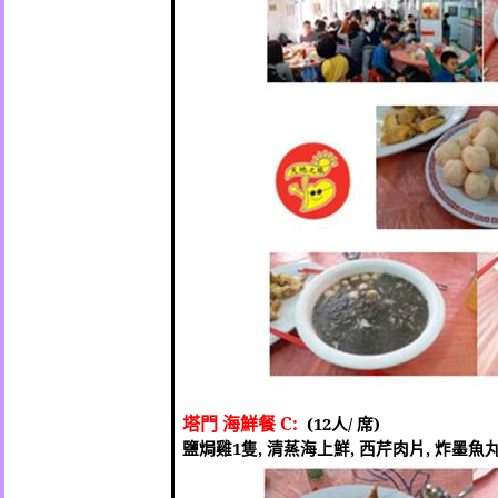
塔門 海鮮餐
C:
(12
人
/
席
)
鹽焗雞
1
隻
,
清蒸海上鮮
,
西芹肉片
,
炸墨魚