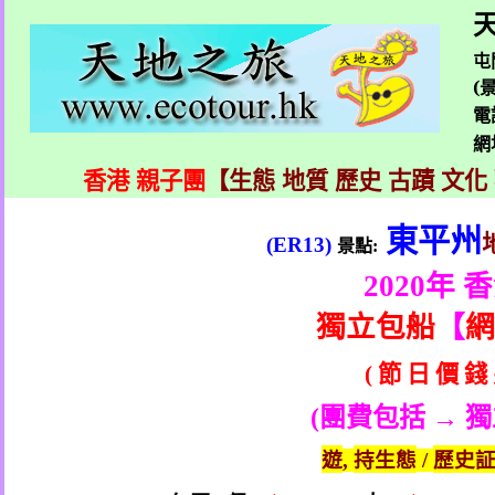
天
屯
(
電
網
香港 親子團
【生態 地質 歷史 古蹟 文化
東平州
(ER13)
景點
:
2020
年 
獨立包船
【
網
節
日
價
錢
(
(
團費
包括 → 
遊
持生態
歷史
,
/