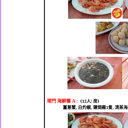
塔門 海鮮餐
A :
(12
人
/
席
)
薑蔥蟹
,
白灼蝦
,
鹽焗雞
1
隻
,
清蒸海