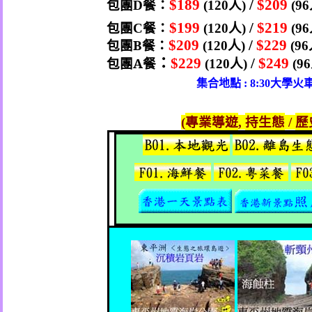
包團
餐：
人
$189
/
$209
D
(120
)
(96
包團
餐：
人
$199
/
$219
C
(120
)
(96
包團
B
餐：
人
$209
/
$229
(120
)
(96
：
包團
A
餐
人
$229
/
$249
(120
)
(96
集合地點
大學火
: 8:30
專業導遊
持生態
歷
(
,
/