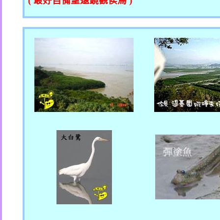
(
最好自備望遠鏡觀侯鳥
)