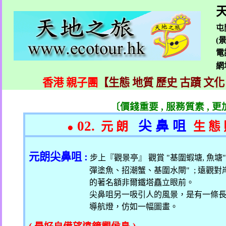
天
屯
(
電
網
香港 親子團
【生態 地質 歷史 古蹟 文化
〔價錢重要
,
服務質素
,
更
02.
尖 鼻 咀
元 朗
生 態
●
元朗尖鼻咀
:
步上『觀景亭』 觀賞
"
基圍蝦塘
,
魚塘
彈塗魚、招潮蟹、基圍水閘
" ;
遠觀對
的著名額非爾鐵塔矗立眼前。
尖鼻咀另一吸引人的風景，是有一條
導航燈，仿如一幅圖畫。