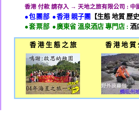
香港 付款 請存入 → 天地之旅有限公司
:
中
●包團部 ●
香港 親子團
【生態 地質 歷
●套票部 ●
廣東省 溫泉酒店 專門店
:
酒
香 港 生 態 之 旅
香 港 地 質