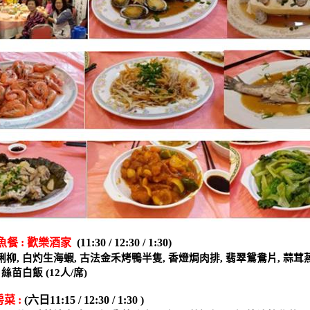
魚餐
:
歡樂酒家
(11:30 / 12:30 / 1:30)
脷柳
,
白灼生海蝦
,
古法金禾烤鴨半隻
,
香燈焗肉排
,
翡翠鴛鴦片
,
蒜茸
,
絲苗白飯
(12
人
/
席
)
房菜
:
(
六日
11:15 / 12:30 / 1:30 )