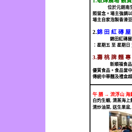
1.
敬輝農場
觀賞
位於元朗南
照留念。場主強調
場主自家泡製香滑
2.
錦 田 紅 磚 屋
錦田紅磚屋
：星期五 至 星期日
3.
壽 桃 牌 麵 專
新順福食品
優質食品。食品當
傳統中華麵及禮盒
午
膳
→
流浮山
海
白灼生蝦
,
清蒸海上
清炒油菜
,
送生果盆