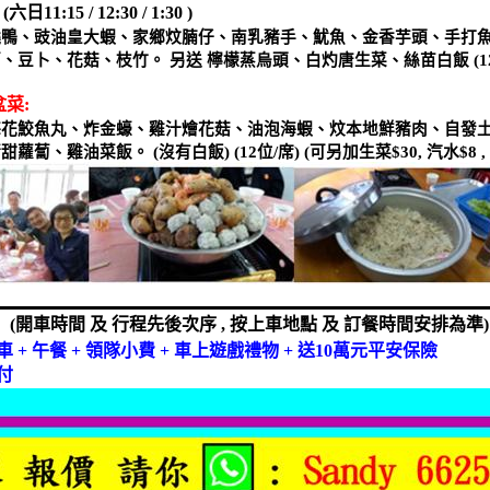
:
(
六日
11:15 / 12:30 / 1:30 )
燒鴨、豉油皇大蝦、家鄉炆腩仔、南乳豬手、魷魚、金香芋頭、手打
蔔、豆卜、花菇、枝竹。
另送
檸檬蒸烏頭、白灼唐生菜、絲苗白飯
(1
盆菜
:
梅花鮫魚丸、炸金蠔、雞汁燴花菇、油泡海蝦、炆本地鮮豬肉、自發
清甜蘿蔔、雞油菜飯。
(
沒有白飯
) (12
位
/
席
) (
可另加生菜
$30,
汽水
$8 ,
(
開車時間
及
行程先後次序
,
按上車地點
及
訂餐時間安排為準
)
車
+
午餐
+
領隊小費
+
車上遊戲禮物
+
送
10
萬元平安保險
付