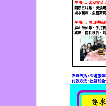
午
餐
→
客家盆菜
圍頭五味雞、炭燒
鹵水豬皮、魚露蘿
午
餐
→
屏山傳統
屏山神仙雞、手打
豬皮、南乳枝竹、
團費包括
:
香港旅遊
付款方法
:
出發前全