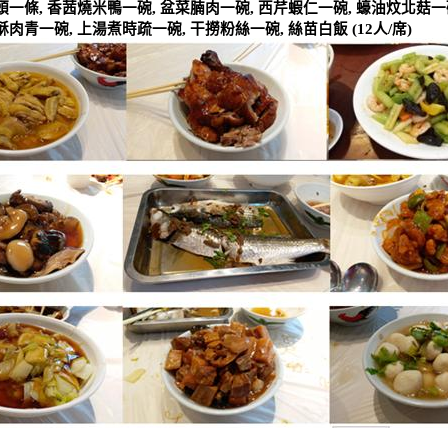
頭一條
,
香茜燒米鴨一碗
,
盆菜腩肉一碗
,
西芹蝦仁一碗
,
蠔油炆北菇一
酥肉青一碗
,
上湯煮時疏一碗
,
干撈粉絲一碗
,
絲苗白飯
(12
人
/
席
)