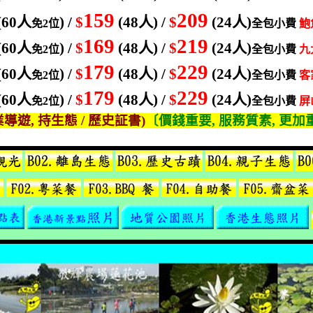
159
209
(60
人
) /
$
(48
人
) /
$
(24
人
)
免
2
位
全包小費
鮑
169
219
(60
人
) /
$
(48
人
) /
$
(24
人
)
免
2
位
全包小費
九
179
229
(60
人
) /
$
(48
人
) /
$
(24
人
)
免
2
位
全包小費
客
179
229
(60
人
) /
$
(48
人
) /
$
(24
人
)
免
2
位
全包小費
屏
業導遊
,
持生態
/
歷史証書
)
〔價錢重要
,
服務質素
,
更加