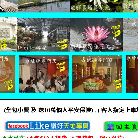
(
全包小費
及
送
10
萬個人平安保險
) , (
客人指定上車
程
: