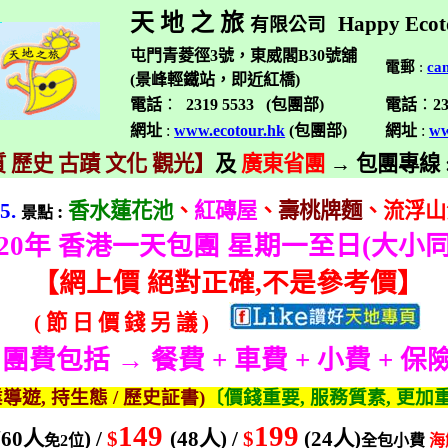
天 地 之 旅
Happy Ecot
有限公司
屯門青菱徑3號，東威閣B30號舖
電郵
:
ca
(景峰輕鐵站，即近紅橋)
電話
：
2319 5533 (
包團部
)
電話
：
2
網址
:
www.ecotour.hk
(
包團部
)
網址
:
ww
 歷史 古蹟 文化 觀光】
及
廣東省團
→
包團專線
5.
香水蓮花池
、
紅磚屋
、
壽桃牌麵
、流浮山
:
景點
20
年 香港一天包團 星期一至日
(
大小
【
網上價 絕對正確
,
不是參考價】
(
節
日
價
錢
另
議
)
團費包括 → 餐費
+
車費
+
小費
+
保
業導遊
,
持生態
/
歷史証書
)
〔價錢重要
,
服務質素
,
更加
149
199
(60
人
) /
$
(48
人
) /
$
(24
人
)
免
2
位
全包小費
海