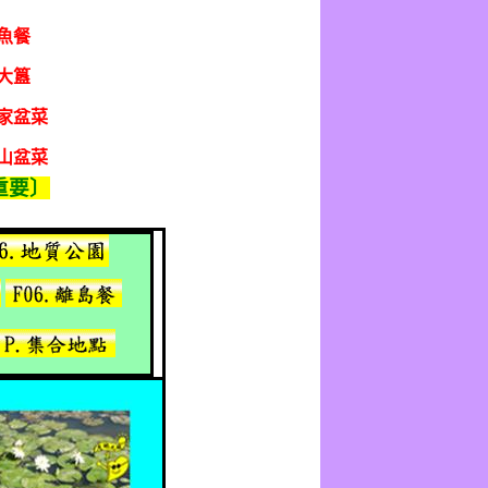
魚餐
大簋
家盆菜
山盆菜
重要〕