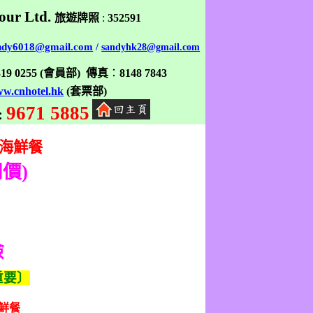
our Ltd.
旅遊牌照
:
352591
ndy6018@gmail.com
/
sandyhk28@gmail.com
319 0255
(
會員部
)
傳真
：
8148 7843
w.cnhotel.hk
(
套票部
)
9671 5885
:
海鮮餐
同價
)
險
重要〕
鮮餐