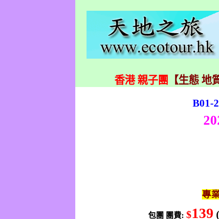
香港 親子團
【生態 地質
B01-2
20
專
139
$
包團
團費
: