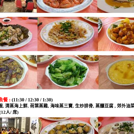
魚餐
:
(11:30 / 12:30 / 1:30)
蝦
,
清蒸海上鮮
,
荷葉蒸雞
,
海味蒸三寶
,
生炒排骨
,
蒸釀豆腐
,
郊外油
(12
人
/
席
)