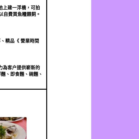
池上建一浮橋，可拍
以自費買魚糧餵飼。
、精品《 營業時間
力為客户提供嶄新的
鮮麵、即食麵、碗麵、