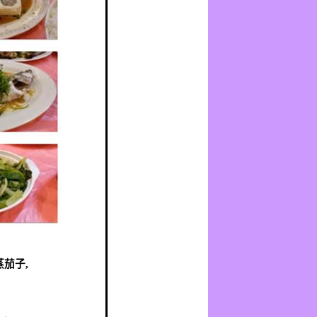
蒸茄子
,