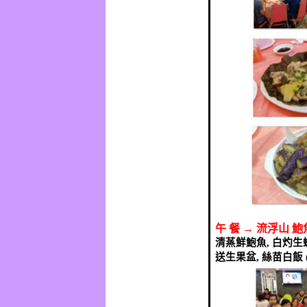
午
餐
→
流浮山
鮑
清蒸鮮鮑魚
,
白灼生
送生果盆
,
絲苗白飯