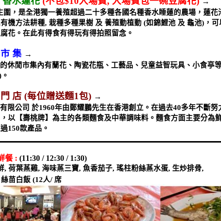
香水蓮花
(
不包
$10
入場費
,
入場費包一碗豆腐花
)
→
生圍，是全港獨一養殖超過二十多種各國名種香水睡蓮的農場，蓮花
以有機方法耕種
,
栽種多種果樹
及
養殖動植動
(
如錦鯉池
及
龜池
)
，可
豆腐花。在此有得食有得玩有得拍照留念。
 市 集
→
的休閒市集內有蘭花、陶瓷花瓶、工藝品、兒童益智玩具、小食亭等
)
。
 門 店
(
每位贈送麵
1
包
)
→
有限公司
於
1960
年由鄭耀鵬先生在香港創立。在過去
40
多年不斷努
中，以【壽桃牌】為主的各類麵食及中華調味料。麵食方面主要分為
超過
150
款產品。
鮮餐
:
(11:30 / 12:30 / 1:30)
鮮
,
荷葉蒸雞
,
海味蒸三寶
,
魚香茄子
,
瑤柱粉絲蒸水蛋
,
生炒排骨
,
,
絲苗白飯
(12
人
/
席