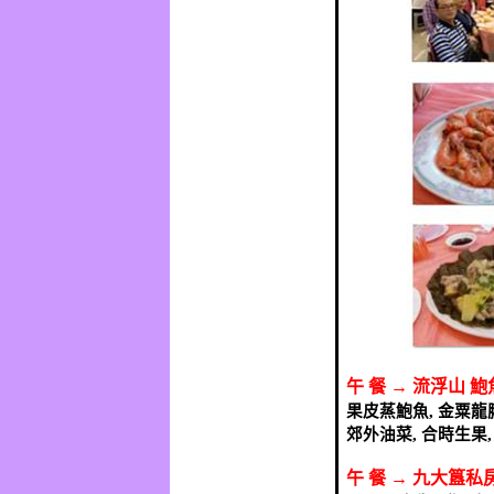
午
餐
→
流浮山
鮑
果皮蒸鮑魚
,
金粟龍
郊外油菜
,
合時生果
午
餐
→
九大簋私