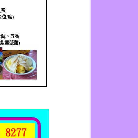
魚蛋
2
位
/
席
)
土魷、五香
紫薑菠蘿
)