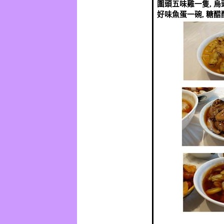
圍頭五味雞一隻
,
烏
好味魚蛋一碗
,
糖醋