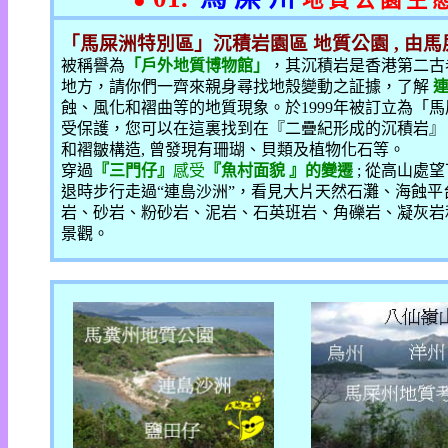
●
地 質 公 園 生 
「馬屎洲特別區」沉積岩園區 地質公園
,
由馬
被稱譽為
「戶外地質博物館」
，其沉積岩是香港第二古
地方，請你們一齊來親身尋找地殼變動之証據，了解
蝕、風化和褶曲等的地質現象。於
1999
年被訂立為「馬
受保護，您可以在這裏找到在『二疊紀形成的沉積岩』
和褶皺構造
,
曾發現有珊瑚、貝類及植物化石等。
穿過
『三門仔』
感受
『魚村面貌 』的變遷
;
從高山處望
退時步行走過
“
連島沙洲
”
，看見大片天然石灘、海蝕平
岩、砂岩、粉砂岩、泥岩、石英班岩、角礫岩、凝灰岩
景觀。