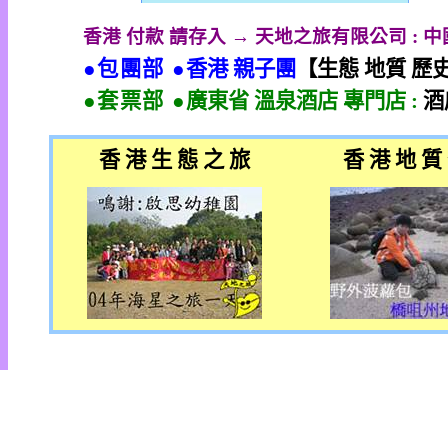
香港 付款 請存入 → 天地之旅有限公司
:
中
●包團部 ●
香港 親子團
【生態 地質 歷
●套票部 ●
廣東省 溫泉酒店 專門店
:
酒
香 港 生 態 之 旅
香 港 地 質