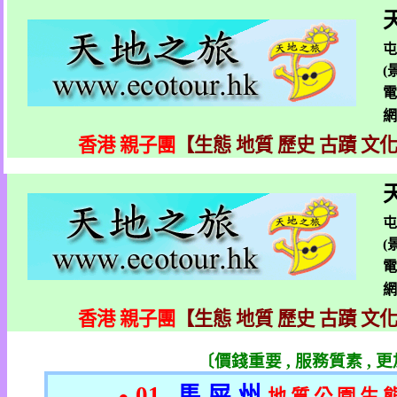
屯
(
香港 親子團
【生態 地質 歷史 古蹟 文
屯
(
香港 親子團
【生態 地質 歷史 古蹟 文
〔價錢重要
,
服務質素
,
更
01.
馬 屎 州