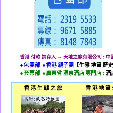
香港 付款 請存入 → 天地之旅有限公司
:
中
●包團部 ●
香港 親子團
【生態 地質 歷
●套票部 ●
廣東省 溫泉酒店 專門店
:
酒
香 港 生 態 之 旅
香 港 地 質