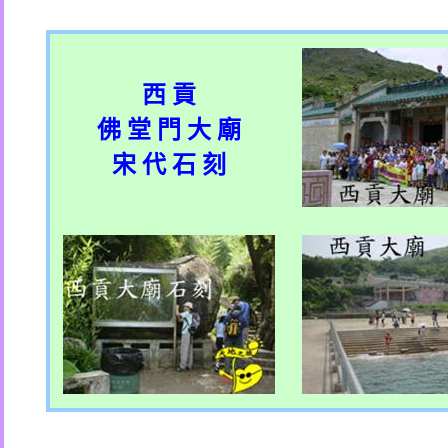
西 貢
佛 堂 門 大 廟
宋 代 石 刻