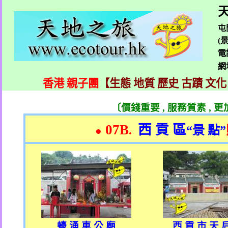
天
屯
(
電
網
香港 親子團
【生態 地質 歷史 古蹟 文化
〔價錢重要
,
服務質素
,
更
07B
西 貢 區
.
“
景 點
”
●
蠔 涌 車 公 廟
西 貢 市 天 