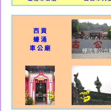
西 貢
蠔 涌
車 公 廟