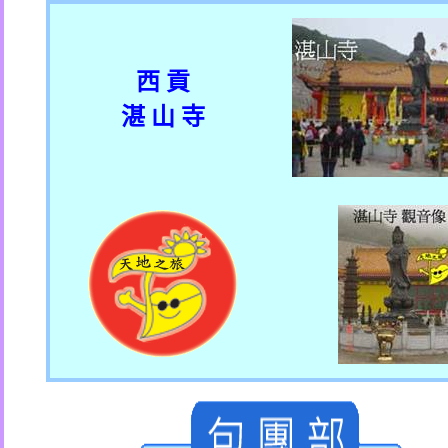
西 貢
湛 山 寺