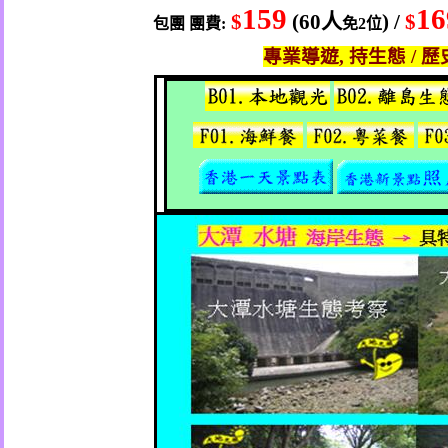
159
1
$
(60
人
) /
$
包團
團費
:
免
2
位
專業導遊
,
持生態
/
歷