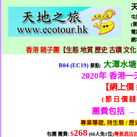
天
屯
(
電
網
香港 親子團
【生態 地質 歷史 古蹟 文化
大潭水塘
B04 (EC19)
景點
:
2020
年 香港一
【
網上價
(
節
日
價
錢
團費包括 →
專業導遊
,
持生態
/
歷
268
$
包團
團費
:
(60
人
免
1
位
)
灣
景酒店