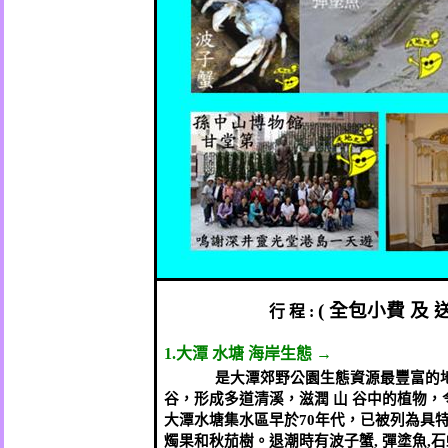
(
全包小費
及
行
程
:
1.
大潭
水塘
海岸生態
→
是大潭郊野公園生態資源最豐富的
谷，形成多道清溪，滋潤 山 谷中的植物
大潭水塘集水區早於
70
年代，已被列為具
燭果和秋茄樹。退潮時有波子蟹
,
彈塗魚
,
石