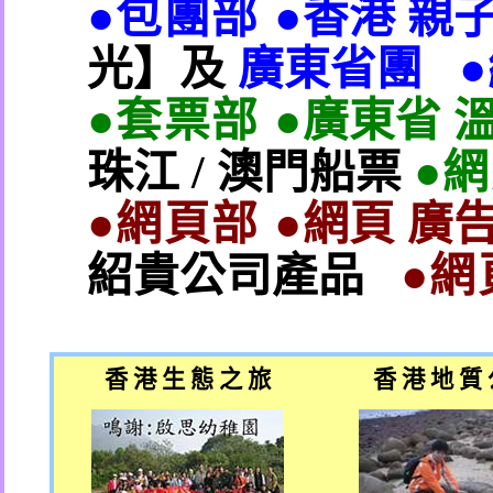
●包團部 ●
香港 親
光】及
廣東省團
●套票部 ●
廣東省 
珠江
/
澳門船票
●
●網頁部 ●
網頁 廣告
紹貴公司產品
●網
香 港 生 態 之 旅
香 港 地 質