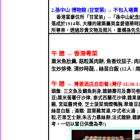
2.
孫中山
博物館
(
甘堂第
)
→
不包入場費
香港富豪住所「甘棠弟」
--
「孫中山紀念
落成於
1914
年
,
大樓的建築屬英皇愛德華時
所尊崇，透過珍貴文物及照片，重構孫先
午
膳
→
香港粵菜
粟米魚肚羹
,
菇粒蒸肉餅
,
魚香炆茄子
,
肉
生炒排骨
,
清炒時蔬
, ,
絲苗白飯
(12
人
/
午
膳
→
灣景酒店自助餐
(
灣仔
11:30-1:
頭盤
:
三文魚及鯛魚刺身
,
雜錦壽司及壽司
豆
)
粟米蛋薯仔沙律
,
泰式西蘭花沙律
,
雜果
雞
,
宮延醬烤骨
,
芝士菠菜焗煙鴨胸
,
翠塘豆
絲苗白飯
;
湯類
:
甜粟雞茸湯
,
中式老火湯
粒
,
芒果芝士餅
,
朱古力慕絲餅
,
法式雜餅
,
雜
考，一切以當日供應為準
!)