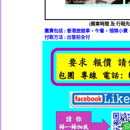
(
開車時間
及
行程先
團費包括
:
香港旅遊車
+
午餐
+
領隊小費
付款方法
:
出發前全付