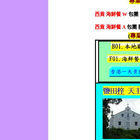
專
西貢
海鮮餐
W
包團
西貢
海鮮餐
A
包團 
(
專