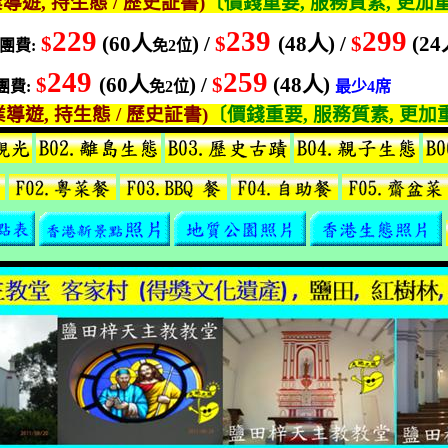
業導遊
,
持生態
/
歷史証書
)
〔價錢重要
,
服務質素
,
更加
229
239
299
$
(60
人
) /
$
(48
人
) /
$
(24
團費
:
免
2
位
249
259
$
(60
人
) /
$
(48
人
)
團費
:
免
2
位
最少
4
席
業導遊
,
持生態
/
歷史証書
)
〔價錢重要
,
服務質素
,
更加