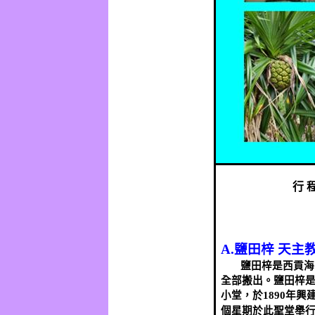
行
A.
鹽田梓
天主
鹽田
梓是西貢海
全部搬出。鹽田梓
小堂，於
1890
年興
個星期於此聖堂舉