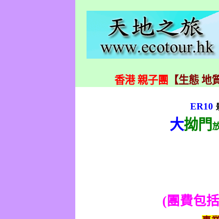
香港 親子團
【生態 地質
ER10
大
拗門
(
團費包