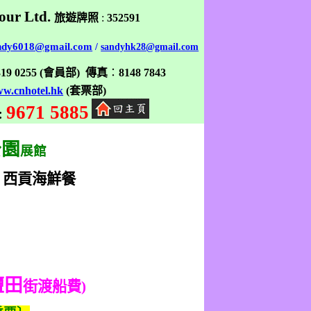
our Ltd.
旅遊牌照
:
352591
ndy6018@gmail.com
/
sandyhk28@gmail.com
319 0255
(
會員部
)
傳真
：
8148 7843
w.cnhotel.hk
(
套票部
)
9671 5885
:
公園
展館
、
西貢海鮮餐
鹽田
街渡船費
)