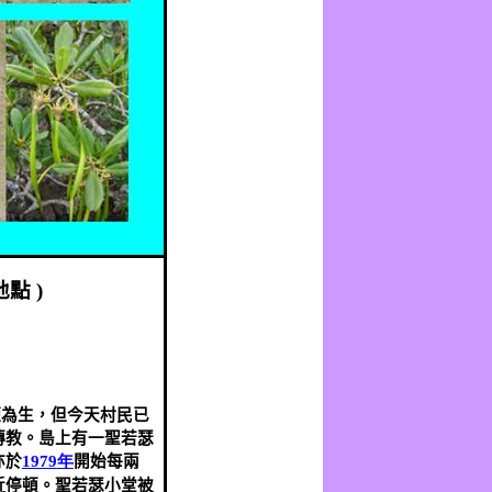
地點
)
鹽為生，但今天村民已
傳教。島上有一聖若瑟
亦於
1979
年
開始每兩
近停頓。聖若瑟小堂被