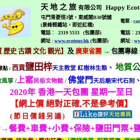
天 地 之 旅
Happy Ecot
有限公司
屯門青菱徑3號，東威閣B30號舖
電郵
:
ca
(景峰輕鐵站，即近紅橋)
電話
：
2319 5533 (
包團部
)
電話
：
2
網址
:
www.ecotour.hk
(
包團部
)
網址
:
ww
 歷史 古蹟 文化 觀光】
及
廣東省團
→
包團專線
鹽田梓
地質
西貢
、
天主教堂
紅樹林生態
景點
:
上窰
佛堂門
放風箏
/
民俗文物館
/
天后廟宋代石刻
2020
年 香港一天包團 星期一至日
【
網上價 絕對正確
,
不是參考價】
(
節
日
價
錢
另
議
)
括→餐費
+
車費
+
小費
+
保險
+
鹽田門票
+