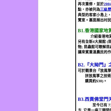
再次重修，並於
200
點，亦被列為
三級
典型的客家小島上
覽室。裏面展出村
B1.
香港國家地
介紹香港地
另有全新
4
大展館
(
物
;
昆蟲館可瞭解昆
讓來賓重溫農民的
B2.
『大拗門』
可於觀景台『放風
拼放風箏之技
購買約
$30)
。
B3.
西貢佛堂門
至今已有
7
方
,
它是一座三開間