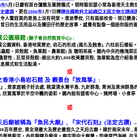
4
年
5
月
2
日慶祝首台彌撒及重開儀式。現時聖若瑟小堂為香港天主教
歷史建築
，更在
2006
年
5
月7
日
獲
聯合國教科文組織亞太區文物古蹟保
，令人驚訝異的是島上沒有祠堂。澄波學校
,
只有兩座校舍，現已變身
民昔日的生活用品以及鹽田仔的歷史故事，感覺有點像一個迷你版的
質公園展館
(
獅子會自然教育中心
) :
質公園資料
,
香港地質歷史
,
岩石的形成
(
風化及蝕食
),
六柱岩石樣板
昆蟲館、貝殼館、魚業館、農業館
)
及 聰明茶座。園內中央的幾塊菜
蟲習性
;
巨型貝殼館
~
展出大約
5,000
枚美麗貝殼
;
漁業館為您介紹香
作息模式和生活點滴。
或
之香港小島岩石館
及
觀景台『放風箏』
:
箏』
,
是家庭親子好去處
,
眺望清水灣半島
,
九針群島
,
青洲及果洲群島
術
,
欣賞風箏於半空中飄的姿彩。園內設有遊客中心、燒烤場、小食亭
或
天后廟被稱為『魚民大廟』
,
『宋代石刻』
(
法定古蹟
)
38
百年歷史
,
是全港最大及歷史最悠久之天后古廟。建於南宋末年
,
的單進殿宇，內有銅鐘及龍床。廟宇面向大廟灣，即佛堂門海峽
,
在