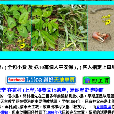
(
全包小費
及
送
10
萬個人平安保
) , (
客人指定上車
程
:
教堂
客家村
(
上岸
)
得獎文化遺產
,
迷你歷史博物館
的一個小島。開村祖先在三百多年前遷移到此小島。早期居民以曬
是天主教早期在香港的主要傳教地區，早在
1864
年，已有神父來島上
建。全村居民信奉天主教，故鹽田梓村又稱「教友村」。而
香港教區
行
彌撒
，但由於鹽田仔村到了
1990
年代
已被完全空置，聖堂的活動幾