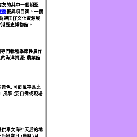
信友的其中一個朝聖
護獎
優異項目獎。一個
為鹽田仔文化資源展
香港歷史博物館。
。
田專門栽種季節性農作
港的海洋資源
;
農業館
的景色
,
可於風箏區比
，風箏
(
要自備或現場
→
是供奉女海神天后的地
天后誕當日
(
農曆
3
月