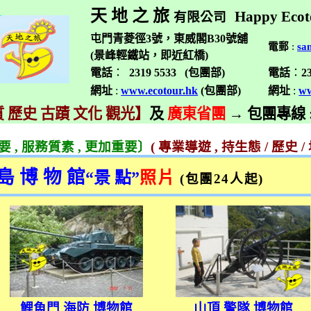
天 地 之 旅
Happy Ecot
有限公司
屯門青菱徑3號，東威閣B30號舖
電郵
:
sa
(景峰輕鐵站，即近紅橋)
電話
：
2319 5533 (
包團部
)
電話
：
2
網址
:
www.ecotour.hk
(
包團部
)
網址
:
ww
 歷史 古蹟 文化 觀光】
及
廣東省團
→
包團專線
重要
,
服務質素
,
更加重要〕
(
專業導遊
,
持生態
/
歷史
/
島 博 物 館
“
景 點
”
照片
(
包團
24
人起
)
鯉魚門 海防 博物館
山頂 警隊 博物館