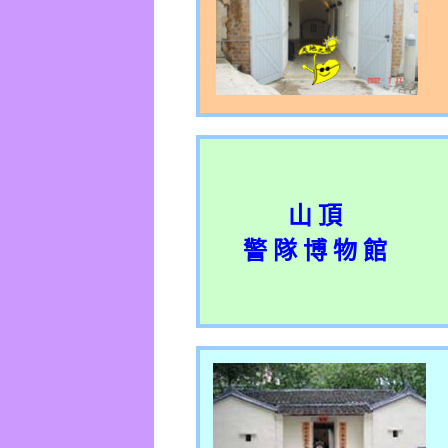
山 頂
警 隊 博 物 館