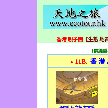
香港 親子團
【生態 地質
〔價錢
11B
香 港 
.
●
孫中山紀念館 甘堂第