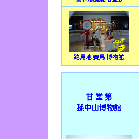
跑馬地 賽馬 博物館
甘 堂 第
孫中山博物館