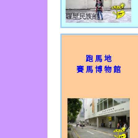
跑 馬 地
賽 馬 博 物 館