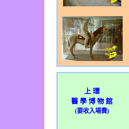
上 環
醫 學 博 物 館
(
要收入場費
)