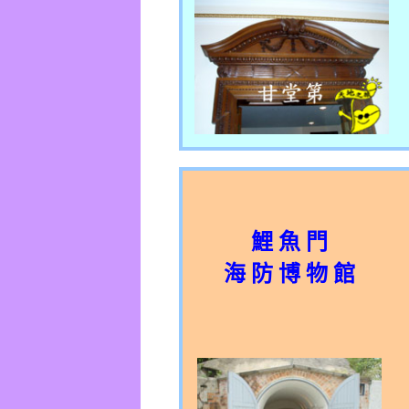
鯉 魚 門
海 防 博 物 館