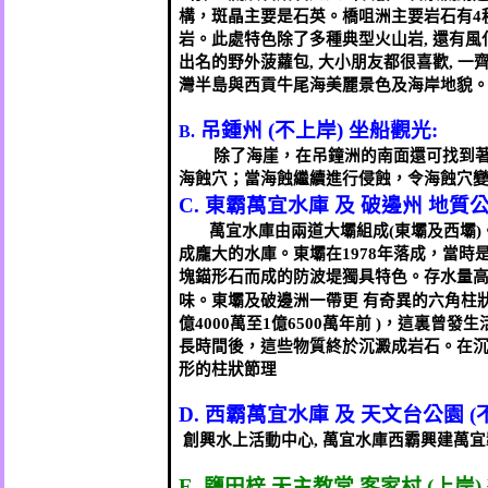
構，斑晶主要是石英。橋咀洲主要岩石有
4
岩。此處特色除了多種典型火山岩
,
還有風
出名的野外菠蘿包
,
大小朋友都很喜歡
,
一
灣半島與西貢牛尾海美麗景色及海岸地貌
吊鍾州
(
不上岸
)
坐船觀光
:
B.
除了海崖，在吊鐘洲的南面還可找到
海蝕穴；當海蝕繼續進行侵蝕，令海蝕穴
C.
東霸萬宜水庫
及
破邊州
地質
萬宜水庫由兩道大壩組成
(
東壩及西壩
)
成龐大的水庫。東壩在
1978
年落成，當時
塊錨形石而成的防波堤獨具特色。存水量
味。東壩及破邊洲一帶更 有奇異的六角柱
億
4000
萬至
1
億
6500
萬年前
)
，這裏曾發生
長時間後，這些物質終於沉澱成岩石。在
形的柱狀節理
D.
西霸萬宜水庫
及
天文台公園
(
創興水上活動中心
,
萬宜水庫西霸興建萬宜
E.
鹽田梓
天主教堂
客家村
(
上岸
)