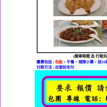
(
開車時間
及
行程先
團費包括
:
包船
+
午餐
+
領隊小費
+
送
10
付款方法
:
出發前全付