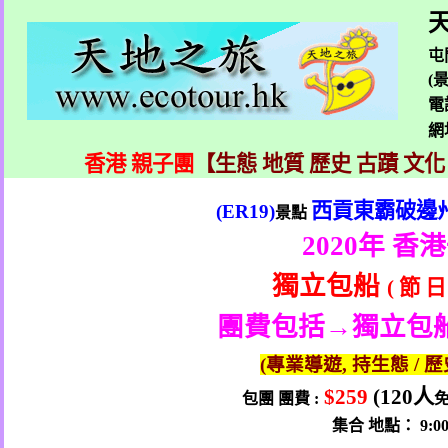
天
屯
(
電
網
香港 親子團
【生態 地質 歷史 古蹟 文化
西貢東霸破邊
(ER19)
景點
2020
年 香
獨立包船
(
節
日
團費包括→獨立包
(
專業導遊
,
持生態
/
歷
$259
(120
人
包團
團費
:
集合
地點：
9:0