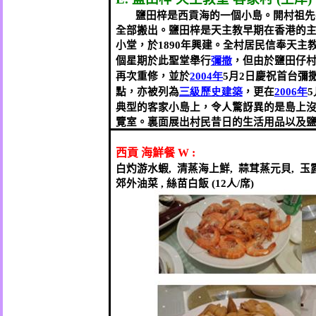
鹽田梓是西貢海的一個小島。開村祖先
全部搬出。鹽田梓是天主教早期在香港的
小堂，於
1890
年興建。全村居民信奉天主
個星期於此聖堂舉行
彌撒
，但由於鹽田仔
再次重修，並於
2004
年
5
月
2
日慶祝首台彌
點，亦被列為
三級歷史建築
，更在
2006
年
5
典型的客家小島上，令人驚訝異的是島上
覽室。裏面展出村民昔日的生活用品以及
西貢
海鮮餐
W :
白灼游水蝦
,
清蒸海上鮮
,
蒜茸蒸元貝
,
玉
郊外油菜
,
絲苗白飯
(12
人
/
席
)