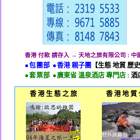
香港 付款 請存入 → 天地之旅有限公司
:
中
●包團部 ●
香港 親子團
【生態 地質 歷
●套票部 ●
廣東省 溫泉酒店 專門店
:
酒
香 港 生 態 之 旅
香 港 地 質