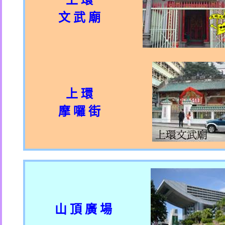
上 環
文 武 廟
上 環
摩 囉 街
山 頂 廣 場