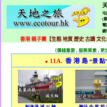
天
屯
(
電
網
香港 親子團
【生態 地質 歷史 古蹟 文化
〔價錢重要
,
服務質素
,
更
11A
香 港 島
.
“
景 點
●
魝漁涌 滅 火 輪
灣仔 金 紫 荊 