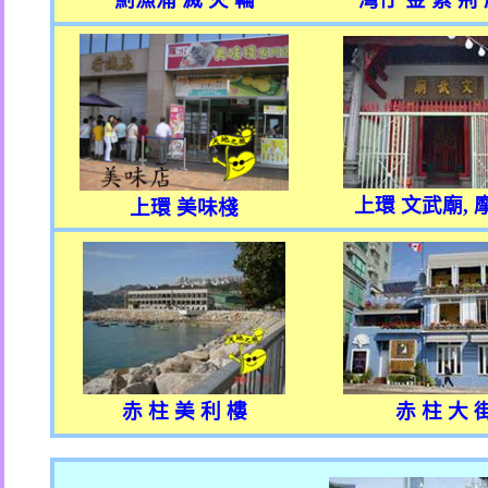
上環 文武廟
,
上環 美味棧
赤 柱 美 利 樓
赤 柱 大 