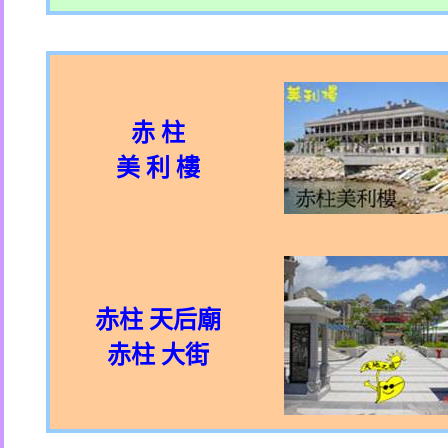
赤 柱
美 利 樓
赤柱 天后廟
赤柱 大街