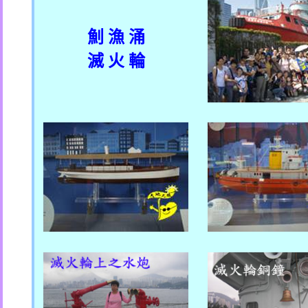
魝 漁 涌
滅 火 輪