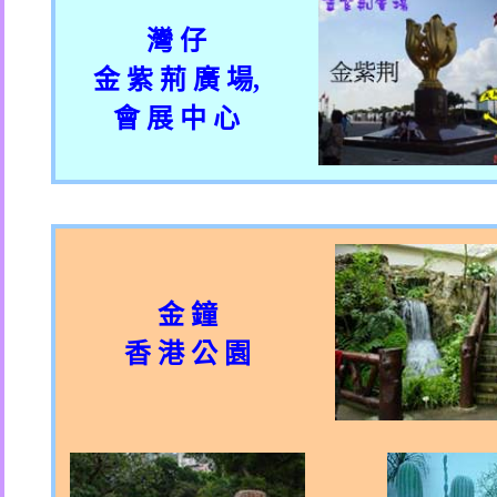
灣 仔
金 紫 荊 廣 場
,
會 展 中 心
金 鐘
香 港 公 園