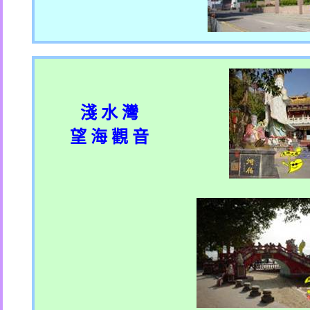
淺 水 灣
望 海 觀 音