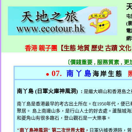
天
屯
(
電
網
香港 親子團
【生態 地質 歷史 古蹟 文化
〔價錢重要
,
服務質素
,
更
07.
南 丫 島
●
海 岸 生 態
南丫島
(
日軍火庫神風洞
) :
是繼大嶼山和香港島之
南丫島是香港最早的考古出土所在。在
1950
年代，便已
聚居。 島上南邊山多，是行山人士的好去處。蘆鬚城
和菱角山有很多趣石，登山觀石是一大樂事。
"
南丫島神風洞
"
第二次世界大戰，
日軍佔據香港時，曾