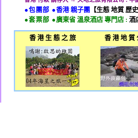
●包團部 ●
香港 親子團
【生態 地質 歷
●套票部 ●
廣東省 溫泉酒店 專門店
:
酒
香 港 生 態 之 旅
香 港 地 質