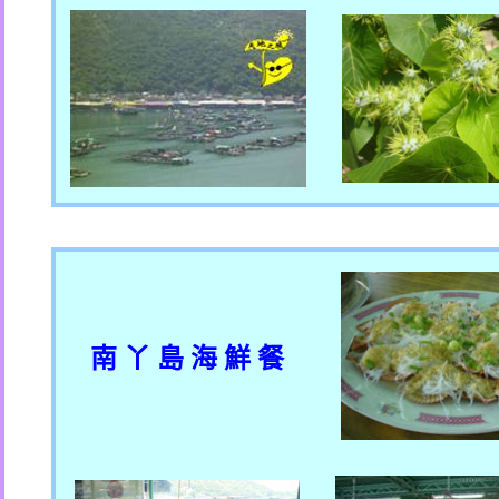
南 丫 島 海 鮮 餐