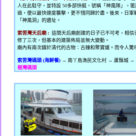
人在此駐守，並特設
50
多部快艇，號稱「神風隊」，匿
過，便以最快速度襲擊，更不惜同歸於盡。後來，日軍
「神風洞」的遺址。
索罟灣天后廟
:
這間天后廟創建的日子已不可考，相信
修了三次，但基本的建築佈局並無大變動。
廟內有兩次鑄於清代的古物：古鐘和聚寶爐。而令人驚
索罟灣碼頭
(
海鮮餐
)
→
南丫島漁民文化村
→
蘆鬚城
→
樹灣碼頭