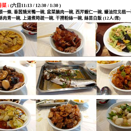
房菜
:
(
六日
11:13 / 12:30 / 1:30 )
頭一條
,
香茜燒米鴨一碗
,
盆菜腩肉一碗
,
西芹蝦仁一碗
,
蠔油炆北菇一
酥肉青一碗
,
上湯煮時疏一碗
,
干撈粉絲一碗
,
絲苗白飯
(12
人
/
席
)