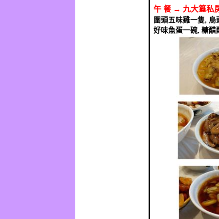
午
餐
→
九大簋私
圍頭五味雞一隻
,
烏
好味魚蛋一碗
,
糖醋