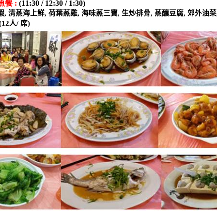
魚餐
:
(11:30 / 12:30 / 1:30)
蝦
,
清蒸海上鮮
,
荷葉蒸雞
,
海味蒸三寶
,
生炒排骨
,
蒸釀豆腐
,
郊外油菜
(12
人
/
席
)