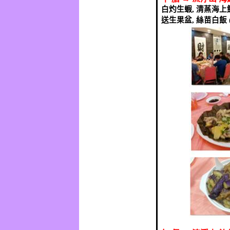
白灼生蝦
,
清蒸海上
送生果盆
,
絲苗白飯