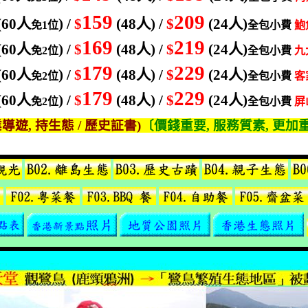
159
209
(60
人
) /
$
(48
人
) /
$
(24
人
)
免
1
位
全包小費
鮑
169
219
(60
人
) /
$
(48
人
) /
$
(24
人
)
免
2
位
全包小費
九
179
229
(60
人
) /
$
(48
人
) /
$
(24
人
)
免
2
位
全包小費
客
179
229
(60
人
) /
$
(48
人
) /
$
(24
人
)
免
2
位
全包小費
屏
業導遊
,
持生態
/
歷史証書
)
〔價錢重要
,
服務質素
,
更加