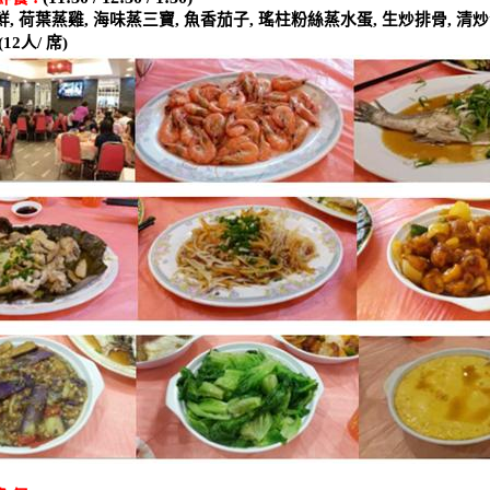
鮮
,
荷葉蒸雞
,
海味蒸三寶
,
魚香茄子
,
瑤柱粉絲蒸水蛋
,
生炒排骨
,
清炒
(12
人
/
席
)