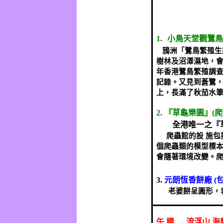
1.
小鳥天堂觀鷺鳥
鴉洲「鷺鳥繁殖生
樹林及沼澤濕地，會
年香港鷺鳥繁殖調
記錄。又見到蒼鷺
上，長滿了秋茄水
2.
『草龜樂園』
(
爬
全港唯一之『
爬蟲館的設 施
個爬蟲類的模型標
會隨著環境改變。
3.
元朗恆香餅廠
(
老婆餅呈圓形，
午
膳
→
流浮山
海