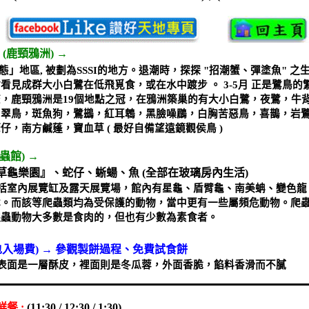
(
鹿頸鴉洲
)
→
態」地區
,
被劃為
SSSI
的地方。退潮時，探探
"
招潮蟹、彈塗魚
"
之生
看見成群大小白鷺在低飛覓食，或在水中踱步 。
3-5
月 正是鷺鳥的
查，鹿頸鴉洲是
19
個地點之冠，在鴉洲築巢的有大小白鷺，夜鷺，牛
，翠鳥，斑魚狗，鷺鷀，紅耳鵯，黑臉噪鶥，白胸苦惡鳥，喜鵲，岩
筆仔，南方鹹蓬，寶血草
(
最好自備望遠鏡觀侯鳥
)
蟲館
)
→
草龜樂園』、蛇仔、蜥蝪、魚
(
全部在玻璃房內生活
)
包括室內展覽缸及露天展覽場，館內有星龜、盾臂龜、南美蚺、變色龍
本。而該等爬蟲類均為受保護的動物，當中更有一些屬頻危動物。爬
爬蟲動物大多數是食肉的，但也有少數為素食者。
包入場費
)
→
參觀製餅過程、免費試食餅
表面是一層酥皮，裡面則是冬瓜蓉，外面香脆，餡料香滑而不膩
鮮餐
:
(11:30 / 12:30 / 1:30)