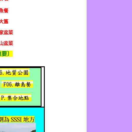
魚餐
大簋
家盆菜
山盆菜
重要〕