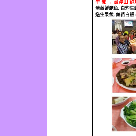
午
餐
→
流浮山
鮑
清蒸鮮鮑魚
,
白灼生
送生果盆
,
絲苗白飯