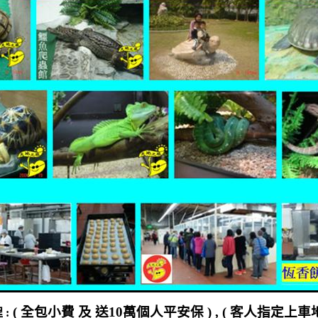
(
全包小費
及
送
10
萬個人平安保
) , (
客人指定上車
程
: