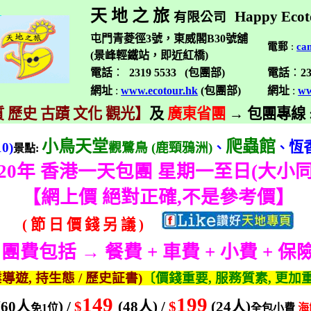
天 地 之 旅
Happy Ecot
有限公司
屯門青菱徑3號，東威閣B30號舖
電郵
:
ca
(景峰輕鐵站，即近紅橋)
電話
：
2319 5533 (
包團部
)
電話
：
2
網址
:
www.ecotour.hk
(
包團部
)
網址
:
ww
 歷史 古蹟 文化 觀光】
及
廣東省團
→
包團專線
小鳥天堂
爬蟲館
恆
0)
觀鷺鳥
(
鹿頸鴉洲
)
、
、
景點
:
20
年 香港一天包團 星期一至日
(
大小
【
網上價 絕對正確
,
不是參考價】
(
節
日
價
錢
另
議
)
團費包括 → 餐費
+
車費
+
小費
+
保
業導遊
,
持生態
/
歷史証書
)
〔價錢重要
,
服務質素
,
更加
149
199
(60
人
) /
$
(48
人
) /
$
(24
人
)
免
1
位
全包小費
海