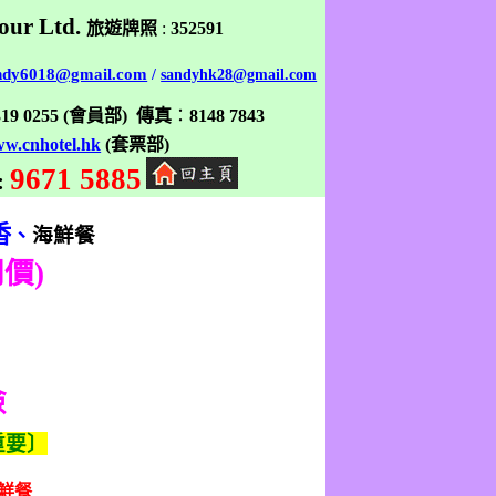
our Ltd.
旅遊牌照
:
352591
ndy6018@gmail.com
/
sandyhk28@gmail.com
319 0255
(
會員部
)
傳真
：
8148 7843
w.cnhotel.hk
(
套票部
)
9671 5885
:
香
、
海鮮餐
同價
)
險
重要〕
鮮餐