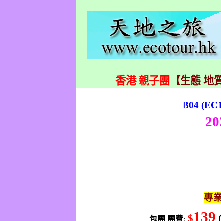
香港 親子團
【生態 地質
B04 (EC1
20
專
139
$
包團
團費
: