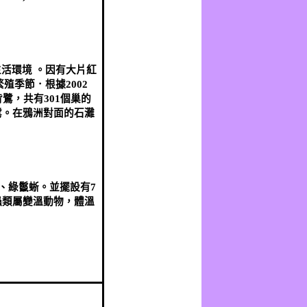
活環境 。因有大片紅
繁殖季節．根據
2002
背鷺，共有
301
個巢的
鷺。在鴉洲對面的石灘
、綠鬣蜥。並擺設有
7
蟲類屬變溫動物，體溫