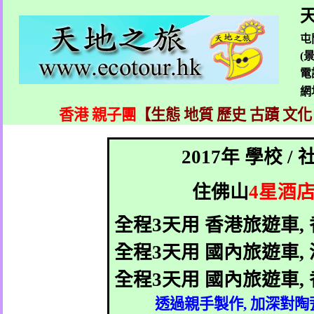
天
屯
(
電
網
香港 親子團
【生態 地質 歷史 古蹟 文化
2017
年 學校
/
住佛山
4
星酒
全程
3
天用
香港旅遊車
,
全程
3
天用
國內旅遊車
,
全程
3
天用
國內旅遊車
,
透過親手製作
,
加深對陶