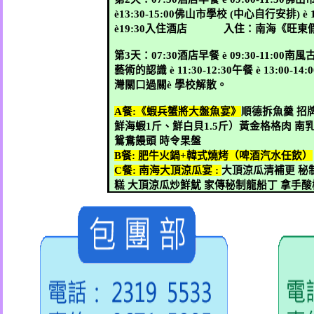
è
13:30-15:00
佛山市學校
(
中心自行安排
)
è
è
19:30
入住酒店
入住：南海《旺東
第
3
天：
07:30
酒店早餐
è
09:30-11:00
南風
藝術的認識
è
11:30-12:30
午餐
è
13:00-14:0
灣關口過關
è
學校解散。
A
餐
:
《蝦兵蟹將大盤魚宴》
順德拆魚羹
招
鮮海蝦
1
斤、鮮白貝
1.5
斤）黃金格格肉
南
鴛鴦饅頭
時令果盤
B
餐
:
肥牛火鍋
+
韓式燒烤（啤酒汽水任飲）
C
餐
:
南海大頂涼瓜宴
:
大頂涼瓜清補更
秘
糕
大頂涼瓜炒鮮魷
家傳秘制龍船丁
拿手酸