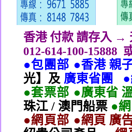
香港 付款 請存入 
012-614-100-15888
●包團部 ●
香港 親
光】及
廣東省團
●套票部 ●
廣東省 
珠江
/
澳門船票
●
●網頁部 ●
網頁 廣告