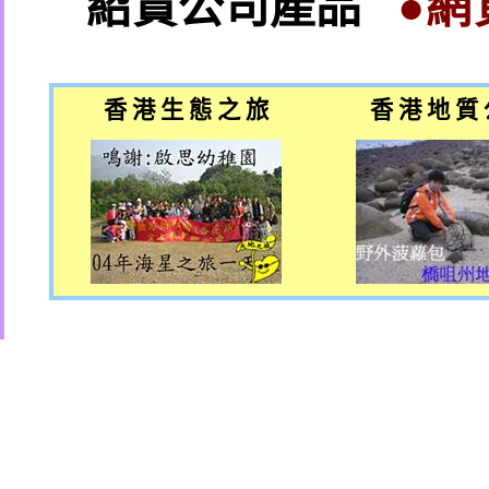
紹貴公司產品
●網
香 港 生 態 之 旅
香 港 地 質