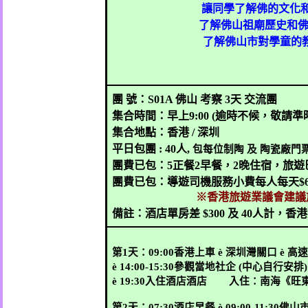
讓同學了解佛的文化
了解佛山祖廟歷史和
了解佛山市對學童的
團
號：
S01A
佛山
考察
3
天
交流
團
集合時間：早上
9:00 (
逾時不候，敬請準
集合地點：香港
/
深圳
平日包團
:
40
人
,
包每位制陶
及
陶瓷廠門
團
費已包：
5
正餐
2
早餐，
2
晚住宿，旅遊
團
費已包：導遊司機服務小費每人每天
$
※香港旅遊業議會建議
備註：酒店單房差
$300
及
40
人計，香
第
1
天：
09:00
香港上車
è
深圳灣關口
è
高
è
14:00-15:30
參觀當地社企
(
中心自行安排
è
19:30
入住酒店酒店
入住：
南海《旺
第
2
天：
07:30
酒店早餐
è
09:00-11:30
佛山