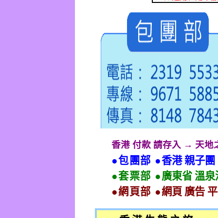
香港 付款 請存入 → 天
●包團部 ●
香港 親子團
●套票部 ●
廣東省 溫泉
●網頁部 ●
網頁 廣告 