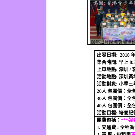
出發日期
: 2018
集合時間
:
早上
8:
上車地點
:
深圳
/
活動地點
:
深圳黃
活動對象
:
小學三
20
人
包團價：全
30
人
包團價：全
40
人
包團價：全
活動目標
:
培養紀
團費包括：
***
報
1.
交通費
:
全程香
2.
軍 服
:
包租用