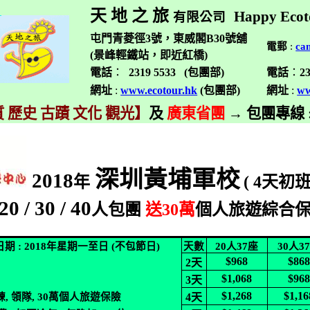
天 地 之 旅
Happy Ecot
有限公司
屯門青菱徑3號，東威閣B30號舖
電郵
:
ca
(景峰輕鐵站，即近紅橋)
電話
：
2319 5533 (
包團部
)
電話
：
2
網址
:
www.ecotour.hk
(
包團部
)
網址
:
ww
 歷史 古蹟 文化 觀光】
及
廣東省團
→
包團專線
深圳黃埔軍校
2018
年
( 4
天初
20 / 30 / 40
人包團
送
30
萬
個人旅遊綜合
日期
: 2018
年星期一至日
(
不包節日
)
天數
20
人
37
座
30
人
3
$968
$86
2
天
$1,068
$96
3
天
$1,268
$1,16
練
,
領隊
, 30
萬個人旅遊保險
4
天