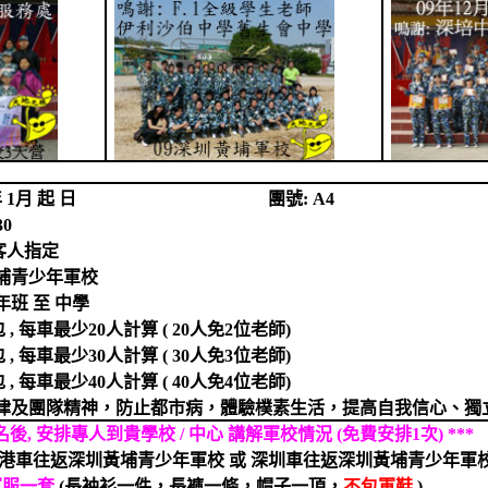
年
1
月
起
日
團號
: A4
30
客人指定
埔青少年軍校
年班
至
中學
包
,
每車最少
20
人計算
( 20
人免
2
位老師
)
包
,
每車最少
30
人計算
( 30
人免
3
位老師
)
包
,
每車最少
40
人計算
( 40
人免
4
位老師
)
律及團隊精神，防止都市病，體驗樸素生活，提高自我信心、獨
名後
,
安排專人到貴學校
/
中心 講解軍校情況
(
免費安排
1
次
) ***
港車往返深圳黃埔青少年軍校 或 深圳車往返深圳黃埔青少年軍
軍服一套
(
長袖衫一件，長褲一條，帽子一頂，
不包軍鞋
)