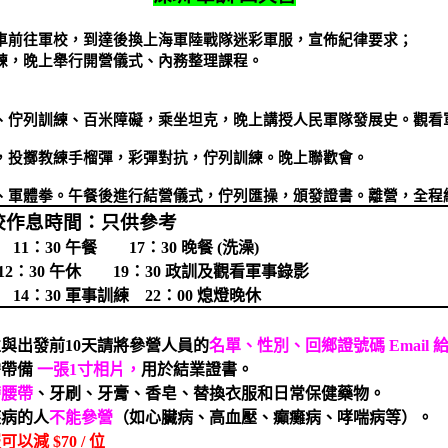
車前往軍校，到達後換上海軍陸戰隊迷彩軍服，宣佈紀律要求；
練，晚上舉行開營儀式、內務整理課程。
、佇列訓練、百米障礙，乘坐坦克，晚上講授人民軍隊發展史。觀看
，投擲教練手榴彈，彩彈對抗，佇列訓練。晚上聯歡會。
、軍體拳。午餐後進行結營儀式，佇列匯操，頒發證書。離營，全程
校作息時間：只供參考
11
：
30
午餐
17
：
30
晚餐
(
洗澡
)
2
：
30
午休
19
：
30
政訓及觀看軍事錄影
14
：
30
軍事訓練
22
：
00
熄燈晚休
並與出發前
10
天請將參營人員的
名單、性別、回鄉證號碼
Email
需帶備
一張
1
寸相片，
用於結業證書。
帶腰帶
、牙刷、牙膏、香皂、替換衣服和日常保健藥物。
疾病的人
不能參營
（如心臟病、高血壓、癲癱病、哮喘病等）。
服可以減
$70 /
位