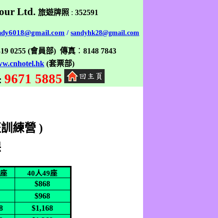
our Ltd.
旅遊牌照
:
352591
ndy6018@gmail.com
/
sandyhk28@gmail.com
319 0255
(
會員部
)
傳真
：
8148 7843
w.cnhotel.hk
(
套票部
)
9671 5885
:
班訓練營
)
保
7
座
40
人
49
座
8
$868
8
$968
8
$1,168