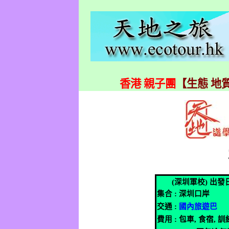
香港 親子團
【生態 地質
(
深圳軍校
)
出發
集合
:
深圳口岸
交通
:
國內旅遊巴
費用
:
包車
,
食宿
,
訓