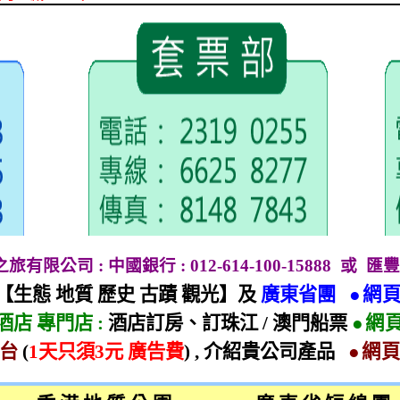
地之旅有限公司
:
中國銀行
: 012-614-100-15888
或
匯豐
【生態 地質 歷史 古蹟 觀光】及
廣東省團
●網
酒店 專門店
:
酒店訂房、訂珠江
/
澳門船票
●網
平台
(
1
天只須
3
元 廣告費
) ,
介紹貴公司產品
●網