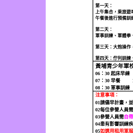
第一天：
上午集合，乘旅遊
午餐後進行預備訓
第二天：
軍事訓練、軍體拳
第三天：大炮操作
第四天：佇列訓練
黃埔青少年軍
06
：
30
起床早練
07
：
30
早餐
1
08
：
30
軍事訓練
注意事項：
01
請儘早計畫，
02
每位參營人員
03
參營人員需
自
04
患有影響訓練
05
如選用租用軍