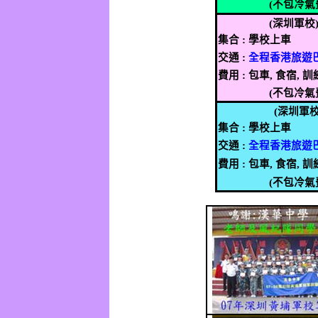
(
不包冷氣
(
深圳軍校
集合
:
學校上車
交通
:
全程香港旅遊
費用
:
包車
,
食宿
,
訓
(
不包冷氣
(
深圳軍
集合
:
學校上車
交通
:
全程香港旅遊
費用
:
包車
,
食宿
,
訓
(
不包冷氣