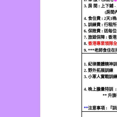
3.
房 間
:
上下鋪
-
(
房間
4.
食住費
: 2
天
1
晚
5.
訓練費
:
行程所
6.
保險費
:
送每位
7.
旅遊保障
:
香港
8.
香港專業領隊
9. ***
老師食住在
1.
紀律團體精神
2.
野外拓展訓練
3.
小軍人實戰訓
4.
晚上膽量特訓
**
升旗
**
注意事項
:
『訓