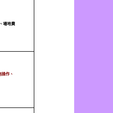
、場地費
)
炮操作、