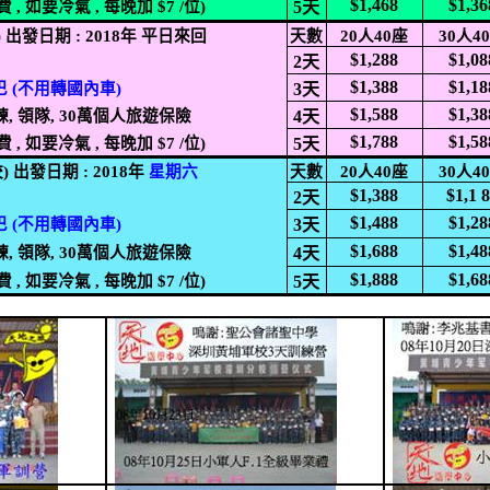
$1,468
$1,36
費
,
如要冷氣
,
每晚加
$7 /
位
)
5
天
)
出發日期
: 2018
年 平日來回
天數
20
人
40
座
30
人
4
$1,288
$1,08
2
天
$1,388
$1,18
巴
(
不用轉國內車
)
3
天
$1,588
$1,38
練
,
領隊
, 30
萬個人旅遊保險
4
天
$1,788
$1,58
費
,
如要冷氣
,
每晚加
$7 /
位
)
5
天
校
)
出發日期
: 2018
年
星期六
天數
20
人
40
座
30
人
4
$1,388
$1,1 
2
天
$1,488
$1,28
巴
(
不用轉國內車
)
3
天
$1,688
$1,48
練
,
領隊
, 30
萬個人旅遊保險
4
天
$1,888
$1,68
費
,
如要冷氣
,
每晚加
$7 /
位
)
5
天