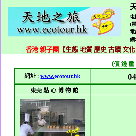
天
屯
(
電
網
香港 親子團
【生態 地質 歷史 古蹟 文化
〔價 錢 重
04
網址
:
www.
ecotour.hk
東莞 點 心 博 物 館