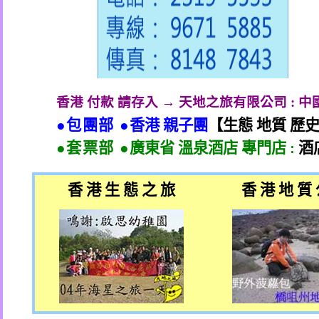
香港 付款 請存入 → 天地之旅有限公司
:
中
●包團部 ●
香港 親子團
【生態 地質 歷
●套票部 ●
廣東省 溫泉酒店 專門店
:
酒
香 港 生 態 之 旅
香 港 地 質