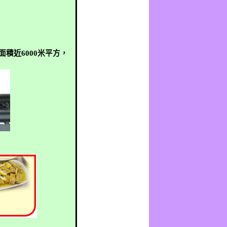
面積近
6000
米
平方，