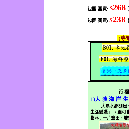
268
$
包團
團費
:
238
$
包團
團費
:
(
專
行
1)
大
澳
海
岸
生
大澳水鄉棚屋
生活變遷』
。更可
樹林
,
一片鹽田
;
若