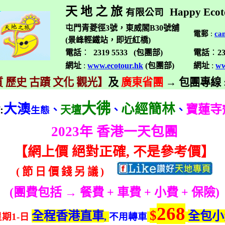
天 地 之 旅
Happy Ecot
有限公司
屯門青菱徑3號，東威閣B30號舖
電郵
:
ca
(景峰輕鐵站，即近紅橋)
電話
：
2319 5533 (
包團部
)
電話
：
2
網址
:
www.ecotour.hk
(
包團部
)
網址
:
ww
 歷史 古蹟 文化 觀光】
及
廣東省團
→
包團專線
大彿
大澳
心經簡林
寶蓮寺
點
:
、
天壇
、
、
生態
2023
年 香港一天包團
【
網上價 絕對正確
,
不是參考價】
(
節
日
價
錢
另
議
)
(
團費包括 → 餐費
+
車費
+
小費
+
保險
)
268
$
全程香港直車
全包小
星期
1-
日
,
不用轉車