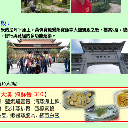
 殿
:
0
米
的昂坪平原上。萬佛寶殿緊鄰寶蓮寺大雄寶殿之後，樓高
5
層，總
示、修行與藏經的多功能建築。
(10
人
/
席
)