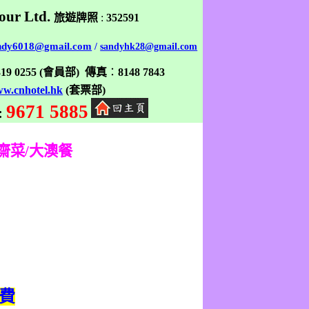
our Ltd.
旅遊牌照
:
352591
ndy6018@gmail.com
/
sandyhk28@gmail.com
319 0255
(
會員部
)
傳真
：
8148 7843
w.cnhotel.hk
(
套票部
)
9671 5885
:
齋菜
/
大澳餐
費