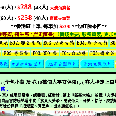
288
(60
人
) /
$
(48
人
)
大澳
海鮮餐
258
(60
人
) /
$
(48
人
)
寶蓮寺齋菜
$200
**
香港區上車
,
每車加
**
包紅隧來回
**
業導遊
,
持生態
/
歷史証書
)
〔價錢重要
,
服務質素
,
更加
(
全包小費
及
送
10
萬個人平安保險
) , (
客人指定上車
程
:
態
:
、東方威尼斯吊橋、蝦醬場
,
紅樹林
,
踏上『新基大橋』
拍攝『火燒
自費品嘗傳統地道小食『紫貝天葵茶、隱婆茶果、牙糖、桔仔、炭燒
有緣份探探『招潮蟹、彈塗魚、出水通氣根』。