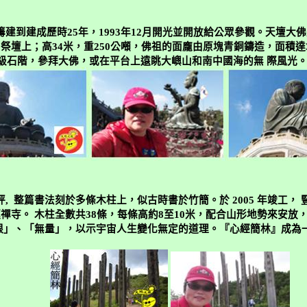
籌建到建成歷時
25
年，
1993
年
12
月開光並開放給公眾參觀。天壇大佛
層祭壇上；高
34
米
，重
250
公噸，佛祖的面龐由原塊青銅鑄造，面積達
級石階，參拜大佛，或在平台上遠眺大嶼山和南中國海的無
際風光
坪
,
整篇書法刻於多條木柱上，似古時書於竹簡。於
2005
年竣工，
蓮禪寺。
木柱全數共
38
條，每條高約
8
至
10
米
，配合山形地勢來安放
限」、「無量」，以示宇宙人生變化無定的道理。『心經簡林』成為
。