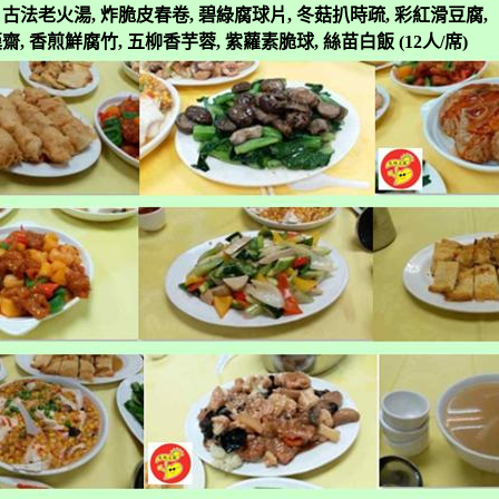
：
古法老火湯
,
炸脆皮春卷
,
碧綠腐球片
,
冬菇扒時疏
,
彩紅滑豆腐
,
漢齋
,
香煎鮮腐竹
,
五柳香芋蓉
,
紫蘿素脆球
,
絲苗白飯
(12
人
/
席
)