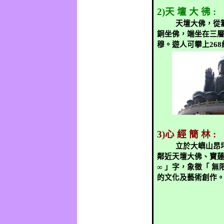
2)
天
壇
大
彿
:
天壇大佛，從
銅坐佛，端坐在三
穆。遊人可攀上
268
3)
心
經
簡
林
:
立於大嶼山昂
鄰近天壇大佛、寶
∞
」字，象徵「
無
的文化及藝術創作