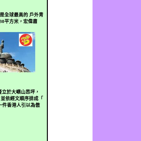
是全球最高的
戶外青
30
平方米
，宏偉肅
。
豎立於大嶼山昂坪，
，並依經文順序排成「
一件香港人引以為傲