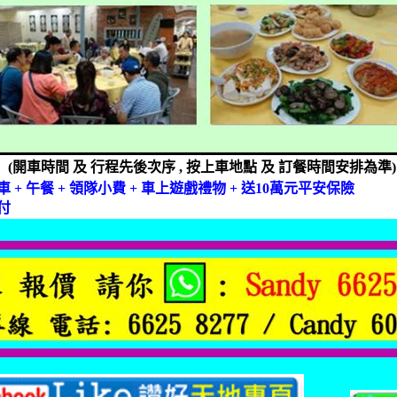
(
開車時間
及
行程先後次序
,
按上車地點
及
訂餐時間安排為準
)
車
+
午餐
+
領隊小費
+
車上遊戲禮物
+
送
10
萬元平安保險
付