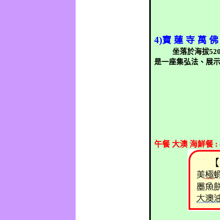
4)
寶 蓮 寺 萬 佛
坐落於海拔
52
是一座集弘法、展
午餐
大澳
海鮮餐
: