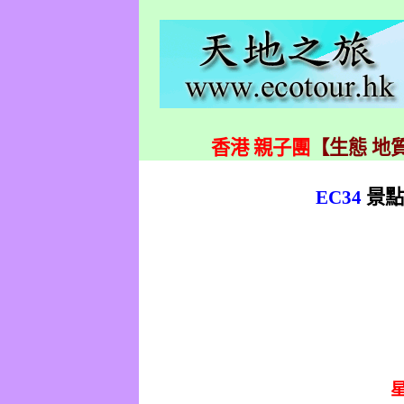
香港 親子團
【生態 地質
EC34
景