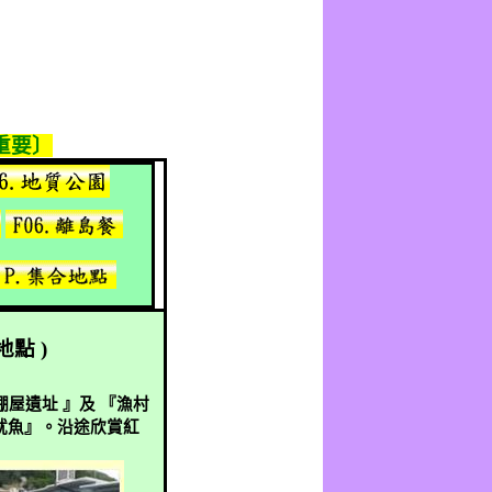
重要〕
地點
)
棚屋遺址
』及
『漁村
魷魚』。沿途欣賞紅