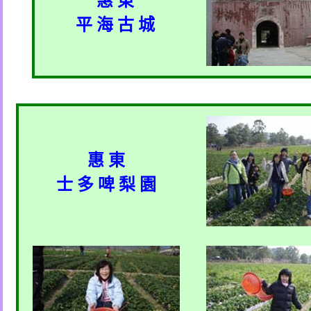
惠 東
平 海 古 城
惠 東
士 多 啤 梨 園