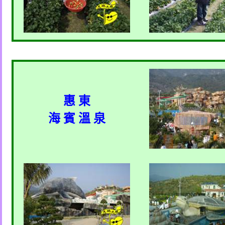
惠 東
海 賓 溫 泉