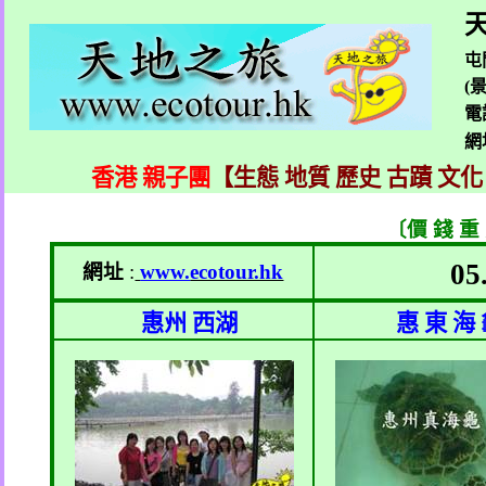
天
屯
(
電
網
香港 親子團
【生態 地質 歷史 古蹟 文化
〔價 錢 重
05
網址
:
www.
ecotour.hk
惠州 西湖
惠 東 海