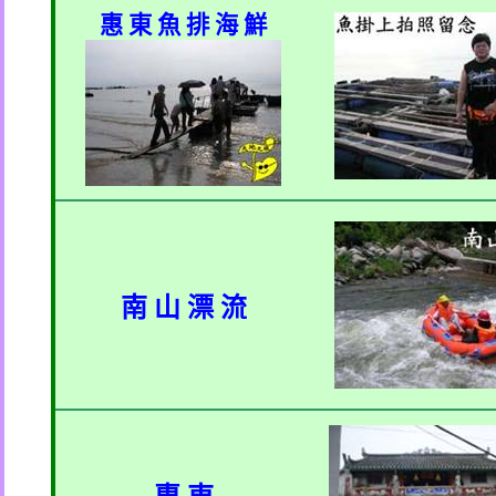
惠 東 魚 排 海 鮮
南 山 漂 流