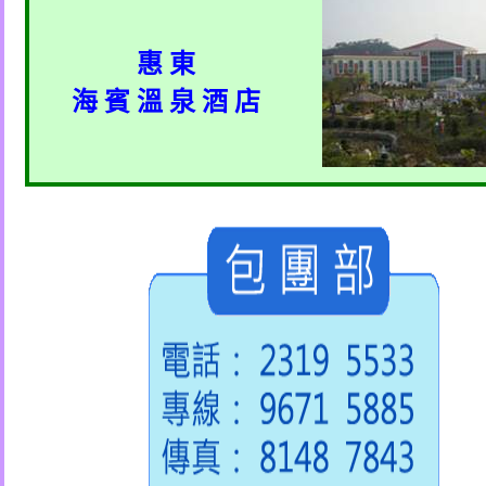
惠 東
海 賓 溫 泉 酒 店