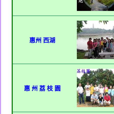
惠州 西湖
惠 州 荔 枝 園