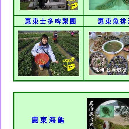
惠 東 士 多 啤 梨 園
惠 東 魚 排
惠 東 海 龜