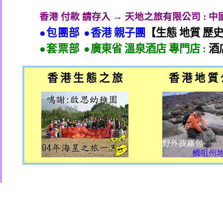
香港 付款 請存入 → 天地之旅有限公司
:
中
●包團部 ●
香港 親子團
【生態 地質 歷
●套票部 ●
廣東省 溫泉酒店 專門店
:
酒
香 港 生 態 之 旅
香 港 地 質