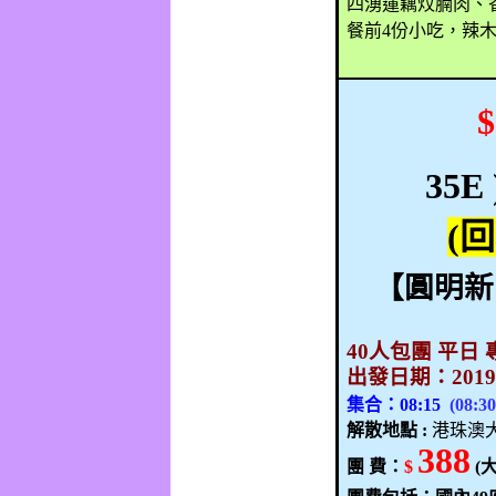
四湧蓮藕炆腩肉、
餐前
4
份小吃，辣
$
35E
(
回
【
圓明新
40
人包團 平日 
出發日期：
201
集合：
08:15
(08:3
解散地點
:
港珠澳
388
團
費：
$
(