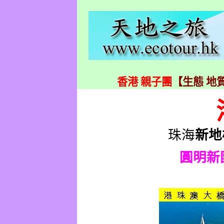
香港 親子團
【生態 地質
珠海
新地
圓明新