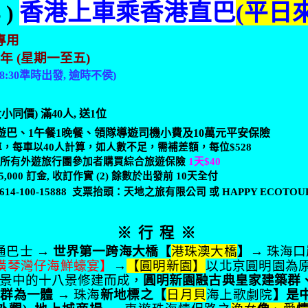
香港上車乘香港直巴
(
平日
 )
專用
9
年
(
星期一至五
)
 8:30
準時出發
,
逾時不侯
)
大小同價
)
滿
40
人
,
送
1
位
遊巴、
1
午餐
1
晚餐、領隊導遊司機小費及
10
萬元平安保險
車，每車以
40
人計算，如人數不足，需補差額，每位
$528
議所有外遊旅行團參加者購買綜合旅遊保險
1
天
$40
5,000
訂金
,
收訂作實
(2)
餘數於出發前
10
天全付
-614-100-15888
支票抬頭：
天地之旅有限公司 或
HAPPY ECOTOU
※
行
程
※
通巴士 →
世界第一跨海大橋【
港珠澳大橋
】
→ 珠海口
橫琴灣仔海鮮蠔宴】
→
【圓明新園】
以北京圓明園為
景中的十八景修建而成，
圓明新園融古典皇家建築群
築群為一體
→ 珠海
新地標之【
日月貝
海上歌劇院
】是