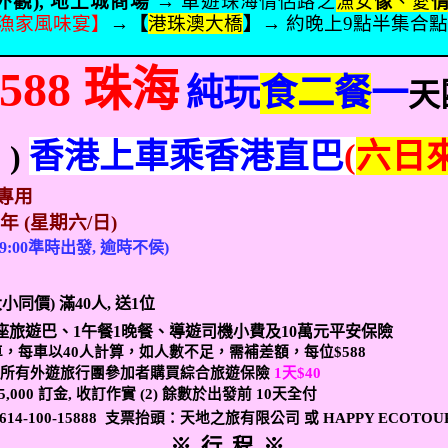
外觀
),
地上城商場
→ 車遊
珠海情侶路之
漁女
像
、愛
漁家風味宴
】
→
【
港珠澳大橋
】
→ 約晚上
9
點半
集合
588
珠海
純玩
食二餐
一
天
香港上車乘香港直巴
(
六日
C
)
 專用
9
年
(
星期六
/
日
)
 9:00
準時出發
,
逾時不侯
)
大小同價
)
滿
40
人
,
送
1
位
座旅遊巴、
1
午餐
1
晚餐、導遊司機小費及
10
萬元平安保險
車，每車以
40
人計算，如人數不足，需補差額，每位
$588
議所有外遊旅行團參加者購買綜合旅遊保險
1
天
$40
5,000
訂金
,
收訂作實
(2)
餘數於出發前
10
天全付
-614-100-15888
支票抬頭：天地之旅有限公司 或
HAPPY ECOTOU
※
行
程
※