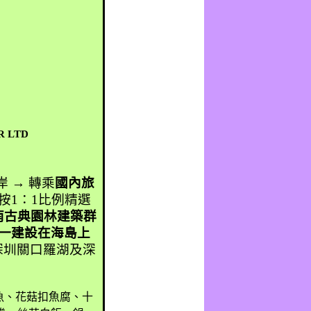
R LTD
岸 → 轉乘
國內旅
按
1
：
1
比例精選
南古典園林建築群
一建設在海島上
深圳關口
羅湖及深
魚、花菇扣魚腐、十