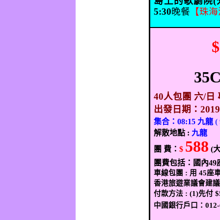
島上的歌劇院
(
5:30
晚餐
【珠海
$
35
40
人包團 六
/
日
出發日期：
201
集合：
08:15
九龍
(
解散地點
:
九龍
588
團
費：
$
(
團費包括：國內
49
車線包團
:
用
45
座
香港旅遊業議會建
付款方法
: (1)
先付
$
中國銀行戶口：
012