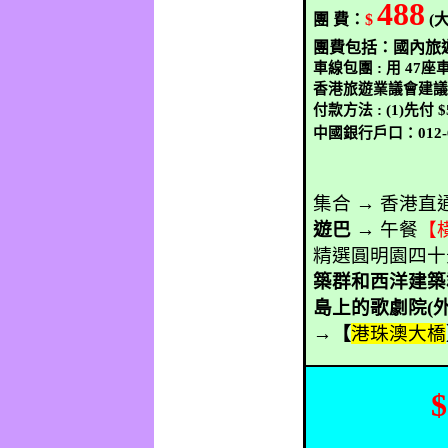
488
團
費：
$
(
團費包括：國內旅
車線包團
:
用
47
座
香港旅遊業議會建
付款方法
: (1)
先付
$
中國銀行戶口：
012
集合 → 香港直
遊巴
→
午餐
【
精選圓明園四十
築群和西洋建
島上的歌劇院
(
→
【
港珠澳大橋
$