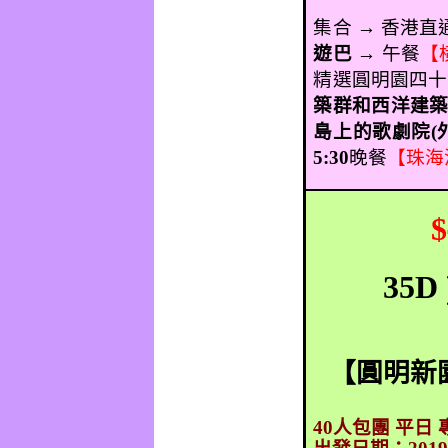
集合 → 香港直
遊巴
→
午餐
【
精選圓明園四十
築群和西洋建
島上的歌劇院
(
5:30
晚餐
【珠海
$
35D
【
圓明新
40
人包團 平日 