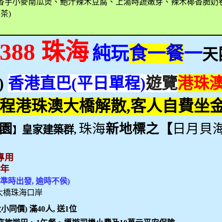
香芋小麥南瓜煲、鮑汁辣木豆腐、上湯時蔬嫩芽、辣木椰香脆奶
木茶
)
388
珠海
純玩
食一餐
一
天
 )
香港直巴
(
平日單程
)
遊覽
港珠
程港珠澳大橋解散
,
客人自費坐
園
珠海
新地標之【
日月貝
皇家建築群
,
】
專用
9
年
0
準時出發
,
逾時不侯
)
大橋珠海口岸
大小同價
)
滿
40
人
,
送
1
位