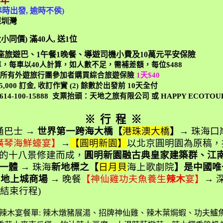
9
年
準時出發
,
逾時不侯
)
深圳灣
大小同價
)
滿
40
人
,
送
1
位
座旅遊巴、
1
午餐
1
晚餐、導遊司機小費及
10
萬元平安保險
車，每車以
40
人計算，如人數不足，需補差額，每位
$488
議所有外遊旅行團參加者購買綜合旅遊保險
1
天
$40
5,000
訂金
,
收訂作實
(2)
餘數於出發前
10
天全付
-614-100-15888
支票抬頭：天地之旅有限公司 或
HAPPY ECOTOU
※
行
程
※
通巴士 →
世界第一跨海大橋【
港珠澳大橋
】
→ 珠海口
橫琴海鮮蠔宴】
→
【圓明新園】
以北京圓明園為原稿，
的十八景修建而成，
圓明新園融古典皇家建築群、江
為一體
→ 珠海
新地標之【
日月貝
海上歌劇院
】是中國唯
,
地上城商場
→
晚餐
【
神仙雞功夫魚養生
辣木
宴】
→ 
點結束行程
)
辣木宴餐單
:
辣木燉豬展湯、招牌神仙雞、辣木葉焗蝦、功夫鱸