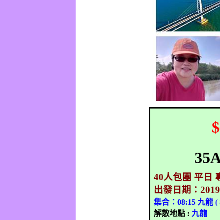
$
35
40
人包團 平日 
出發日期：
201
集合：
08:15
九龍
(
解散地點
:
九龍