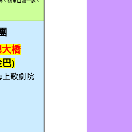
卷、絲苗白飯一鍋、
團
澳大橋
金巴
)
海上歌劇院