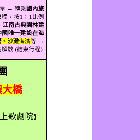
岸 → 轉乘
國內旅
原稿，按
1
：
1
比例
、江南古典園林建
中國唯一建設在海
→
塔、沙灘
海濱
等
點解散
(
結束行程
)
團
澳大橋
上歌劇院
】