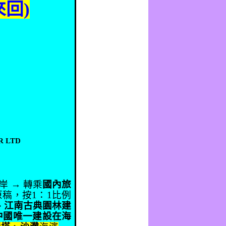
來回
)
R LTD
岸 → 轉乘
國內旅
原稿，按
1
：
1
比例
、江南古典園林建
中國唯一建設在海