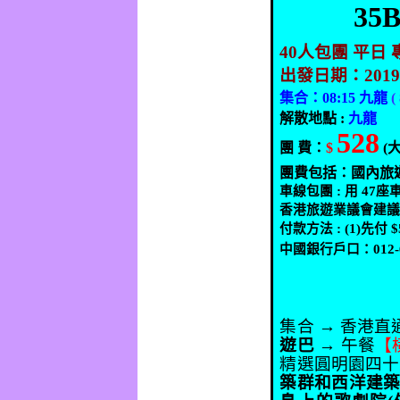
35B
40
人包團 平日 
出發日期：
201
集合：
08:15
九龍
(
解散地點
:
九龍
528
團
費：
$
(
團費包括：國內旅
車線包團
:
用
47
座
香港旅遊業議會建
付款方法
: (1)
先付
$
中國銀行戶口：
012
集合 → 香港直
遊巴
→
午餐
【
精選圓明園四十
築群和西洋建