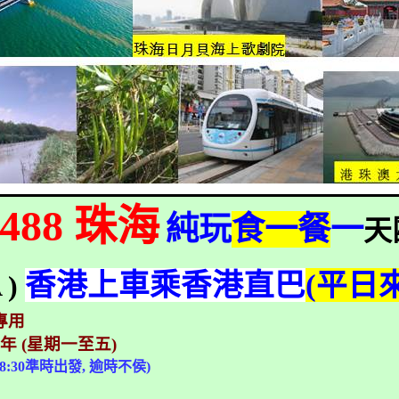
488
珠海
純玩
食一餐
一
天
香港上車乘香港直巴
(
平日
A
)
專用
9
年
(
星期一至五
)
 8:30
準時出發
,
逾時不侯
)