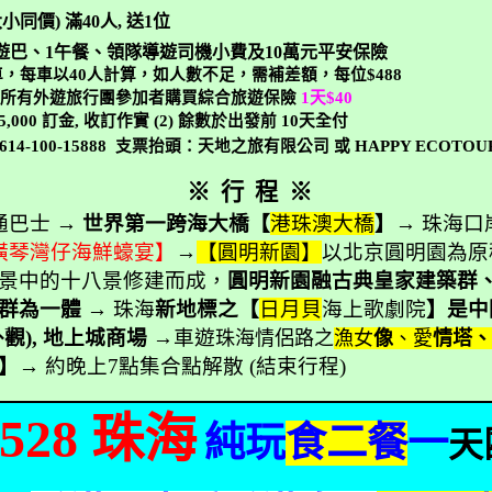
大小同價
)
滿
40
人
,
送
1
位
遊巴、
1
午餐、領隊導遊司機小費及
10
萬元平安保險
車，每車以
40
人計算，如人數不足，需補差額，每位
$488
議所有外遊旅行團參加者購買綜合旅遊保險
1
天
$40
5,000
訂金
,
收訂作實
(2)
餘數於出發前
10
天全付
-614-100-15888
支票抬頭：天地之旅有限公司 或
HAPPY ECOTOU
※
行
程
※
通巴士 →
世界第一跨海大橋【
港珠澳大橋
】
→ 珠海口
橫琴灣仔海鮮蠔宴】
→
【圓明新園】
以北京圓明園為原
景中的十八景修建而成，
圓明新園融古典皇家建築群
築群為一體
→ 珠海
新地標之【
日月貝
海上歌劇院
】是中
外觀
),
地上城商場
→車遊
珠海情侶路之
漁女
像
、愛
情塔
】
→ 約晚上
7
點
集合點解散
(
結束行程
)
528
珠海
純玩
食二餐
一
天