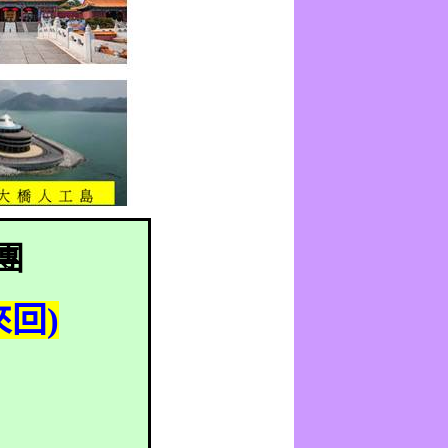
團
來回
)