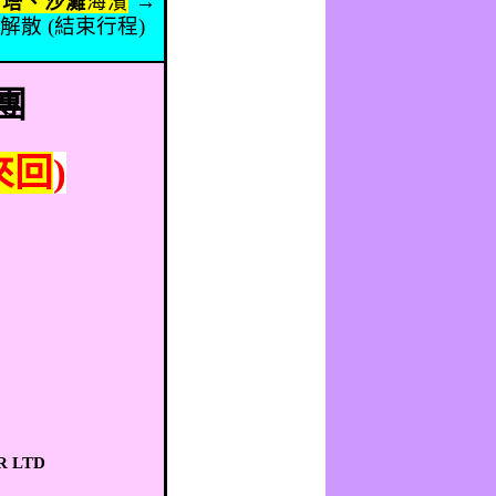
→
情塔、沙灘
海濱
點解散
(
結束行程
)
團
來回
)
R LTD