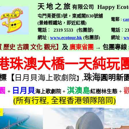
天 地 之 旅
Happy Ecot
有限公司
屯門青菱徑3號，東威閣B30號舖
電郵
:
ca
(景峰輕鐵站，即近紅橋)
電話
：
2319 5533 (
包團部
)
電話
：
2
網址
:
www.ecotour.hk
(
包團部
)
網址
:
ww
 歷史 古蹟 文化 觀光】
及
廣東省團
→
包團專線
港珠澳大橋一天純玩
珠海
標【
日月貝海上歌劇院
圓明新
】
,
園
日月貝
淇澳島
紅樹林生態
+
+
海上歌劇院
+
(
所有行程
,
全程香港領隊陪同
)