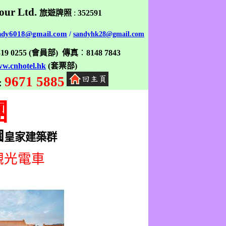
our Ltd.
旅遊牌照
:
352591
ndy6018@gmail.com
/
sandyhk28@gmail.com
319 0255
(
會員部
)
傳真
：
8148 7843
w.cnhotel.hk
(
套票部
)
9671 5885
:
團
園
皇家建築群
觀光電車