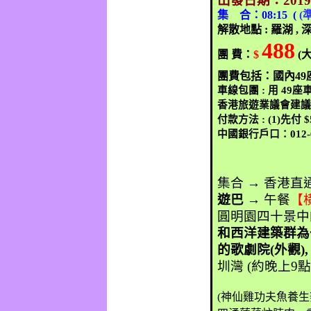
出發日期：
201
集
合：
08:15 (
(
解散地點
:
羅湖
,
488
團
費：
$
(
團費包括：國內
49
車線包團
:
用
49
座
香港旅遊業議會建
付款方法
: (1)
先付
$
中國銀行戶口：
012
集合 → 香港直
遊巴
→
午餐
【
圓明園四十景中
和西洋建築群
的歌劇院
(
外觀
)
圳灣
(
約晚上
9
(
神仙雞功夫魚養生