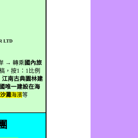
R LTD
岸 → 轉乘
國內旅
稿，按
1
：
1
比例
、江南古典園林建
國唯一建設在海
、沙灘
海濱
等
團