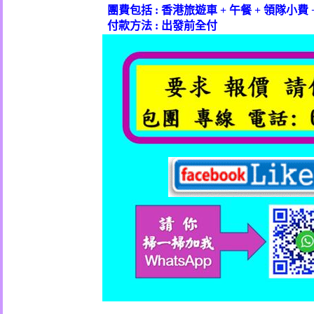
團費包括
:
香港旅遊車
+
午餐
+
領隊小費
付款方法
:
出發前全付