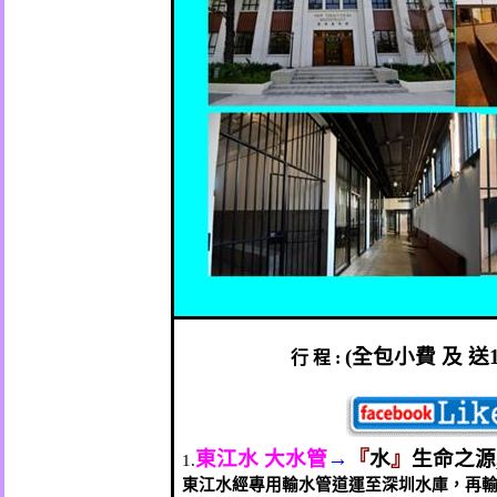
(
全包小費
及
送
行
程
:
東江水
大水管
→
『
水
』
生命之源
1.
東江水經專用輸水管道運至深圳水庫，再