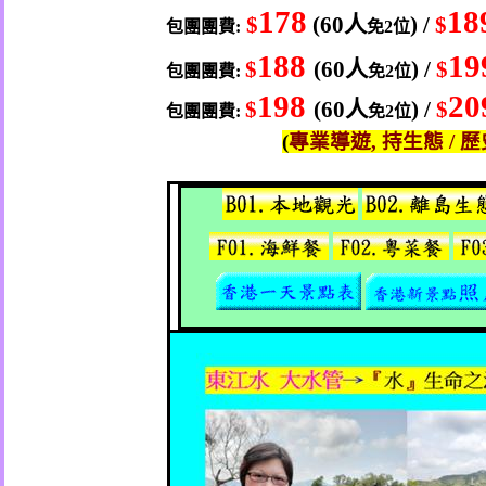
178
18
$
(60
人
) /
$
包團
團費
:
免
2
位
188
19
$
(60
人
) /
$
包團
團費
:
免
2
位
198
20
$
(60
人
) /
$
包團
團費
:
免
2
位
(
專業導遊
,
持生態
/
歷