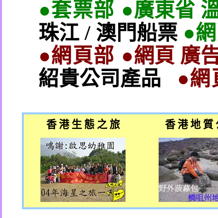
●套票部 ●
廣東省 
珠江
/
澳門船票
●
●網頁部 ●
網頁 廣告
紹貴公司產品
●網
香 港 生 態 之 旅
香 港 地 質