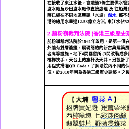
在接收了東江水後，會透過
3
條主要供水管
濾水廠及沙田濾水廠作直接處理
及
往船灣
時已經在不同地區興建「水塘」
儲水
,
都不
港的總用水量達
12.58
億立方米
,
東江水佔
5
2.
前粉嶺裁判法院
(
香港三級歷史
前粉嶺裁判法院於
1961
年啟用，是第一個
外牆有雙層簷篷，展現簡約的新古典建築
者席等設施。地下
4
間羈留所
(3
間改裝成多
樓梯扶手，天台上的旗杆及天井。另設計
用程式掃瞄
QR Code
，了解法院內不同的
值，於
2010
年列為
香港三級歷史建築
。之