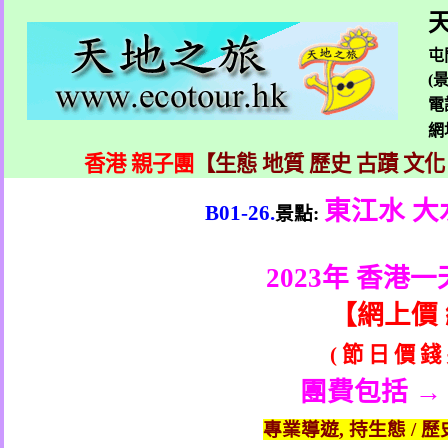
天
屯
(
電
網
香港 親子團
【生態 地質 歷史 古蹟 文化
東江水
大
B01-26.
景點
:
2023
年 香港一
【
網上價
(
節
日
價
錢
團費包括 →
專業導遊
,
持生態
/
歷