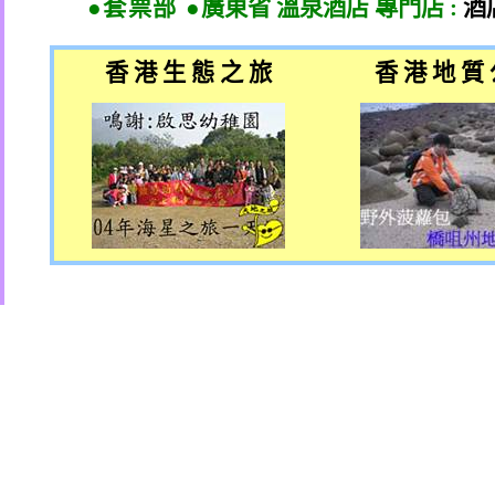
●套票部 ●
廣東省 溫泉酒店 專門店
:
酒
香 港 生 態 之 旅
香 港 地 質