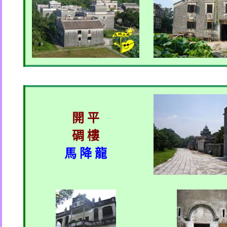
開 平
碉 樓
馬 降 龍