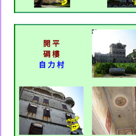
開 平
碉 樓
自 力 村