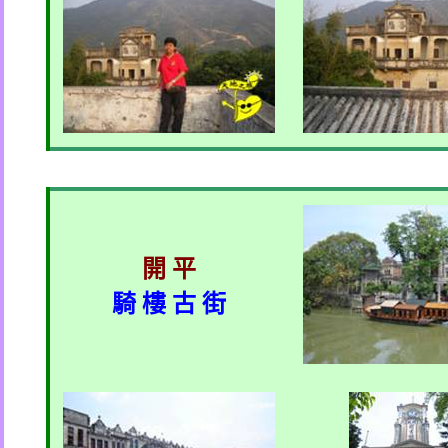
開 平
騎 樓 古 街