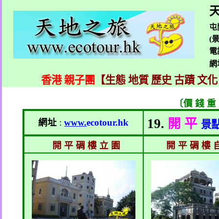
天
屯
(
電
網
香港 親子團
【生態 地質 歷史 古蹟 文化
〔價 錢 重
19.
開 平
網址
:
www.
ecotour.hk
景
開 平 碉 樓 立 園
開 平 碉 樓 