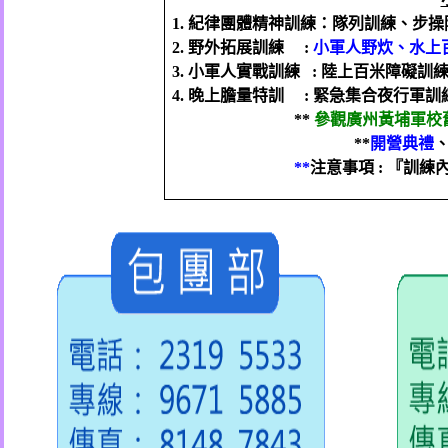
1.
紀律團體精神訓練：隊列訓練、步操
2.
野外拓展訓練
:
小軍人野炊、水上
3.
小軍人實戰訓練
:
陸上百米障礙訓
4.
晚上膽量特訓
:
緊急集合夜行軍訓
**
參觀廣州黃埔軍校
**
開營典禮
**
注意事項
:
『訓練內