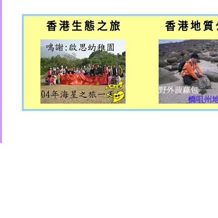
香 港 生 態 之 旅
香 港 地 質