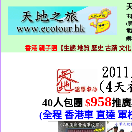
天
屯
(
電
網
香港 親子團
【生態 地質 歷史 古蹟 文化
958
40
人
$
包團
推廣
(
全程
香港車
直達
軍