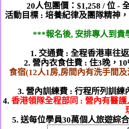
20
人包團
價
：
$1,258 /
位
-
活動目標
:
培養紀律及團隊精神，
***
報名後
,
安排專人到貴
1.
交通費
:
全程香港車往返
2.
營內衣食住費
:
住
3
晚，
10
食宿
(12
人
1
房
,
房間內有洗手間及
3.
營內訓練費
:
行程所列訓練
4.
香港領隊全程部同
:
營內有醫護
5.
送每位學員
30
萬個人旅遊綜