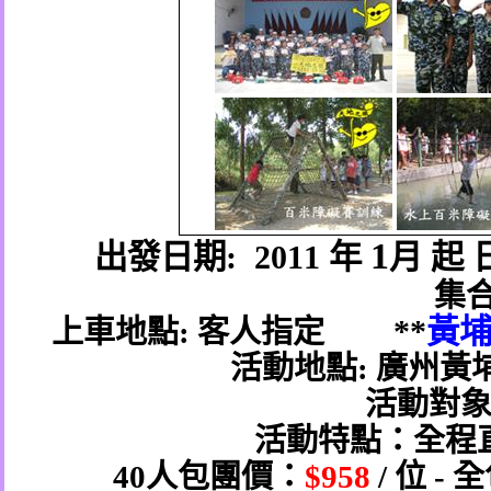
1
出發日期
: 2011
年
月
起
集
**
黃
上車地點
:
客人指定
活動地點
:
廣州黃
活動對
活動特點：全程
40
人包團
價
：
$958
/
位
-
全