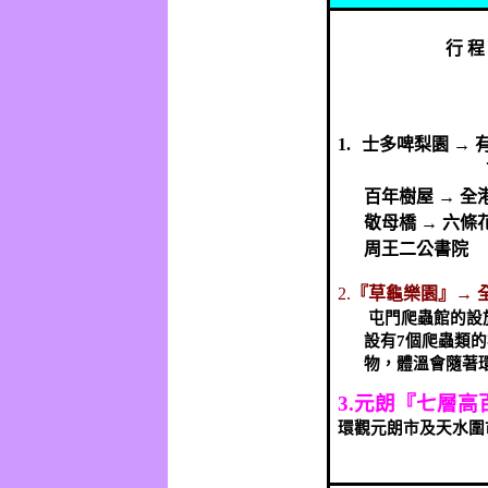
行
程
1.
士多啤梨園
→
百年樹屋
→
全
敬母橋
→
六條
周王二公書院
2.
『草龜樂園』→
屯門爬蟲館的設
設有
7
個爬蟲類的
物，體溫會隨著
3.
元朗『七層高
環觀元朗市及天水圍