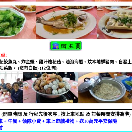
盆菜
:
花鮫魚丸、炸金蠔、雞汁燴花菇、油泡海蝦、炆本地鮮豬肉、自發土
油菜飯。
(
沒有白飯
) (12
位
/
席
)
(
開車時間
及
行程先後次序
,
按上車地點
及
訂餐時間安排為準
)
車
+
午餐
+
領隊小費
+
車上遊戲禮物
+
送
10
萬元平安保險
付