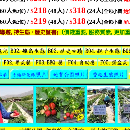
218
318
(60
人
) /
$
(48
人
) /
$
(24
人
)
免
2
位
全包小費
鮑
219
318
(60
人
) /
$
(48
人
) /
$
(24
人
)
免
2
位
全包小費
屏
導遊
,
持生態
/
歷史証書
)
〔價錢重要
,
服務質素
,
更加