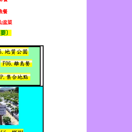
魚餐
山盆菜
重要〕