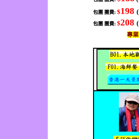
198
$
包團
團費
:
208
$
包團
團費
:
專業