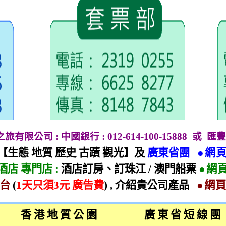
地之旅有限公司
:
中國銀行
: 012-614-100-15888
或
匯豐
【生態 地質 歷史 古蹟 觀光】及
廣東省團
●網
酒店 專門店
:
酒店訂房、訂珠江
/
澳門船票
●網
平台
(
1
天只須
3
元 廣告費
) ,
介紹貴公司產品
●網
香 港 地 質 公 園
廣 東 省 短 線 團