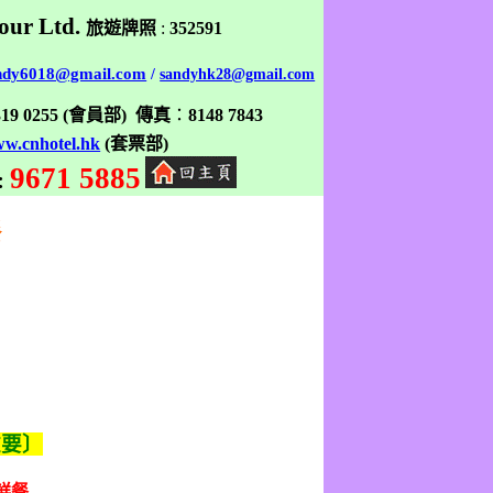
our Ltd.
旅遊牌照
:
352591
ndy6018@gmail.com
/
sandyhk28@gmail.com
319 0255
(
會員部
)
傳真
：
8148 7843
w.cnhotel.hk
(
套票部
)
9671 5885
:
餐
重要〕
鮮餐