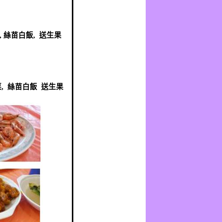
:
,
絲苗白飯
,
送生果
:
菜
,
絲苗白飯
送生果