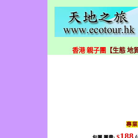
香港 親子團
【生態 地質
專業
188
$
包團
團費
: