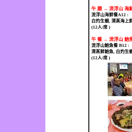
午
膳
→
流浮山
海
流浮山海鮮餐
白灼生蝦
,
清蒸海上
(12
人
/
席
)
午
餐
→
流浮山
鮑
流浮山鮑魚餐
清蒸鮮鮑魚
,
白灼生
(12
人
/
席
)