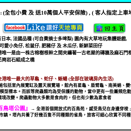
(
全包小費
及
送
10
萬個人平安保險
) , (
客人指定上車
:
有日本
,
法國品種
(
可自費摘士多啤梨
)
園內有大草地玩集體遊戲
,
可愛小免仔
,
松鼠仔
,
肥豬仔
及
木瓜仔
,
新鮮菜田仔
港唯一是由一株古榕樹根幹之間夾纏著一古老屋的磚牆及麻石門
花崗岩石組成之橋
全港唯一最大的草龜、蛇仔、蜥蝪
(
全部在玻璃房內生活
)
施包括室內展覽缸及露天展覽場，館內有星龜、盾臂龜、南美蚺、變
模型標本。而該等爬蟲類均為受保護的動物，當中更有一些屬頻危
環境改變。爬蟲動物大多數是食肉的，但也有少數為素食者
百鳥塔公園』
→
全港首個開放式的百鳥苑，感受鳥兒在身邊穿梭
市鎮。塔內共養了好幾百隻不同種類的雀鳥，旅客可細心欣賞不同種