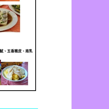
魷、五香豬皮、南乳