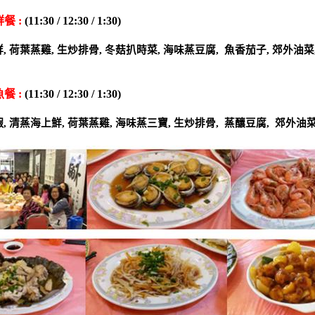
鮮餐
:
(11:30 / 12:30 / 1:30)
A12 
鮮
,
荷葉蒸雞
,
生炒排骨
,
冬菇扒時菜
,
海味蒸豆腐
,
魚香茄子
,
郊外油菜
魚餐
:
(11:30 / 12:30 / 1:30)
B12 
蝦
,
清蒸海上鮮
,
荷葉蒸雞
,
海味蒸三寶
,
生炒排骨
,
蒸釀豆腐
,
郊外油