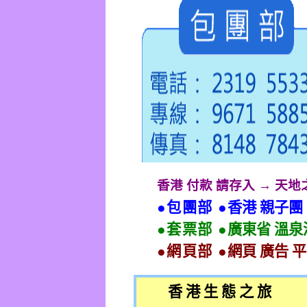
香港 付款 請存入 → 天
●包團部 ●
香港 親子團
●套票部 ●
廣東省 溫泉
●網頁部 ●
網頁 廣告 
香 港 生 態 之 旅