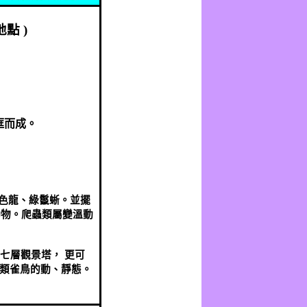
地點
)
框而成。
色龍、綠鬣蜥。並擺
動物。爬蟲類屬變溫動
;
七層觀景塔，
更可
類雀鳥的動、靜態。