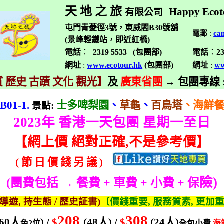
天 地 之 旅
Happy Ecot
有限公司
屯門青菱徑3號，東威閣B30號舖
電郵
:
ca
(景峰輕鐵站，即近紅橋)
電話
：
2319 5533 (
包團部
)
電話
：
2
網址
:
www.ecotour.hk
(
包團部
)
網址
:
ww
 歷史 古蹟 文化 觀光】
及
廣東省團
→
包團專線
B01-1.
士多啤梨園
、
草龜
、
百鳥塔
、海鮮
景點
:
2023
年 香港一天包團 星期一至日
【
網上價 絕對正確
,
不是參考價】
(
節
日
價
錢
另
議
)
險
)
(
團費包括 → 餐費
+
車費
+
小費
+
保
導遊
,
持生態
/
歷史証書
)
〔價錢重要
,
服務質素
,
更加
208
308
(60
人
) /
$
(48
人
) /
$
(24
人
)
免
2
位
全包小費
海