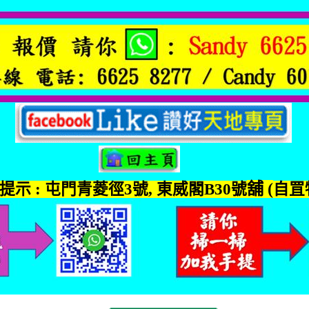
舖
(
提示
:
屯門青菱徑
3
號
,
東威閣
B30
號
自罝