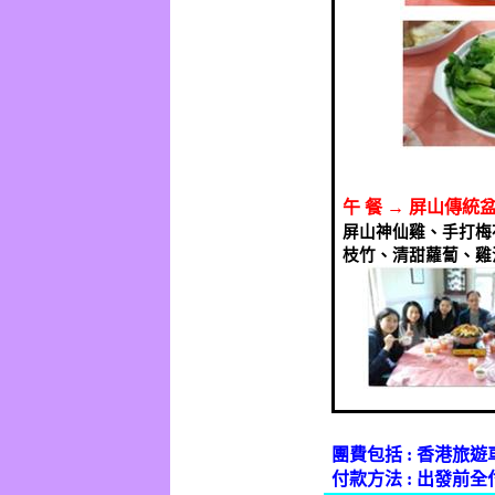
午
餐
→
屏山傳統
屏山神仙雞、手打梅
枝竹、清甜蘿蔔、雞
團費包括
:
香港旅遊
付款方法
:
出發前全