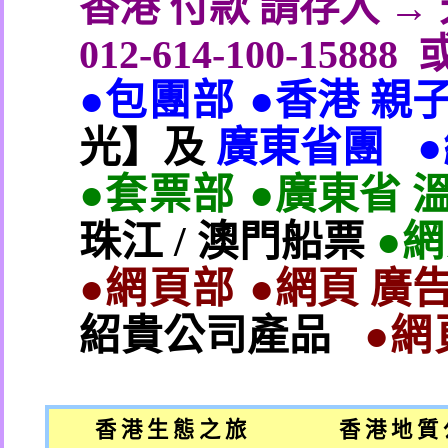
香港 付款 請存入 
012-614-100-15888
●包團部 ●
香港 親
光】及
廣東省團
●套票部 ●
廣東省 
珠江
/
澳門船票
●
●網頁部 ●
網頁 廣告
紹貴公司產品
●網
香 港 生 態 之 旅
香 港 地 質