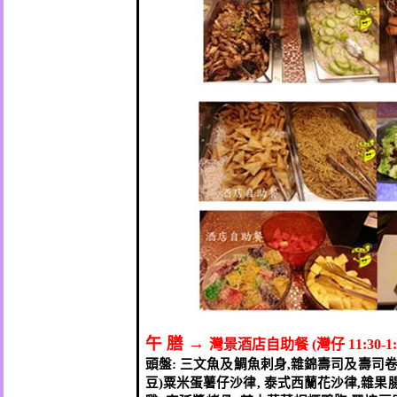
午
膳
→
灣景酒店自助餐
(
灣仔
11:30-1:
頭盤
:
三文魚及鯛魚刺身
,
雜錦壽司及壽司
豆
)
粟米蛋薯仔沙律
,
泰式西蘭花沙律
,
雜果