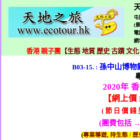
天
屯
(
電
網
香港 親子團
【生態 地質 歷史 古蹟 文化
孫中山博物
B03-15. :
2020
年 
【
網上價
(
節
日
價
錢
(
團費包括 →
(
專業導遊
,
持生態
/
歷