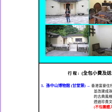
(
全包小費及送
行
程
:
1.
孫中山博物館
(
甘堂第
)
→
香港富豪住
並改建成
的古典風
透過珍貴
(
不包團體