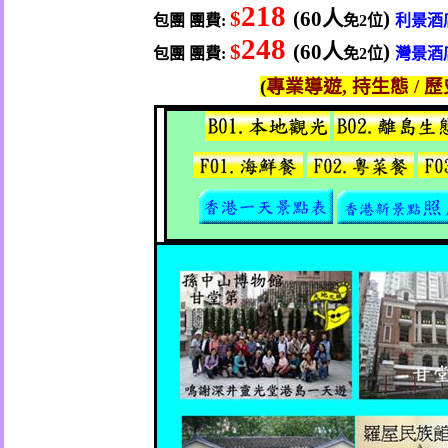
218
$
(60
人
)
包團
團費
:
免
2
位
利景酒
248
$
(60
人
)
包團
團費
:
免
2
位
灣
景酒
(
專業導遊
,
持生態
/
歷