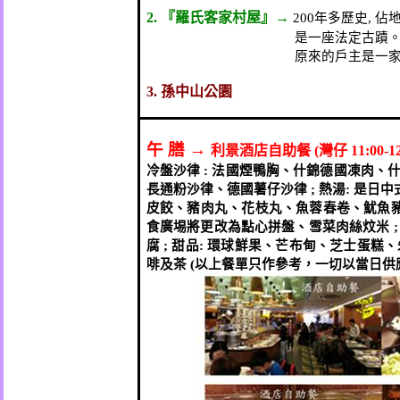
2.
『羅氏客家村屋』→
200
年多歷史
,
佔
是一座法定古蹟
原來的戶主是一
3.
孫中山公園
午
膳
→
利景酒店自助餐
(
灣仔
11:00-12
冷盤沙律
:
法國煙鴨胸、什錦德國凍肉、
長通粉沙律、德國薯仔沙律
;
熱湯
:
是日中
皮餃、豬肉丸、花枝丸、魚蓉春卷、魷魚
食廣埸將更改為點心拼盤、雪菜肉絲炆米
腐
;
甜品
:
環球鮮果、芒布甸、芝士蛋糕、
啡及茶
(
以上餐單只作參考，一切以當日供