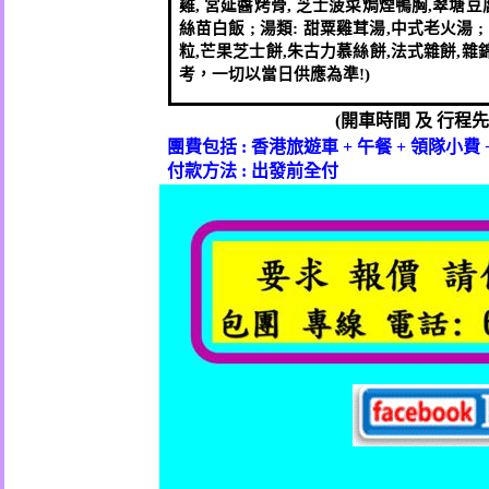
雞
,
宮延醬烤骨
,
芝士菠菜焗煙鴨胸
,
翠塘豆
絲苗白飯
;
湯類
:
甜粟雞茸湯
,
中式老火湯
粒
,
芒果芝士餅
,
朱古力慕絲餅
,
法式雜餅
,
雜
考，一切以當日供應為準
!)
(
開車時間
及
行程先
團費包括
:
香港旅遊車
+
午餐
+
領隊小費
付款方法
:
出發前全付