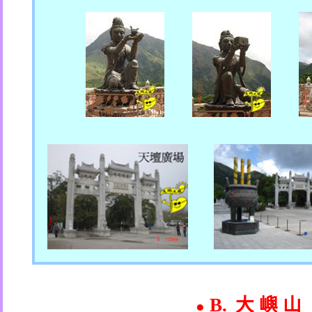
B.
大 嶼 山
●