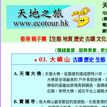
天
屯
(
電
網
香港 親子團
【生態 地質 歷史 古蹟 文化
〔價錢重要
,
服務質素
,
更
03.
大 嶼 山
●
古蹟 歷史
生態
A.
天 壇 大 彿
:
天壇大佛，從籌建到建成歷時
25
年，
大佛是全球最高的 戶外青銅坐佛，
佛祖的面龐由原塊青銅鑄造，面積
石階，參拜大佛，或在平台上遠眺大
B.
寶 蓮 寺
:
是大嶼山最受歡迎的旅遊點，也是香港