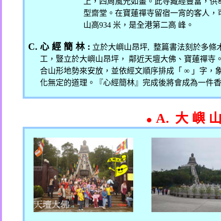
上，四周風光如畫。此寺藏經豐富，供
型齋堂。
在寶蓮禪寺留宿一宵的客人，
山高
934
米，是全港第二高 峰。
C.
心 經 簡 林
:
立於大嶼山昂坪
,
整篇書法刻於多條
工，豎立於大嶼山昂坪， 鄰近天壇大佛、寶蓮禪寺。
合山形地勢來安放，並依經文順序排成「
∞
」字，
化無定的道理。『心經簡林』完成後將會成為一件
A.
大 嶼 
●