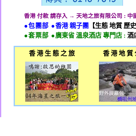
香港 付款 請存入 → 天地之旅有限公司
:
中
●包團部 ●
香港 親子團
【生態 地質 歷
●套票部 ●
廣東省 溫泉酒店 專門店
:
酒
香 港 生 態 之 旅
香 港 地 質