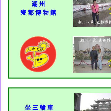
潮 州
瓷 都 博 物 館
坐 三 輪 車