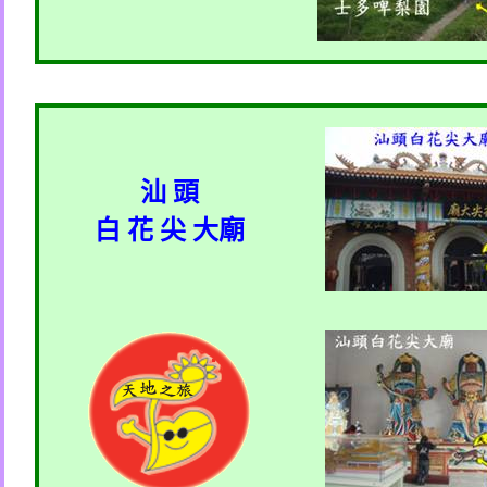
汕 頭
白 花 尖 大廟