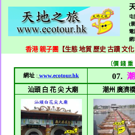
天
屯
(
電
網
香港 親子團
【生態 地質 歷史 古蹟 文化
〔價 錢 重
07.
潮
網址
:
www.
ecotour.hk
汕頭 白 花 尖 大廟
潮州 廣濟