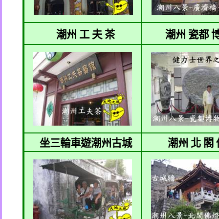
潮州 工 夫 茶
潮州 瓷都 
坐三輪車遊潮州古城
潮州 北 閣 