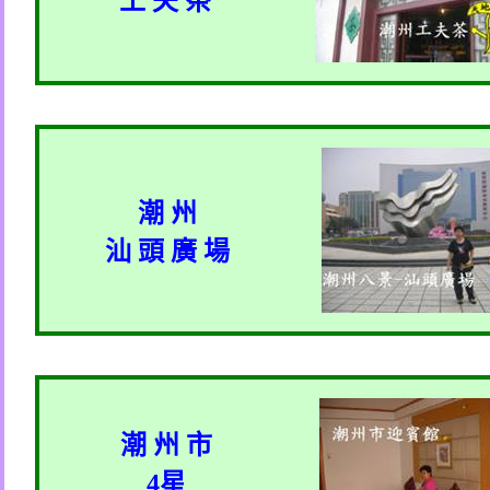
工 夫 茶
潮 州
汕 頭 廣 場
潮 州 市
4
星