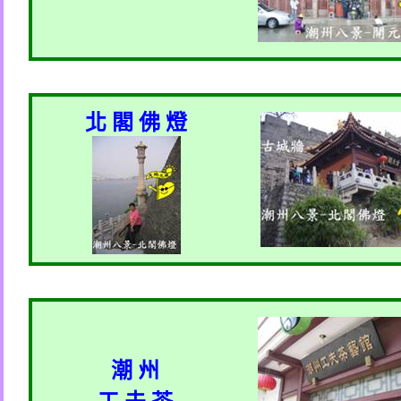
北 閣 佛 燈
潮 州