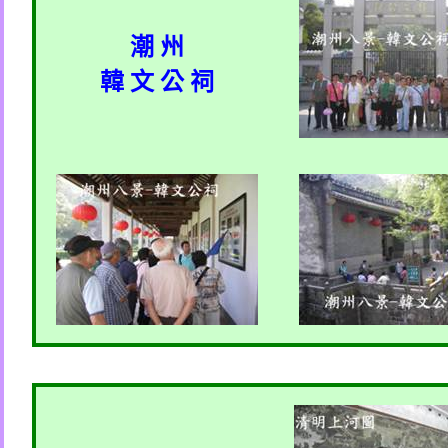
潮 州
韓 文 公 祠