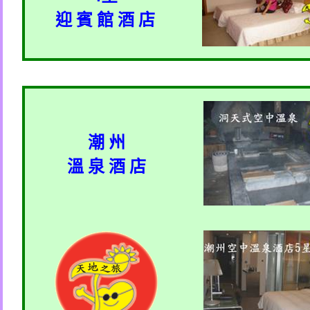
迎 賓 館 酒 店
潮 州
溫 泉 酒 店