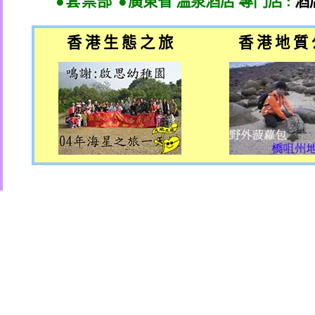
●套票部 ●
廣東省 溫泉酒店 專門店
:
酒
香 港 生 態 之 旅
香 港 地 質