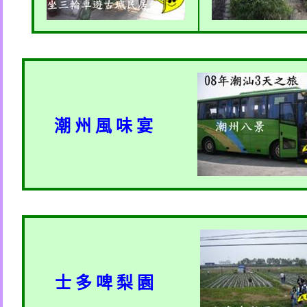
潮 州 風 味 宴
士 多 啤 梨 園