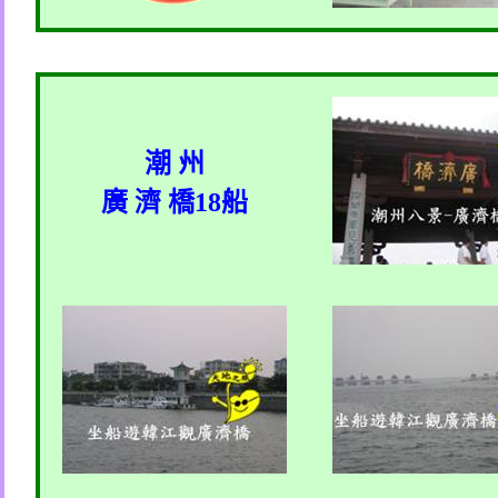
潮 州
廣 濟 橋
18
船