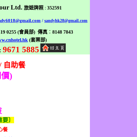
our Ltd.
旅遊牌照
:
352591
ndy6018@gmail.com
/
sandyhk28@gmail.com
319 0255
(
會員部
)
傳真
：
8148 7843
w.cnhotel.hk
(
套票部
)
9671 5885
:
/
自助餐
同價
)
險
重要〕
心餐