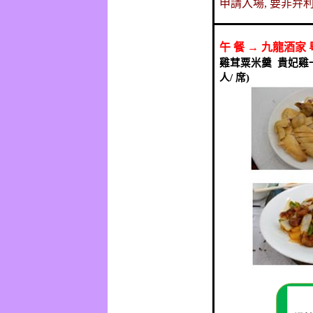
申請入場
,
要非弁
午
餐
→
九龍酒家
雞茸粟米羹
貴妃雞
人
/
席
)