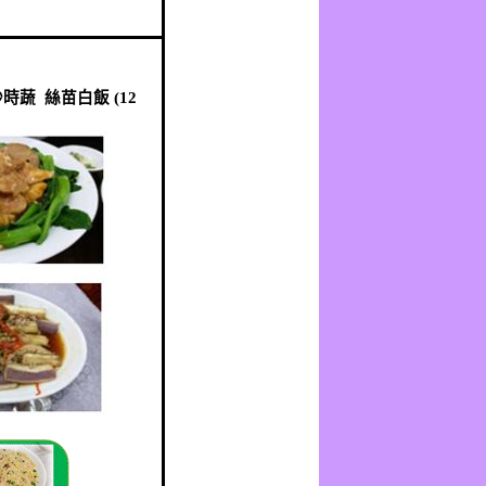
炒時蔬
絲苗白飯
(12