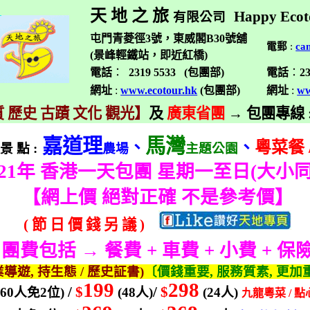
天 地 之 旅
Happy Ecot
有限公司
屯門青菱徑3號，東威閣B30號舖
電郵
:
ca
(景峰輕鐵站，即近紅橋)
電話
：
2319 5533 (
包團部
)
電話
：
2
網址
:
www.ecotour.hk
(
包團部
)
網址
:
ww
 歷史 古蹟 文化 觀光】
及
廣東省團
→
包團專線
嘉道理
馬灣
、
、
粵菜餐
景
點
:
農場
主題公園
21
年 香港一天包團 星期一至日
(
大小
【
網上價 絕對正確 不是參考價】
(
節
日
價
錢
另
議
)
團費包括 → 餐費
+
車費
+
小費
+
保
業導遊
,
持生態
/
歷史証書
)
〔價錢重要
,
服務質素
,
更加
199
298
/
$
/
$
(60
人
免
2
位
)
(48
人
)
(24
人
)
九龍
粵菜
/
點