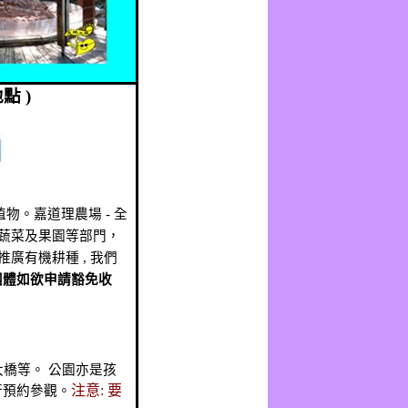
地點
)
植物
。嘉道理農場
-
全
蔬菜及果園等部門，
推廣有機耕種
,
我們
團體如欲申請豁免收
大橋等。
公園亦是孩
注意
:
要
行預約參觀。