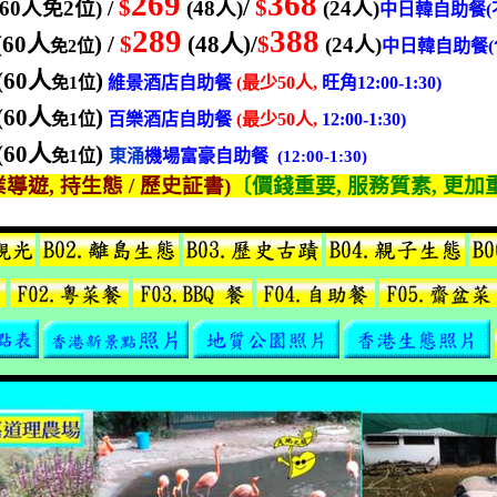
269
368
$
/
$
(60
人
免
2
位
) /
(48
人
)
(24
人
)
中日韓自助餐
(
289
388
(60
人
) /
$
(48
人
)/
$
(24
人
)
免
2
位
中日韓自助餐
(
(60
人
)
免
1
位
維景
酒店自助餐
(
最少
50
人
,
旺角
12:00-1:30)
(60
人
)
免
1
位
百樂
酒店自助餐
(
最少
50
人
,
12:00-1:30)
(60
人
)
免
1
位
東涌
機場富豪
自助餐
(12:00-1:30)
業導遊
,
持生態
/
歷史証書
)
〔價錢重要
,
服務質素
,
更加