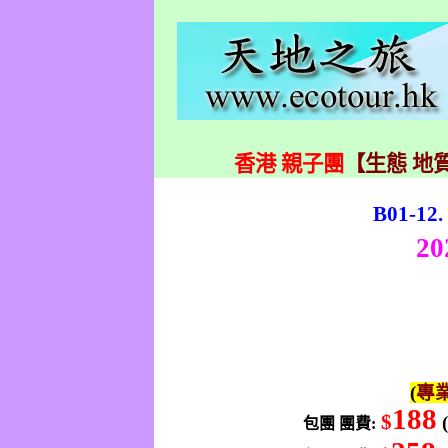
香港 親子團
【生態 地質
B01-12.
20
(
專
188
$
包團
團費
: