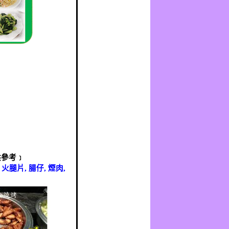
供參考﹞
,
火腿片
,
腸仔
,
煙肉
,