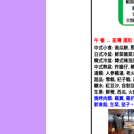
午
餐
→
荃灣
漢和
中式小食
:
南瓜餅
,
日式冷盆
:
鮮菜雜菜
韓式冷盆
:
韓式辣泡
中式熱盆
:
炸腸仔
,
湯類
:
人參雞湯
,
老
甜品
:
雪糕
,
杞子糕
,
糖水
:
紅豆沙
,
自制
生果
:
鮮橙
,
西瓜
,
火
燒烤肉類
:
雞翼
,
雞
鮮東菇
,
生菜
,
茄子