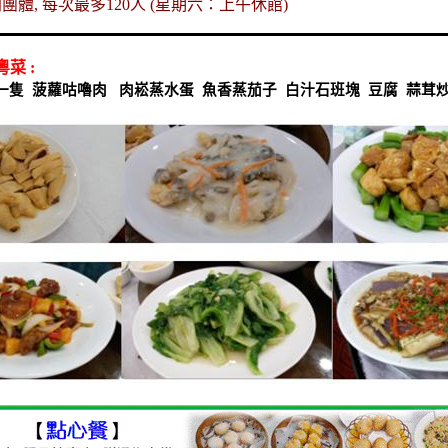
利團體
,
每次最多
120
人
(
星期六：上午休館
)
粵菜
:
一隻
菠蘿咕嚕肉
肉崧蒸水蛋
魚香蒸茄子
白汁石班塊
豆腐
蒜茸