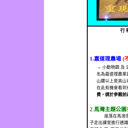
行
1.
嘉道理農場
(
→
小動物園
及
名為嘉道理農業
山腰以上是高山
在此有機會看到
費，請於參觀前
2.
馬灣主題公園
座落在馬灣
子走出課室進行通