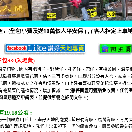
(
全包小費及送
10
萬個人平安保
) , (
客人指定上車
程
:
不包
$30
入場費
)
溫室植物
,
園內有肥豬仔、野豬仔、孔雀仔、鹿仔、有機菜園、溫室
試驗推廣農場暨花園，佔地三百多英畝，山腳部分設有家畜、家禽、
花園，遍植林立之花卉和個景點。山上建有嘉道理兄弟紀念亭。近年
有機蔬菜的種植情況，增加智識。
**(
慈善團體可獲豁免收費。任何
四星期遞交申請表，並提供所需之証明文件。
)
有
19.18
公頃
:
島一個翠綠山丘上，盡得天地的寵愛
--
藍巴勒海峽、馬灣海峽、青馬
識教學的理想場地，我們非常重視下一代的優質教育，團體參觀需先