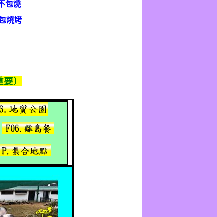
不包燒
包燒烤
重要〕