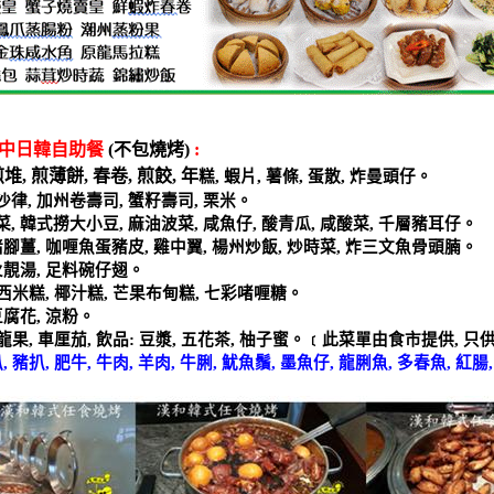
中日韓自助餐
(
不包燒烤
)
:
煎堆
,
煎薄餅
,
春卷
,
煎餃
,
年
糕
,
蝦片
,
薯條
,
蛋散
,
炸曼頭仔。
沙律
,
加州卷壽司
,
蟹籽壽司
,
栗米。
菜
,
韓式撈大小豆
,
麻油波菜
,
咸魚仔
,
酸青瓜
,
咸酸菜
,
千層豬耳仔。
豬腳薑
,
咖喱魚蛋豬皮
,
雞中翼
,
楊州炒飯
,
炒時菜
,
炸三文魚骨頭腩。
火靚湯
,
足料碗仔翅。
西米糕
,
椰汁糕
,
芒果布甸糕
,
七彩啫喱糖。
豆腐花
,
涼粉。
龍果
,
車厘茄
,
飲品
:
豆漿
,
五花茶
,
柚子蜜。﹝此菜單由食市提供
,
只
扒
,
豬扒
,
肥牛
,
牛肉
,
羊肉
,
牛脷
,
魷魚鬚
,
墨魚仔
,
龍脷魚
,
多春魚
,
紅腸
。