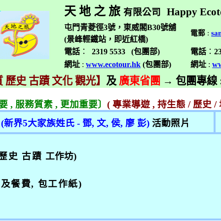
天 地 之 旅
Happy Ecot
有限公司
屯門青菱徑3號，東威閣B30號舖
電郵
:
sa
(景峰輕鐵站，即近紅橋)
電話
：
2319 5533 (
包團部
)
電話
：
2
網址
:
www.ecotour.hk
(
包團部
)
網址
:
ww
 歷史 古蹟 文化 觀光】
及
廣東省團
→
包團專線
重要
,
服務質素
,
更加重要〕
(
專業導遊
,
持生態
/
歷史
/
(
新界
5
大家族姓氏
-
鄧
,
文
,
侯
,
廖 彭
)
活動
照片
歷史 古蹟
工作坊
)
費及餐費
,
包工作紙
)