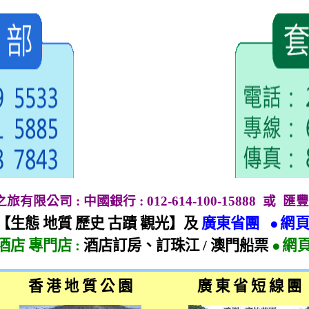
地之旅有限公司
:
中國銀行
: 012-614-100-15888
或
匯豐
【生態 地質 歷史 古蹟 觀光】及
廣東省團
●網
酒店 專門店
:
酒店訂房、訂珠江
/
澳門船票
●網
香 港 地 質 公 園
廣 東 省 短 線 團