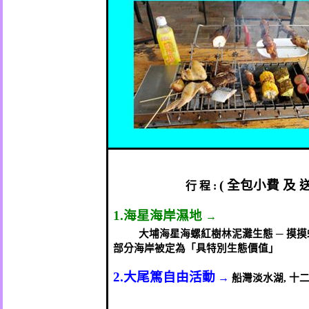
(
全包小費
及
行
程
:
1.
海星海岸濕地
→
大埔海星海螺紅樹林泥灘生態 ─ 摸摸
部分海岸被定為「具特別生態價值」
2.
大尾篤自由活動
→
船灣淡水湖
,
十二