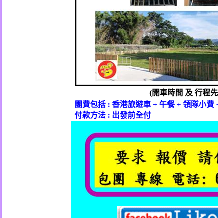
(
開車時間
及
行程先
團費包括
:
香港旅遊車
+
午餐
+
領隊小費
付款方法
:
出發前全付