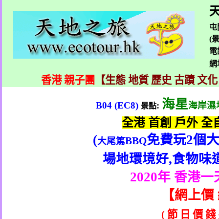
天
屯
(
電
網
香港 親子團
【生態 地質 歷史 古蹟 文化
海星
B04 (EC8)
:
海岸濕
景點
全港
首創
戶外
全
(
免費玩
2
個
BBQ
大尾篤
場地環境好
,
食物味
2020
年 香港一
【
網上價
(
節
日
價
錢