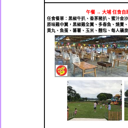
午餐
→
大埔
任食自
任食餐單：黑椒牛扒、香茅豬扒、蜜汁金
原味雞中翼，黑椒雞全翼、多春魚、燒賣
貢丸、魚蛋、蕃薯、玉米、麵包、每人礦