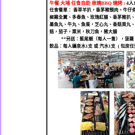
午餐
大埔
任食自助
串燒
BBQ
燒烤
:
4
人
任食餐單： 香草羊扒，香茅豬頸肉，牛仔
椒雞全翼、多春魚、玫瑰紅腸、香茅豬扒
墨魚丸、牛丸、魚蛋，芝心丸、香菇貢丸
菇，茄子，粟米，秋刀魚，豬大腸
**
另送：藍尾蝦（每人一隻），菠蘿
飲品：每人礦泉水
1
支 或 汽水
1
支
(
包炭任