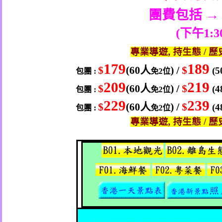
團費包括 →
(
下午
1:
專業導遊
,
持生態
/
歷
179
189
$
(60
人
) /
$
(5
包團
:
免
2
位
209
219
$
(60
人
) /
$
(4
包團
:
免
2
位
229
239
$
(60
人
) /
$
(4
包團
:
免
2
位
專業導遊
,
持生態
/
歷