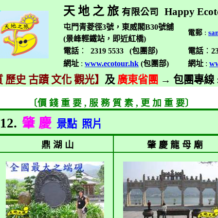
天 地 之 旅
Happy Ecot
有限公司
屯門青菱徑3號，東威閣B30號舖
電郵
:
sa
(景峰輕鐵站，即近紅橋)
電話
：
2319 5533 (
包團部
)
電話
：
2
網址
:
www.ecotour.hk
(
包團部
)
網址
:
ww
 歷史 古蹟 文化 觀光】
及
廣東省團
→
包團專線
〔價 錢 重 要
,
服 務 質 素
,
更 加 重 要〕
12.
肇 慶
景點
照片
鼎 湖 山
肇 慶 龍 母 廟