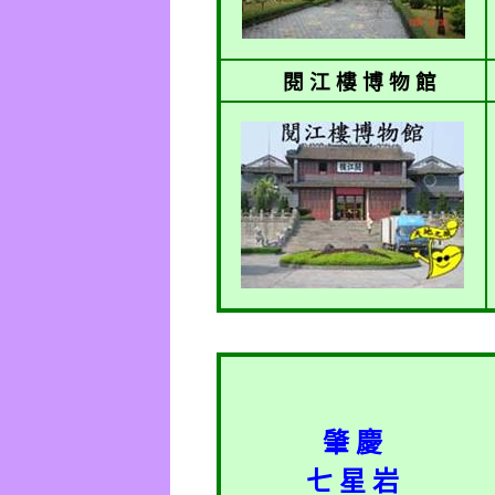
閱 江 樓 博 物 館
肇 慶
七 星 岩