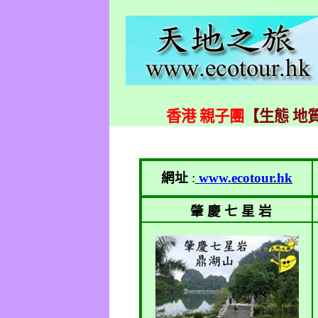
香港 親子團
【生態 地質
網址
:
www.
ecotour.hk
肇 慶 七 星 岩