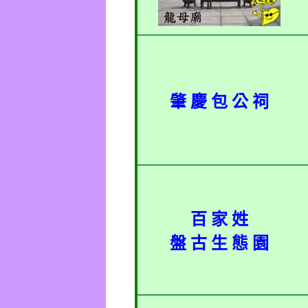
肇 慶 包 公 祠
百 家 姓
盤 古 生 態 園