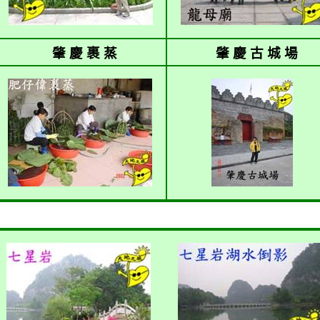
肇 慶 裹 蒸
肇 慶 古 城 場