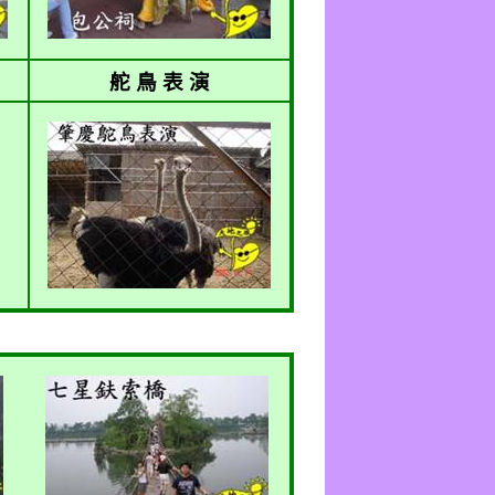
舵 鳥 表 演