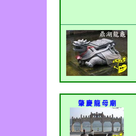
肇 慶 龍 母 廟