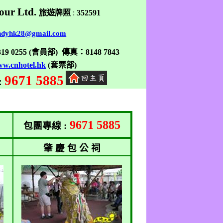
our Ltd.
旅遊牌照
:
352591
ndyhk28@gmail.com
319 0255
(
會員部
)
傳真
：
8148 7843
w.cnhotel.hk
(
套票部
)
9671 5885
:
9671 5885
包團專線
:
肇 慶 包 公 祠