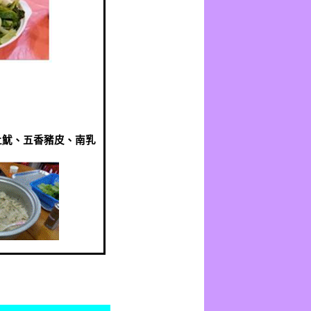
土魷、五香豬皮、南乳