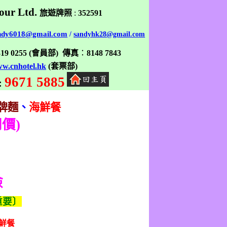
our Ltd.
旅遊牌照
:
352591
ndy6018@gmail.com
/
sandyhk28@gmail.com
319 0255
(
會員部
)
傳真
：
8148 7843
w.cnhotel.hk
(
套票部
)
9671 5885
:
牌麵
、
海鮮餐
同價
)
險
重要〕
鮮餐