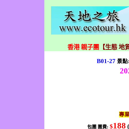
香港 親子團
【生態 地質
B01-27
景點
20
專
188
$
包團
團費
: