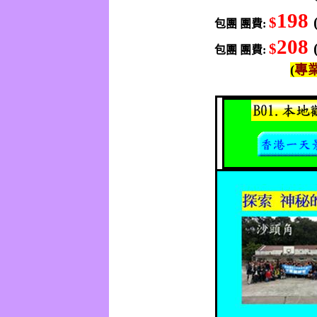
198
$
包團
團費
:
208
$
包團
團費
:
(
專