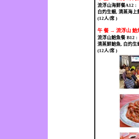
流浮山海鮮餐
白灼生蝦
,
清蒸海上
(12
人
/
席
)
午
餐
→
流浮山
鮑
流浮山鮑魚餐
清蒸鮮鮑魚
,
白灼生
(12
人
/
席
)