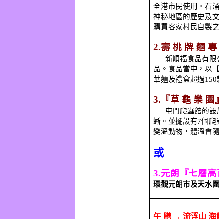
全港市民使用。石
神秘地區的歷史及
購買客家村民自製
2.
壽 桃 牌 麵 專
新順福食品有限
品。食品當中，以
華麵及禮盒超過
150
3.
『草 龜 樂 園
屯門爬蟲館的設
蜥。並擺設有
7
個爬
變溫動物，體溫會
或
3.
元朗『七層高
環觀元朗市及天水
午
膳
→
流浮山
海