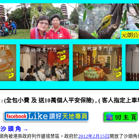
(
全包小費
及
送
10
萬個人平安保險
) , (
客人指定上車
程
:
 沙 頭 角 →
頭角被港英政府列作邊境禁區。政府於
2012
年
2
月
15
日
開放了沙頭角