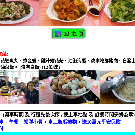
盆菜
:
梅花鮫魚丸、炸金蠔、雞汁燴花菇、油泡海蝦、炆本地鮮豬肉、自發
雞油菜飯。
(
沒有白飯
) (12
位
/
席
)
(
開車時間
及
行程先後次序
,
按上車地點
及
訂餐時間安排為準
)
車
+
午餐
+
領隊小費
+
車上遊戲禮物
+
送
10
萬元平安保險
付