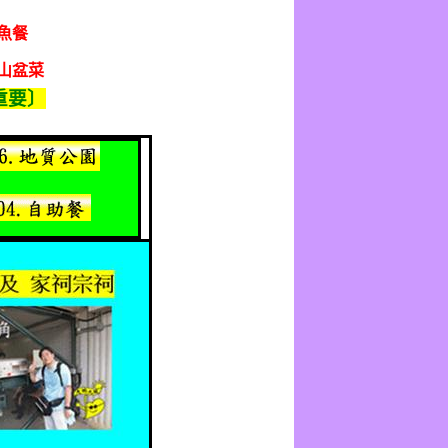
魚餐
山盆菜
重要〕