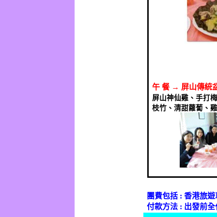
午
餐
→
屏山傳統
屏山神仙雞、手打
枝竹、清甜蘿蔔、
團費包括
:
香港旅遊
付款方法
:
出發前全