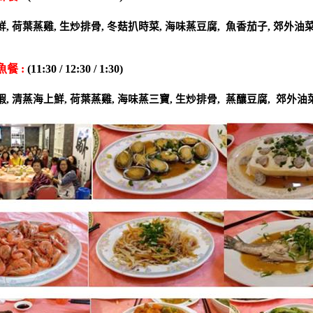
A12 
鮮
,
荷葉蒸雞
,
生炒排骨
,
冬菇扒時菜
,
海味蒸豆腐
,
魚香茄子
,
郊外油
魚餐
:
(11:30 / 12:30 / 1:30)
B12 
蝦
,
清蒸海上鮮
,
荷葉蒸雞
,
海味蒸三寶
,
生炒排骨
,
蒸釀豆腐
,
郊外油