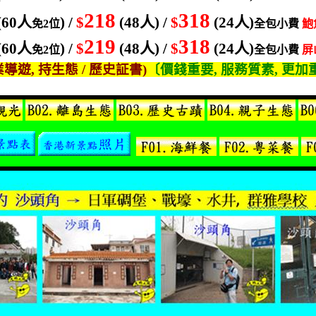
218
318
(60
人
) /
$
(48
人
) /
$
(24
人
)
免
2
位
全包小費
鮑
219
318
(60
人
) /
$
(48
人
) /
$
(24
人
)
免
2
位
全包小費
屏
業導遊
,
持生態
/
歷史証書
)
〔價錢重要
,
服務質素
,
更加