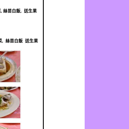
:
菜
,
絲苗白飯
,
送生果
:
菜
,
絲苗白飯
送生果