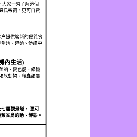
。大家一齊了解這個
溫氏宗祠。更可自費
客户提供嶄新的優質食
即食麵、碗麵、傳統中
房內生活
)
美蚺、變色龍、綠鬣
頻危動物。爬蟲類屬
;
七層觀景塔，
更可
種類雀鳥的動、靜態。