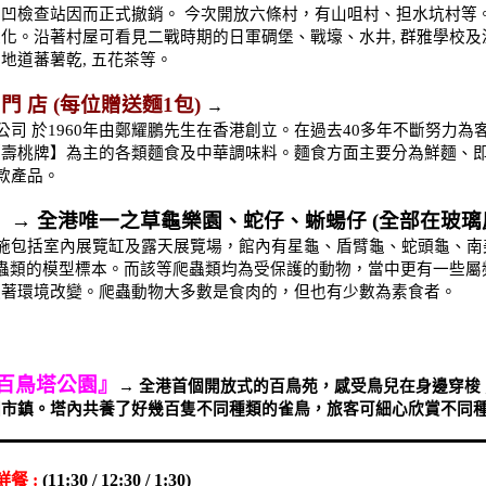
涌凹檢查站因而正式撤銷。
今次開放六條村，有山咀村、担水坑村等
文化。沿著村屋可看見二戰時期的日軍碉堡、戰壕、水井
,
群雅學校及
之地道蕃薯乾
,
五花茶等。
 門 店
(
每位贈送麵
1
包
)
→
公司
於
1960
年由鄭耀鵬先生在香港創立。在過去
40
多年不斷努力為
【壽桃牌】為主的各類麵食及中華調味料。麵食方面主要分為鮮麵、
款產品。
』
→
全港唯一之草龜樂園、蛇仔、蜥蝪仔
(
全部在玻璃
施包括室內展覽缸及露天展覽場，館內有星龜、盾臂龜、蛇頭龜、南
蟲類的模型標本。而該等爬蟲類均為受保護的動物，當中更有一些屬
隨著環境改變。爬蟲動物大多數是食肉的，但也有少數為素食者。
百鳥塔公園』
→
全港首個開放式的百鳥苑，感受鳥兒在身邊穿梭
圍市鎮。塔內共養了好幾百隻不同種類的雀鳥，旅客可細心欣賞不同
鮮餐
:
(11:30 / 12:30 / 1:30)