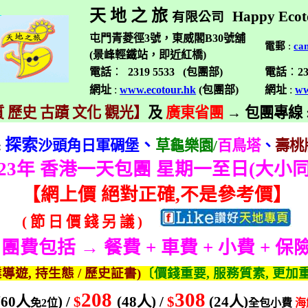
天 地 之 旅
Happy Ecot
有限公司
屯門青菱徑3號，東威閣B30號舖
電郵
:
ca
(景峰輕鐵站，即近紅橋)
電話
：
2319 5533 (
包團部
)
電話
：
2
網址
:
www.ecotour.hk
(
包團部
)
網址
:
ww
 歷史 古蹟 文化 觀光】
及
廣東省團
→
包團專線
探索
、
沙頭角日軍碉堡
草龜樂園
/
百鳥塔
、
壽桃
:
23
年 香港一天包團 星期一至日
(
大小
【
網上價 絕對正確
,
不是參考價】
(
節
日
價
錢
另
議
)
團費包括 → 餐費
+
車費
+
小費
+
保
業導遊
,
持生態
/
歷史証書
)
〔價錢重要
,
服務質素
,
更加
208
308
(60
人
) /
$
(48
人
) /
$
(24
人
)
免
2
位
全包小費
海