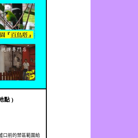
地點
)
墟口前的禁區範圍給