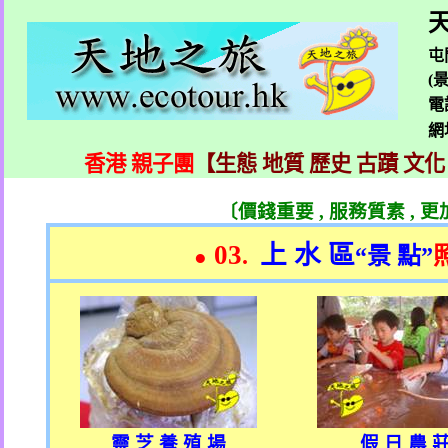
天
屯
(
電
網
香港 親子團
【生態 地質 歷史 古蹟 文化
〔價錢重要
,
服務質素
,
更
03
上 水 區
.
“
景 點
”
●
靈 芝 養 殖 場
假 日 農 