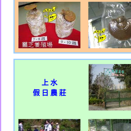
上 水
假 日 農 莊