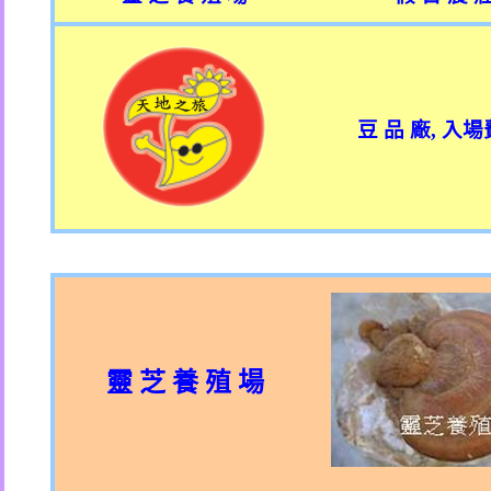
豆 品 廠
,
入場
靈 芝 養 殖 場