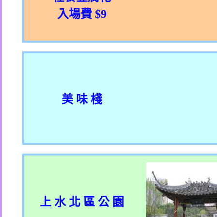
入場費
$9
美 味 棧
上 水 北 區 公 園