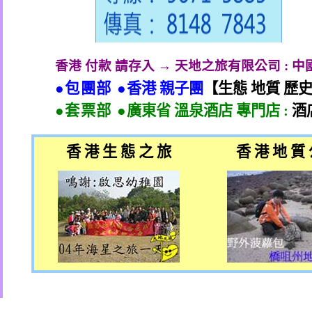
香港 付款 請存入 → 天地之旅有限公司
:
中
●包團部 ●
香港 親子團
【生態 地質 歷
●套票部 ●
廣東省 溫泉酒店 專門店
:
酒
香 港 生 態 之 旅
香 港 地 質