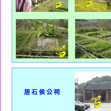
居 石 侯 公 祠