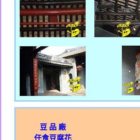
豆 品 廠
任食豆腐花