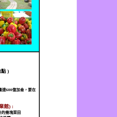
地點
)
量達
600
億加侖，要在
業館
) :
央的幾塊菜田