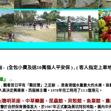
(
全包小費及送
10
萬個人平安保
) , (
客人指定上車
程
:
庫』→
區
,
觀看昔日罕有「難民營」之足跡 → 是香港儲水量最大的水庫，容
人員決定興建東、西兩條主壩。
1978
年完工時用了
13.5
億港元。
(
聰明茶座、中草藥園、昆蟲館、貝殼館、魚業館、農
，鑒於自然保育價值甚大，於
1987
年正式劃為蕉坑特別地點。園內中