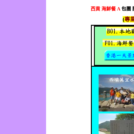
西貢
海鮮餐
A
包團 
(
專