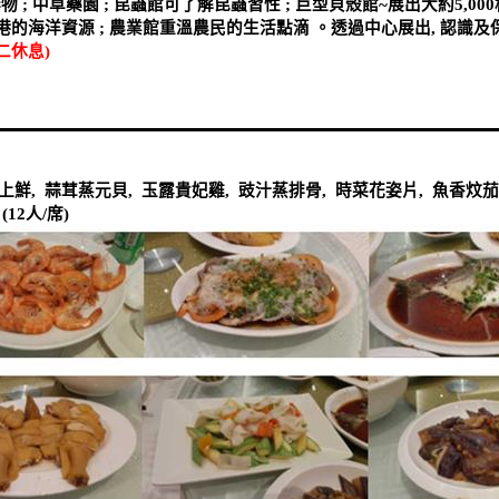
作物
;
中草藥園
;
昆蟲館可了解昆蟲習性
;
巨型貝殼館
~
展出大約
5,000
港的海洋資源
;
農業館重溫農民的生活點滴
。透過中心展出
,
認識及
二休息
)
上鮮
,
蒜茸蒸元貝
,
玉露貴妃雞
,
豉汁蒸排骨
,
時菜花姿片
,
魚香炆茄
(12
人
/
席
)