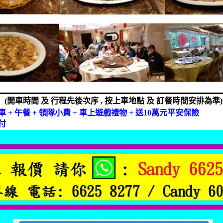
(
開車時間
及
行程先後次序
,
按上車地點
及
訂餐時間安排為準
)
車
+
午餐
+
領隊小費
+
車上遊戲禮物
+
送
10
萬元平安保險
付