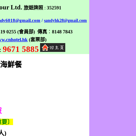
our Ltd.
旅遊牌照
:
352591
ndy6018@gmail.com
/
sandyhk28@gmail.com
319 0255
(
會員部
)
傳真
：
8148 7843
w.cnhotel.hk
(
套票部
)
9671 5885
:
海鮮餐
險
重要〕
人
)