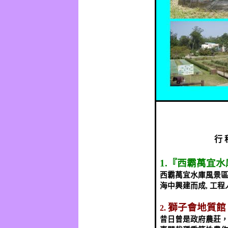
行
1.
『西霸萬宜水
西霸萬宜水庫風景
海中興建而成
,
工程
獅子會地質館
2.
昔日曾是政府農莊