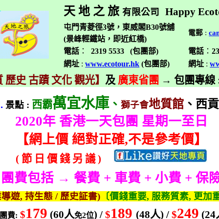
天 地 之 旅
Happy Ecot
有限公司
屯門青菱徑3號，東威閣B30號舖
電郵
:
ca
(景峰輕鐵站，即近紅橋)
電話
：
2319 5533 (
包團部
)
電話
：
2
網址
:
www.ecotour.hk
(
包團部
)
網址
:
ww
 歷史 古蹟 文化 觀光】
及
廣東省團
→
包團專線
萬宜水庫
、
地質館
、
西貢
.
西霸
景點
:
獅子會
2020
年 香港一天包團 星期一至日
【
網上價 絕對正確
,
不是參考價】
(
節
日
價
錢
另
議
)
團費包括 → 餐費
+
車費
+
小費
+
保
業導遊
,
持生態
/
歷史証書
)
〔價錢重要
,
服務質素
,
更加
179
189
249
$
(60
人
) /
$
(48
人
) /
$
(24
團費
:
免
2
位