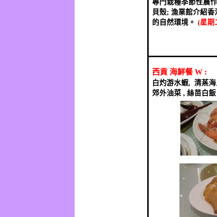
專門栽種季節性農
貝殼
;
漁業館介紹香
的自然環境。
(
星期
西貢
海鮮餐
W :
白灼游水蝦
,
清蒸海
郊外油菜
,
絲苗白飯