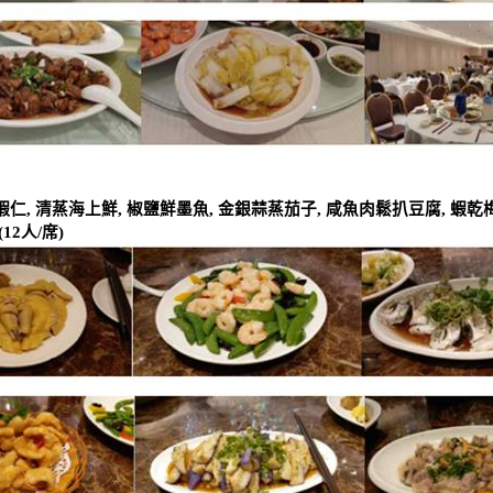
蝦仁
,
清蒸海上鮮
,
椒鹽鮮墨魚
,
金銀蒜蒸茄子
,
咸魚肉鬆扒豆腐
,
蝦乾
(12
人
/
席
)