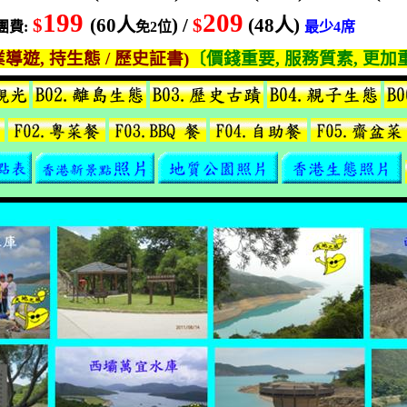
199
209
$
(60
人
) /
$
(48
人
)
團費
:
免
2
位
最少
4
席
業導遊
,
持生態
/
歷史証書
)
〔價錢重要
,
服務質素
,
更加