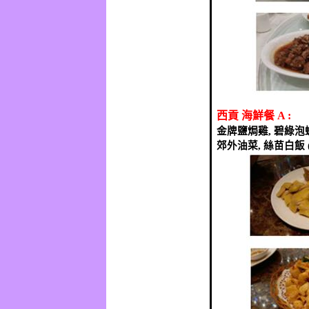
西貢
海鮮餐
A :
金牌鹽焗雞
,
碧綠泡
郊外油菜
,
絲苗白飯