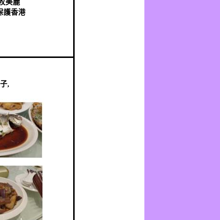
枚美麗
保護香港
子
,