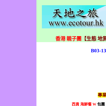
香港 親子團
【生態 地質
B03-13
專
西貢
海鮮餐
W
包團