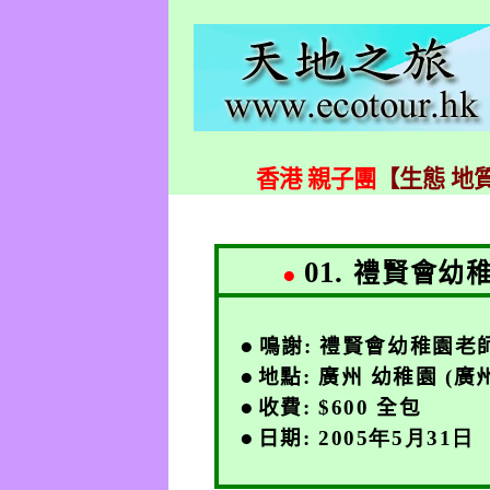
香港 親子團
【生態 地質
01.
禮賢會幼
●
●
鳴謝
:
禮賢會幼稚園老
●
地點
:
廣州 幼稚園
(
廣
●
收費
: $600
全包
●
日期
: 2005
年5
月31
日