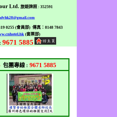
our Ltd.
旅遊牌照
:
352591
ndyhk28@gmail.com
319 0255
(
會員部
)
傳真
：
8148 7843
w.cnhotel.hk
(
套票部
)
9671 5885
:
9671 5885
●
包團專線
: