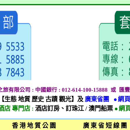
地之旅有限公司
:
中國銀行
: 012-614-100-15888
或
匯豐
【生態 地質 歷史 古蹟 觀光】及
廣東省團
●網
酒店 專門店
:
酒店訂房、訂珠江
/
澳門船票
●網
香 港 地 質 公 園
廣 東 省 短 線 團