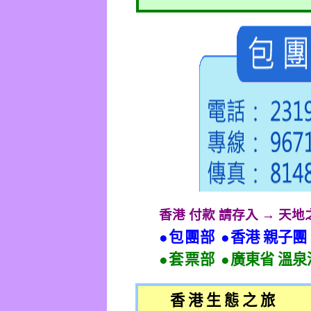
香港 付款 請存入 → 天
●包團部 ●
香港 親子團
●套票部 ●
廣東省 溫泉
香 港 生 態 之 旅