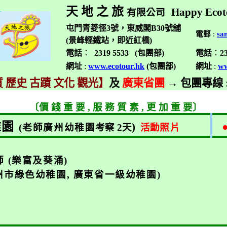
天 地 之 旅
Happy Ecot
有限公司
屯門青菱徑3號，東威閣B30號舖
電郵
:
sa
(景峰輕鐵站，即近紅橋)
電話
：
2319 5533 (
包團部
)
電話
：
2
網址
:
www.ecotour.hk
(
包團部
)
網址
:
ww
 歷史 古蹟 文化 觀光】
及
廣東省團
→
包團專線
〔價 錢 重 要
,
服 務 質 素
,
更 加 重 要〕
稚園
)
(
老師廣州幼稚園
考察
2
天
活動
照片
師
(
樂富及葵涌
)
州市綠色幼稚園
,
廣東省一級幼稚園
)