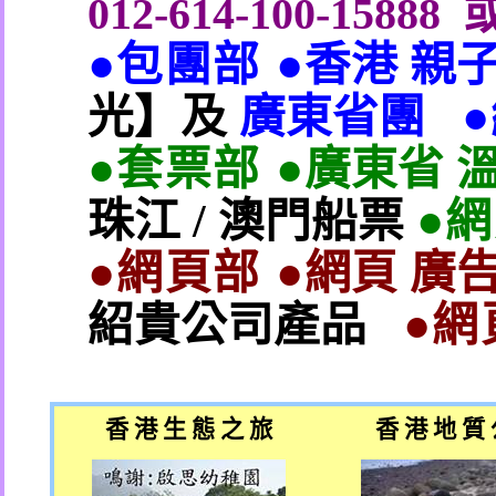
012-614-100-15888
●包團部 ●
香港 親
光】及
廣東省團
●套票部 ●
廣東省 
珠江
/
澳門船票
●
●網頁部 ●
網頁 廣告
紹貴公司產品
●網
香 港 生 態 之 旅
香 港 地 質