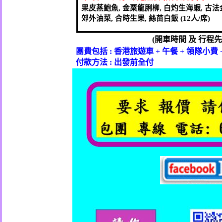
果皮蒸鮑魚
,
金粟龍脷柳
,
白灼生海蝦
,
古法
郊外油菜
,
合時生果
,
絲苗白飯
(12
人
/
席
)
(
開車時間
及
行程先
團費包括
:
香港旅遊車
+
午餐
+
領隊小費
付款方法
:
出發前全付