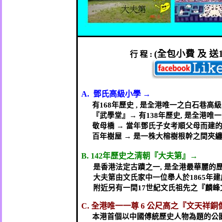
(
全包小費
及
送
行
程
:
A.
鄧氏高級小學
→
有
168
年歷史
,
是全港唯一之白石巷高級
『武學堂』→
有
138
年歷史
,
是全港唯一
敬母橋
→
當年鄧氏子女考順父母而建
百年樹屋
→
是一株大榕樹根幹之間夾
B. 142
年歷史之清朝『大夫第』→
是香港法定古蹟之一
,
是全港最華麗的
大夫第由文氏家中一位舉人於
1865
年建
附近另有一間
17
世紀文氏祖先之『麟峰
C.
全港唯一一尊
6
公尺高之『文天祥銅
本港首個以中國傅統歷史人物為題的公