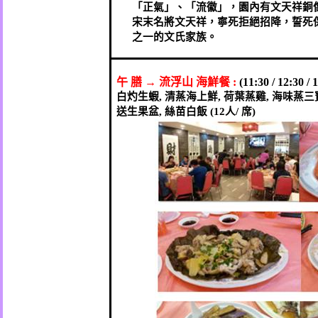
「正氣」、「流徽」，園內有文天祥銅
宋末名將文天祥，寧死拒絕招降，誓死
之一的文氏家族。
午
膳
→
流浮山
海鮮餐
:
(11:30 / 12:30 / 
白灼生蝦
,
清蒸海上鮮
,
荷葉蒸雞
,
海味蒸三
送生果盆
,
絲苗白飯
(12
人
/
席
)