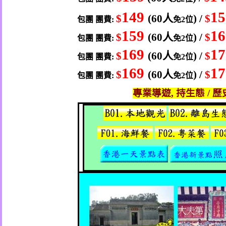
149
15
$
(60
人
) /
$
包團
團費
:
免
2
位
159
16
$
(60
人
) /
$
包團
團費
:
免
2
位
169
17
$
(60
人
) /
$
包團
團費
:
免
2
位
169
17
$
(60
人
) /
$
包團
團費
:
免
2
位
專業導遊
,
持生態
/
歷