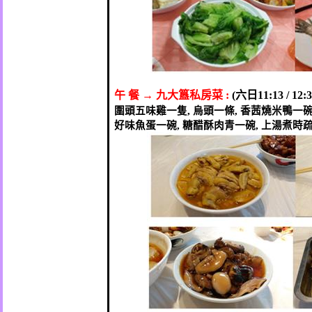
午
餐
→
九大簋私房菜
:
(
六日
11:13 / 12:3
圍頭五味雞一隻
,
烏頭一條
,
香茜燒米鴨一
好味魚蛋一碗
,
糖醋酥肉青一碗
,
上湯煮時