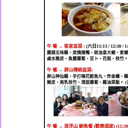
午
餐
→
客家盆菜
:
(
六日
11:13 / 12:30 / 1
圍頭五味雞、炭燒燒鴨、豉油皇大蝦、家
鹵水豬皮、魚露蘿蔔、豆卜、花菇、枝竹
午
餐
→
屏山傳統盆菜
:
屏山神仙雞、手打梅花鮫魚丸、炸金蠔、
豬皮、南乳枝竹、清甜蘿蔔、雞油菜飯。
(
午
餐
→
流浮山
鮑魚餐
(
歡樂酒家
)
(11:30