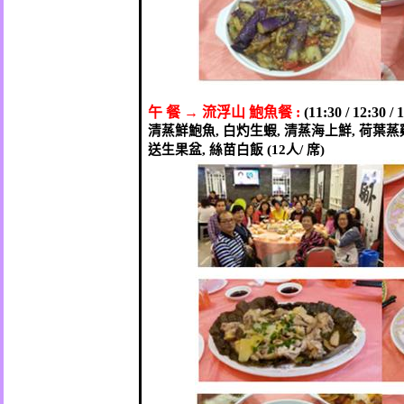
午
餐
→
流浮山
鮑魚餐
:
(11:30 / 12:30 / 
清蒸鮮鮑魚
,
白灼生蝦
,
清蒸海上鮮
,
荷葉蒸
送生果盆
,
絲苗白飯
(12
人
/
席
)