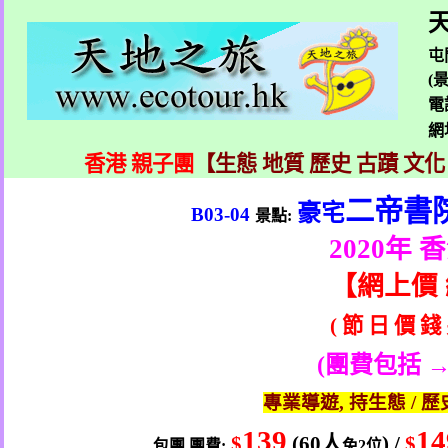
天
屯
(
電
網
香港 親子團
【生態 地質 歷史 古蹟 文化
二帝書
豪宅
B03-04
景點
:
2020
年 
【
網上價
(
節
日
價
錢
(
團費包括 →
專業導遊
,
持生態
/
歷
139
1
$
(60
人
) /
$
包團
團費
:
免
2
位