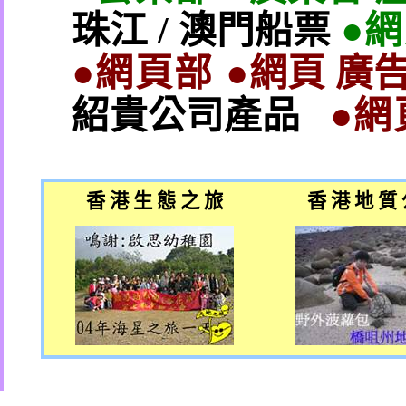
珠江
/
澳門船票
●
●網頁部 ●
網頁 廣告
紹貴公司產品
●網
香 港 生 態 之 旅
香 港 地 質