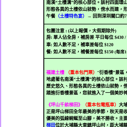
南溪
“
土樓溝
”
的核心部位。該村四面環
形態各異的土樓依山就勢，傍水而建，
午餐
（土樓特色宴）
→ 回到深圳關口約
7
包團注意
: (
以上報價，大假期除外
)
房
:
單人佔全房，補房差
平日每位
$430 
車
:
如人數不足，補車差每位
$120
餐
:
如人數不足，補餐差每位
$150
(
每席
1
福
建土樓
（重本包門票）
“
衍香樓”景區
地處著名南溪“土樓溝”的核心部位。該
歷史悠久、形態各異的土樓依山就勢，
踏進衍香樓景區，您就進入了一個美妙
《坪山千畝梯田》
（重本包電瓶車）
大
正是坪山梯田全年最美的季節，秋天是
優美的弧線蜿蜒至山腳，美不勝收。主
梯田
位於大埔縣大東鎮坪山村，距大埔