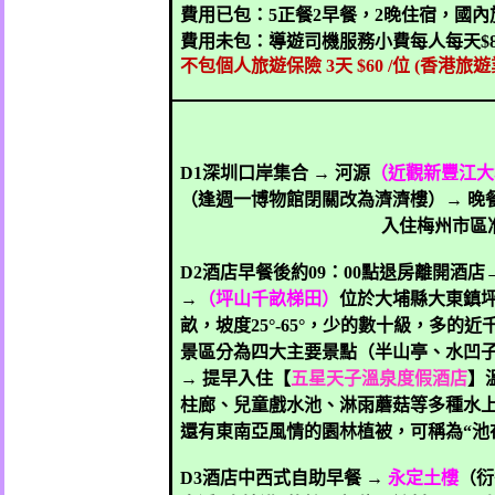
費用已包：
5
正餐
2
早餐，
2
晚住宿，國內
費用未包：導遊司機服務小費每人每天
$
不包個人旅遊保險
3
天
$60 /
位
(
香港旅遊
D1
深圳口岸集合
→
河源
（近觀新豐江大
（逢週一博物館閉關改為濟濟樓）→
晚
入住梅州市區
D2
酒店早餐後約
09
：
00
點退房離開酒店
→
（坪山千畝梯田）
位於大埔縣大東鎮
畝，坡度
25°-65°
，少的數十級，多的近
景區分為四大主要景點（半山亭、水凹
→
提早入住【
五星天子溫泉度假酒店
】
柱廊、兒童戲水池、淋雨蘑菇等多種水
還有東南亞風情的園林植被，可稱為
“
池
D3
酒店中西式自助早餐
→
永定土樓
（衍