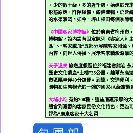
，少的數十級，多的近千級，始建於元
形態原始，阡陌縱橫，線條流暢，延延
的水渠灌溉。如今，坪山梯田每個季節
《中國客家博物館》
位於廣東省梅州市
博物館，館內設有固定陳列《客家人》主題
區”、“客家騰飛”五部分展陳客家淵源
內容，向世人傳播、展示客家積澱深厚
天子溫泉
旅遊度假區位於福建省龍岩
永
歷史文化遺產“土樓”
35
公里
，離莆永高
市區驅車僅
40
分鐘便可到達，交通便利
購物和生態觀光於一體的國家
4A
級旅遊
大埔小吃
有約
200
種，這些底蘊深厚的大
體會到濃鬱的客家民俗文化特色。更為
評為“廣東客家十大名菜