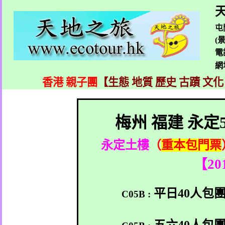
天
屯
(
電
網
香港 親子團
【生態 地質 歷史 古蹟 文化
梅州 福建 永定
永定土樓
（
重本包門票
【
20
平日
40
人包
C05B :