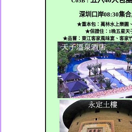
五六
40
人包
C05B :
深圳口岸
08:30
集合
★重本包：萬林水上樂園
★保證住：
1
晚五星天
★
品嘗：東江客家風味宴、客家