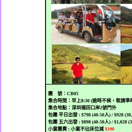
團
號：
CB05
集合時間：早上
8:30 (
逾時不候，敬請準
集合地點：深圳福田口岸
2
號門外
包團
平日出發
: $798 (40-50
人
) / $928 (30
包團
五六出發
: $898 (40-50
人
) / $1,028 (
小童團費
:
小童不佔床位減
$100