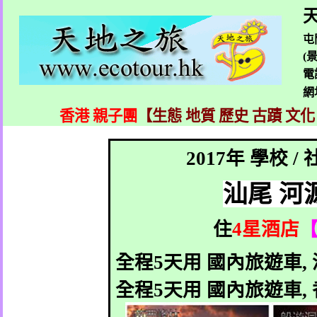
天
屯
(
電
網
香港 親子團
【生態 地質 歷史 古蹟 文化
2017
年 學校
/
汕尾
河
住
4
星酒店
全程
5
天用
國內旅遊車
,
全程
5
天用
國內旅遊車
,