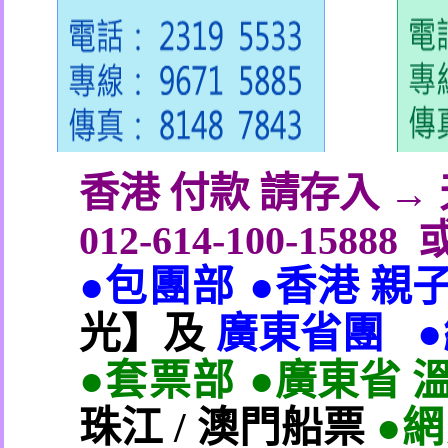
香港 付款 請存入 
012-614-100-15888
●包團部 ●
香港 親
光】及
廣東省團
●套票部 ●
廣東省 
珠江
/
澳門船票
●