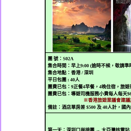
團
號：
S02A
集合時間：早上
9:00 (
逾時不候，敬請準
集合地點：香港
/
深圳
平日包團
:
40
人
團
費已包：
9
正餐
4
早餐，
4
晚住宿，旅遊
團
費已包：導遊司機服務小費每人每天
$
※香港旅遊業議會建議
備註：酒店單房差
$500
及
40
人計，國
第一天：深圳口岸接團
→
大亞灣核電站