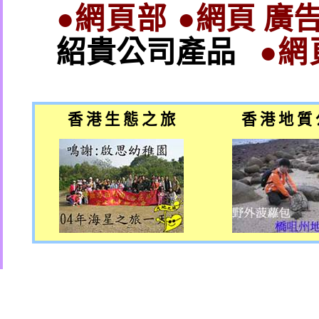
●網頁部 ●
網頁 廣告
紹貴公司產品
●網
香 港 生 態 之 旅
香 港 地 質