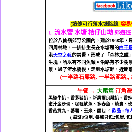
(
這條可行落水塘路線
,
容易
流水響
水塘
桔仔山坳
1.
郊遊徑
位於八仙嶺郊野公園內，建於
1968
年，
四周林地，一排排生長在水塘邊的
白千
港
天空之鏡
的美譽，形成了「森林之鏡
生境，所以有不同魚類。沿路有不少樹
景，過了流水橋後，走到水塘畔，近距
(
一半路石屎路
,
一半路泥路
,,
午餐
→
大尾篤
汀角灣
黑椒牛扒、香茅豬扒、新奧爾良雞扒、香
蜜汁金沙骨、咖喱魷魚、多春魚、燒賣、
。
飲品
:
香菇貢丸、蕃薯、玉米、麵包
每
(
每爐
8
位用
,
每爐只
包
2
包炭
,
包