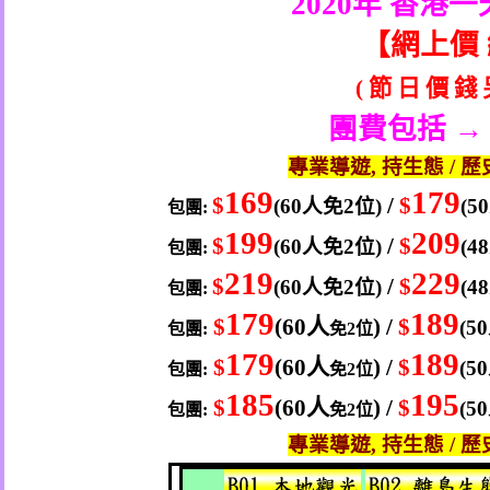
2020
年 香港一
【
網上價
(
節
日
價
錢
團費包括 →
專業導遊
,
持生態
/
歷
169
179
$
/
$
(60
人
免
2
位
)
(50
包團
:
199
209
$
/
$
(60
人
免
2
位
)
(48
包團
:
219
229
$
/
$
(60
人
免
2
位
)
(48
包團
:
179
189
$
(60
人
) /
$
(50
包團
:
免
2
位
179
189
$
(60
人
) /
$
(50
包團
:
免
2
位
185
195
$
(60
人
) /
$
(50
包團
:
免
2
位
專業導遊
,
持生態
/
歷