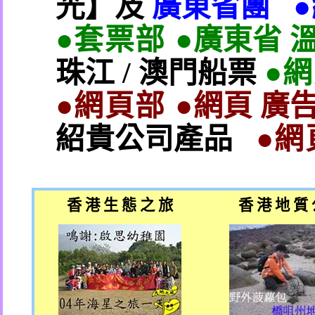
光】及
廣東省團
●套票部 ●
廣東省 
珠江
/
澳門船票
●
●網頁部 ●
網頁 廣告
紹貴公司產品
●網
香 港 生 態 之 旅
香 港 地 質