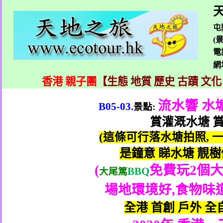
天
屯
(
電
網
香港 親子團
【生態 地質 歷史 古蹟 文化
流水響
水
B05-03.
景點
:
賞灌溉水塘
(
這條可行落水塘拍照
,
是鐘意
睇水塘
靚樹
(
免費玩
2
個
BBQ
大尾篤
場地環境好
,
食物味
全港
首創
戶外
全