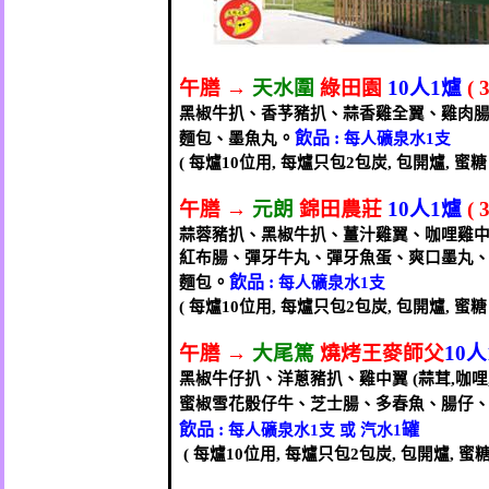
午膳
→
天水圍
綠田園
10
人
1
爐
( 
黑椒牛扒、香芧豬扒、蒜香雞全翼、雞肉
。
飲品
:
麵包、墨魚丸
每人礦泉水
1
支
(
每爐
10
位用
,
每爐只
包
2
包炭
,
包開爐
,
蜜糖
午膳
→
元朗
錦田農莊
10
人
1
爐
( 
蒜蓉豬扒、黑椒牛扒、薑汁雞翼、咖哩雞
紅布腸、彈牙牛丸、彈牙魚蛋、爽口墨丸
。
飲品
:
麵包
每人礦泉水
1
支
(
每爐
10
位用
,
每爐只
包
2
包炭
,
包開爐
,
蜜糖
午膳
→
大尾篤
燒烤王麥師父
10
人
黑椒牛仔扒、洋蔥豬扒、雞中翼
(
蒜茸
,
咖哩
蜜椒雪花骰仔牛、芝士腸、多春魚、腸仔
飲品
:
罐
每人礦泉水
1
支
或
汽水
1
(
每爐
10
位用
,
每爐只
包
2
包炭
,
包開爐
,
蜜糖