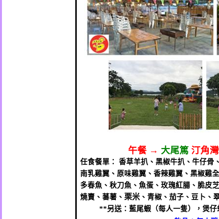
午餐
→
大尾篤
汀角灣
任食餐單： 香草羊扒
、
黑椒牛扒
、
牛仔骨
南乳雞翼
、
原味雞翼、香辣雞翼、黑椒雞
多春魚、秋刀魚
、
魚蛋
、
玫瑰紅腸、脆皮
栗米
燒賣、蕃薯、
、
青椒
、
茄子
、豆卜、
**
另送：藍尾蝦（每人一隻），煲仔