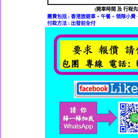
(
開車時間
及
行程先
團費包括
:
香港旅遊車
+
午餐
+
領隊小費
付款方法
:
出發前全付