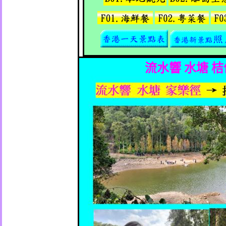
流水響
水塘
桔