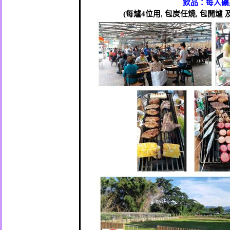
飲品：
每人礦
(
每爐
4
位用
,
包炭任燒
,
包開爐 