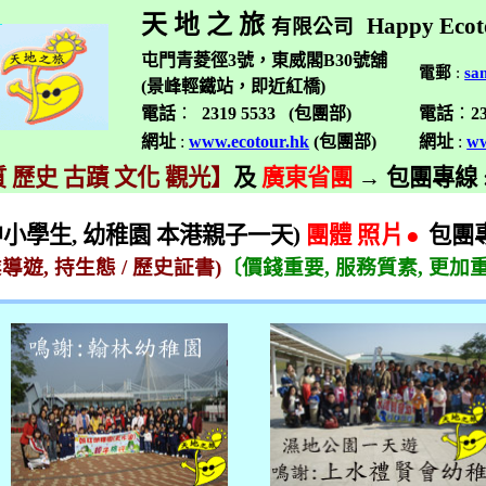
天 地 之 旅
Happy Ecot
有限公司
屯門青菱徑3號，東威閣B30號舖
電郵
:
sa
(景峰輕鐵站，即近紅橋)
電話
：
2319 5533 (
包團部
)
電話
：
2
網址
:
www.ecotour.hk
(
包團部
)
網址
:
ww
 歷史 古蹟 文化 觀光】
及
廣東省團
→
包團專線
中小學生
,
幼稚園 本港親子一天
)
團體
照片●
包團
業導遊
,
持生態
/
歷史証書
)
〔價錢重要
,
服務質素
,
更加