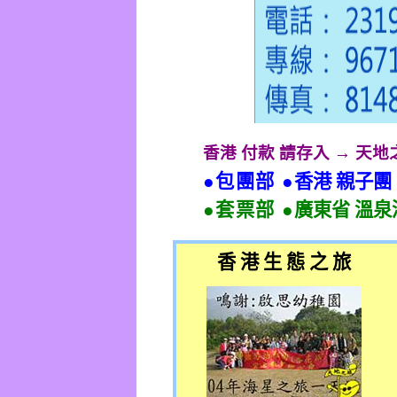
香港 付款 請存入 → 天
●包團部 ●
香港 親子團
●套票部 ●
廣東省 溫泉
香 港 生 態 之 旅