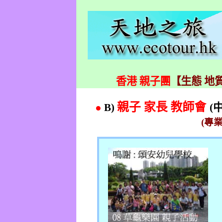
香港 親子團
【生態 地質
親子 家長 教師會
●
B)
(
(
專