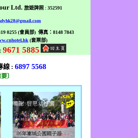
our Ltd.
旅遊牌照
:
352591
ndyhk28@gmail.com
319 0255
(
會員部
)
傳真
：
8148 7843
w.cnhotel.hk
(
套票部
)
9671 5885
:
6897 5568
專線
:
重要〕