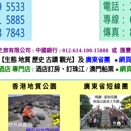
地之旅有限公司
:
中國銀行
: 012-614-100-15888
或
匯豐
【生態 地質 歷史 古蹟 觀光】及
廣東省團
●網
酒店 專門店
:
酒店訂房、訂珠江
/
澳門船票
●網
香 港 地 質 公 園
廣 東 省 短 線 團